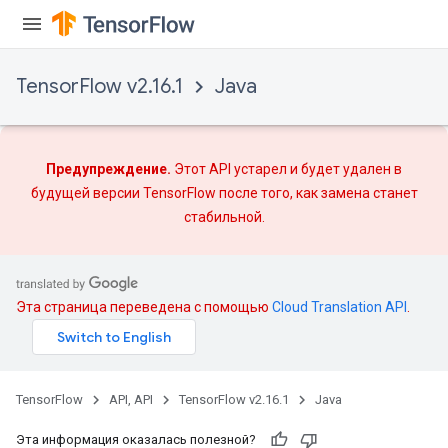
TensorFlow v2.16.1
Java
Предупреждение.
Этот API устарел и будет удален в
будущей версии TensorFlow после того, как
замена
станет
стабильной.
Эта страница переведена с помощью
Cloud Translation API
.
TensorFlow
API, API
TensorFlow v2.16.1
Java
Эта информация оказалась полезной?