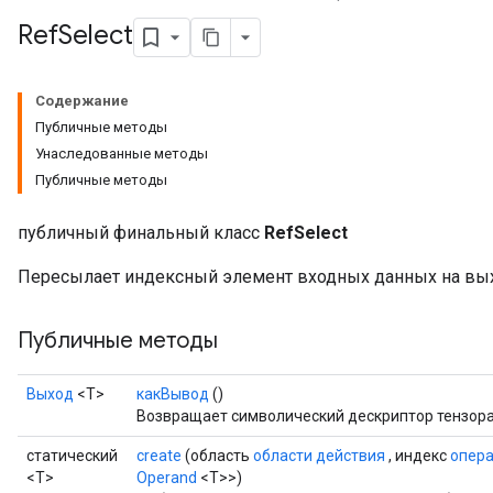
Ref
Select
Содержание
Публичные методы
Унаследованные методы
Публичные методы
публичный финальный класс
RefSelect
Пересылает индексный элемент входных данных на вы
Публичные методы
Выход
<Т>
какВывод
()
Возвращает символический дескриптор тензора
статический
create
(область
области действия
, индекс
опер
<T>
Operand
<T>>)