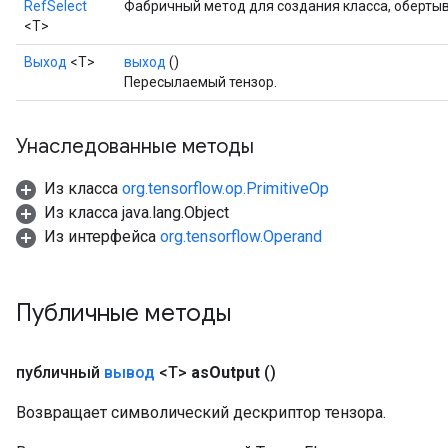
RefSelect
Фабричный метод для создания класса, оберты
<T>
Выход
<Т>
выход
()
Пересылаемый тензор.
Унаследованные методы
Из класса
org.tensorflow.op.PrimitiveOp
Из класса java.lang.Object
Из интерфейса
org.tensorflow.Operand
Публичные методы
публичный
вывод
<T>
as
Output
()
m
Возвращает символический дескриптор тензора.