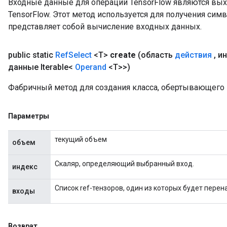
Входные данные для операций TensorFlow являются вы
TensorFlow. Этот метод используется для получения сим
rs
представляет собой вычисление входных данных.
eters
ntumParameters
public static
Ref
Select
<T>
create
(область
действия
,
ин
ters
данные Iterable<
Operand
<T>>)
ropParameters
s
Фабричный метод для создания класса, обертывающего 
atorParameters
ghtParameters
Параметры
meters
adParameters
текущий объем
объем
rameters
eters
Скаляр, определяющий выбранный вход.
индекс
ientDescentParameters
Список ref-тензоров, один из которых будет перен
входы
Возврат