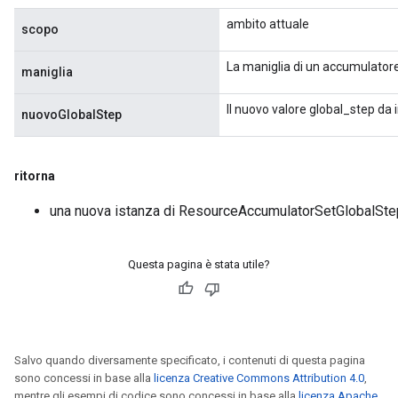
eters
ambito attuale
ientDescentParameters
scopo
La maniglia di un accumulatore
maniglia
Il nuovo valore global_step da
nuovoGlobalStep
ritorna
una nuova istanza di ResourceAccumulatorSetGlobalSte
Questa pagina è stata utile?
Salvo quando diversamente specificato, i contenuti di questa pagina
sono concessi in base alla
licenza Creative Commons Attribution 4.0
,
mentre gli esempi di codice sono concessi in base alla
licenza Apache