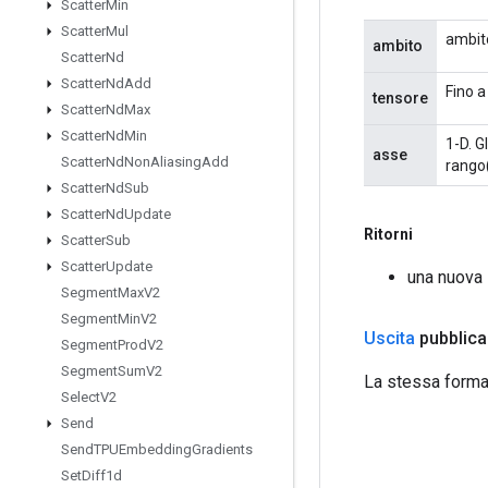
Scatter
Min
Scatter
Mul
ambit
ambito
Scatter
Nd
Scatter
Nd
Add
Fino a
tensore
Scatter
Nd
Max
Scatter
Nd
Min
1-D. G
asse
Scatter
Nd
Non
Aliasing
Add
rango(
Scatter
Nd
Sub
Scatter
Nd
Update
Ritorni
Scatter
Sub
Scatter
Update
una nuova 
Segment
Max
V2
Segment
Min
V2
Uscita
pubblica
Segment
Prod
V2
Segment
Sum
V2
La stessa forma 
Select
V2
Send
Send
TPUEmbedding
Gradients
Set
Diff1d