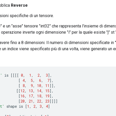
bblica
Reverse
sioni specifiche di un tensore.
" e un "asse" tensore "int32" che rappresenta l'insieme di dimens
 operazione inverte ogni dimensione "i" per la quale esiste "j" st "
 avere fino a 8 dimensioni. Il numero di dimensioni specificate in
Se un indice viene specificato più di una volta, viene generato un 
t'
is
[[[[
0
,
1
,
2
,
3
]
,
[
4
,
5
,
6
,
7
]
,
[
8
,
9
,
10
,
11
]]
,
[[
12
,
13
,
14
,
15
]
,
[
16
,
17
,
18
,
19
]
,
[
20
,
21
,
22
,
23
]]]]
t'
shape
is
[
1
,
2
,
3
,
4
]