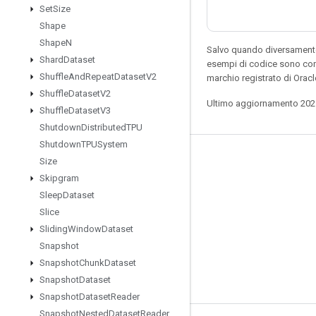
Set
Size
Shape
Shape
N
Salvo quando diversamente 
Shard
Dataset
esempi di codice sono con
Shuffle
And
Repeat
Dataset
V2
marchio registrato di Oracl
Shuffle
Dataset
V2
Ultimo aggiornamento 202
Shuffle
Dataset
V3
Shutdown
Distributed
TPU
Shutdown
TPUSystem
Resta connesso
Size
Skipgram
Blog
Sleep
Dataset
Forum
Slice
Sliding
Window
Dataset
GitHub
Snapshot
Twitter
Snapshot
Chunk
Dataset
YouTube
Snapshot
Dataset
Snapshot
Dataset
Reader
Snapshot
Nested
Dataset
Reader