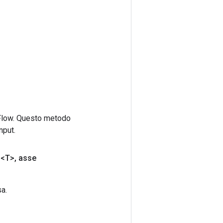
rFlow. Questo metodo
nput.
<T>
,
asse
a.