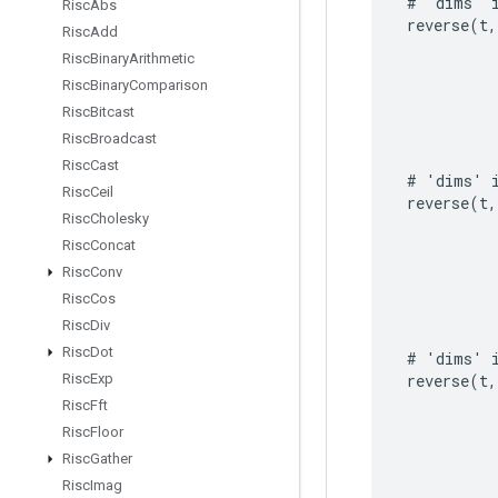
#
'
dims
'
Risc
Abs
reverse
(
t
,
Risc
Add
Risc
Binary
Arithmetic
Risc
Binary
Comparison
Risc
Bitcast
Risc
Broadcast
Risc
Cast
#
'
dims
'
Risc
Ceil
reverse
(
t
,
Risc
Cholesky
Risc
Concat
Risc
Conv
Risc
Cos
Risc
Div
Risc
Dot
#
'
dims
'
reverse
(
t
,
Risc
Exp
Risc
Fft
Risc
Floor
Risc
Gather
Risc
Imag