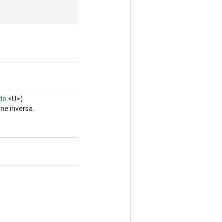
do
<U>)
ne inversa.