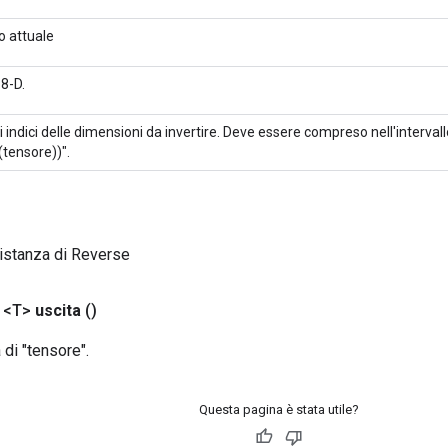
o attuale
 8-D.
li indici delle dimensioni da invertire. Deve essere compreso nell'interval
tensore))".
istanza di Reverse
 <T>
uscita
()
di "tensore".
Questa pagina è stata utile?