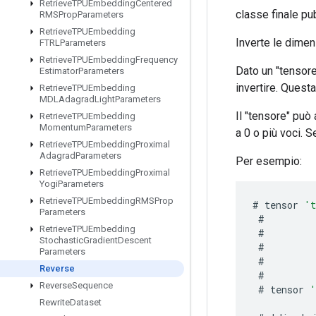
Retrieve
TPUEmbedding
Centered
classe finale pu
RMSProp
Parameters
Retrieve
TPUEmbedding
Inverte le dimen
FTRLParameters
Retrieve
TPUEmbedding
Frequency
Dato un "tensore
Estimator
Parameters
invertire. Questa
Retrieve
TPUEmbedding
MDLAdagrad
Light
Parameters
Il "tensore" può
Retrieve
TPUEmbedding
Momentum
Parameters
a 0 o più voci. 
Retrieve
TPUEmbedding
Proximal
Adagrad
Parameters
Per esempio:
Retrieve
TPUEmbedding
Proximal
Yogi
Parameters
Retrieve
TPUEmbedding
RMSProp
#
tensor
'
Parameters
#
Retrieve
TPUEmbedding
#
Stochastic
Gradient
Descent
#
Parameters
#
Reverse
#
Reverse
Sequence
#
tensor
'
Rewrite
Dataset