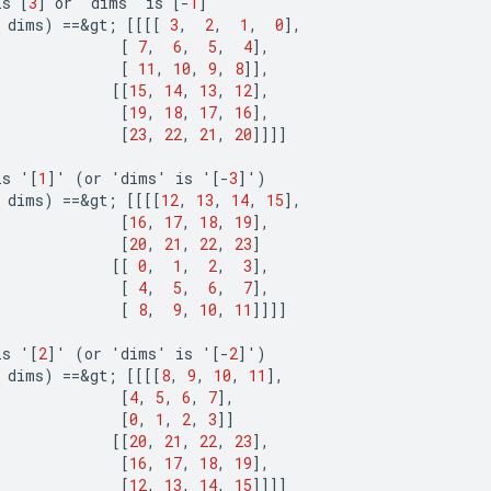
is
[
3
]
or
'
dims
'
is
[-
1
]
dims
)
==
&
gt
;
[[[[
3
,
2
,
1
,
0
]
,
[
7
,
6
,
5
,
4
]
,
[
11
,
10
,
9
,
8
]]
,
[[
15
,
14
,
13
,
12
]
,
[
19
,
18
,
17
,
16
]
,
[
23
,
22
,
21
,
20
]]]]
is
'
[
1
]
'
(
or
'
dims
'
is
'
[-
3
]
'
)
dims
)
==
&
gt
;
[[[[
12
,
13
,
14
,
15
]
,
[
16
,
17
,
18
,
19
]
,
[
20
,
21
,
22
,
23
]
[[
0
,
1
,
2
,
3
]
,
[
4
,
5
,
6
,
7
]
,
[
8
,
9
,
10
,
11
]]]]
is
'
[
2
]
'
(
or
'
dims
'
is
'
[-
2
]
'
)
dims
)
==
&
gt
;
[[[[
8
,
9
,
10
,
11
]
,
[
4
,
5
,
6
,
7
]
,
[
0
,
1
,
2
,
3
]]
[[
20
,
21
,
22
,
23
]
,
[
16
,
17
,
18
,
19
]
,
[
12
,
13
,
14
,
15
]]]]