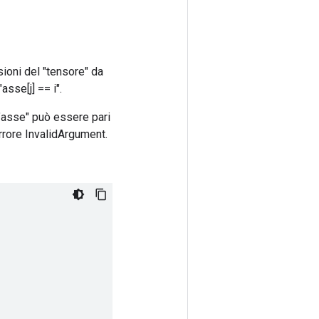
ioni del "tensore" da
asse[j] == i".
 "asse" può essere pari
errore InvalidArgument.