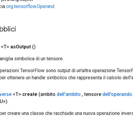
ccia
org.tensorflow.Operand
bblici
 <T>
as
Output
()
aniglia simbolica di un tensore.
 operazioni TensorFlow sono output di un'altra operazione Tenso
 per ottenere un handle simbolico che rappresenta il calcolo dell'i
verse
<T>
create
(ambito
dell'ambito
,
tensore
dell'operando
U>)
per creare una classe che racchiude una nuova operazione invers