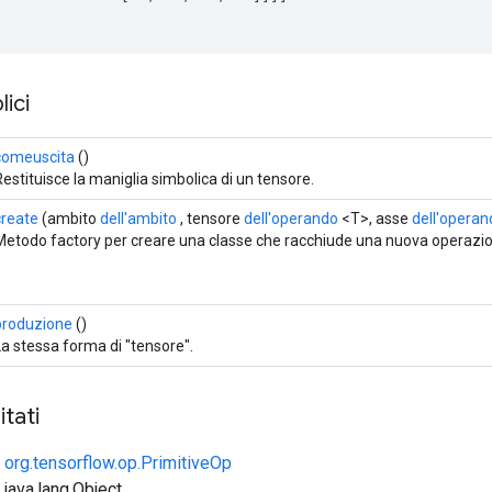
ici
comeuscita
()
Restituisce la maniglia simbolica di un tensore.
create
(ambito
dell'ambito
, tensore
dell'operando
<T>, asse
dell'operan
Metodo factory per creare una classe che racchiude una nuova operazio
produzione
()
La stessa forma di "tensore".
tati
e
org.tensorflow.op.PrimitiveOp
 java.lang.Object