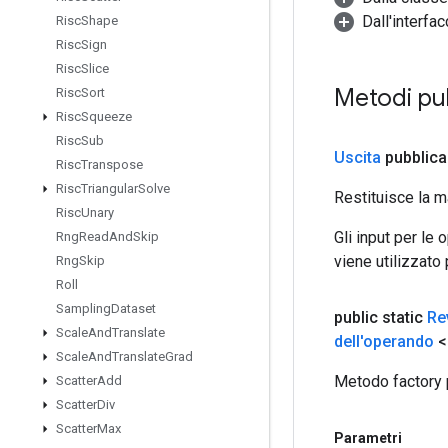
Dall'interfa
Risc
Shape
Risc
Sign
Risc
Slice
Metodi pu
Risc
Sort
Risc
Squeeze
Risc
Sub
Uscita
pubblica
Risc
Transpose
Risc
Triangular
Solve
Restituisce la m
Risc
Unary
Gli input per le
Rng
Read
And
Skip
viene utilizzato
Rng
Skip
Roll
Sampling
Dataset
public static
Re
Scale
And
Translate
dell'operando
<
Scale
And
Translate
Grad
Metodo factory 
Scatter
Add
Scatter
Div
Scatter
Max
Parametri