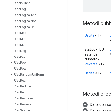
Risc
Is
Finite
Risc
Log
Risc
Logical
And
Risc
Logical
Not
Metodi pubbl
Risc
Logical
Or
Risc
Max
Uscita
<T>
Risc
Min
Risc
Mul
statico <T, U
Risc
Neg
estende
Risc
Pad
Numero>
Risc
Pool
Reverse
<T>
Risc
Pow
Uscita
<T>
Risc
Random
Uniform
Risc
Real
Risc
Reduce
Risc
Rem
Metodi eredi
Risc
Reshape
Dalla class
Risc
Reverse
Dalla classe
Risc
Scatter