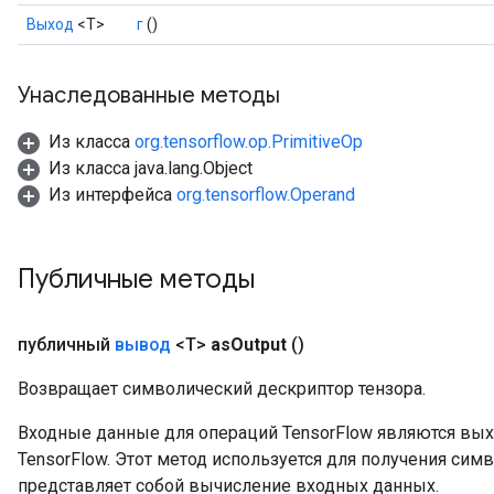
Выход
<Т>
г
()
Унаследованные методы
Из класса
org.tensorflow.op.PrimitiveOp
Из класса java.lang.Object
Из интерфейса
org.tensorflow.Operand
Публичные методы
публичный
вывод
<T>
as
Output
()
Возвращает символический дескриптор тензора.
Входные данные для операций TensorFlow являются вы
TensorFlow. Этот метод используется для получения сим
представляет собой вычисление входных данных.