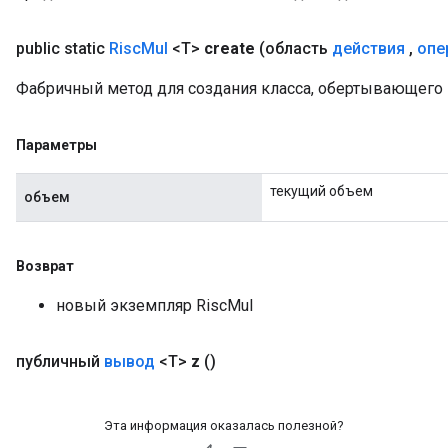
public static
Risc
Mul
<T>
create
(область
действия
,
опе
Фабричный метод для создания класса, обертывающего 
Параметры
текущий объем
объем
Возврат
новый экземпляр RiscMul
публичный
вывод
<T>
z
()
Эта информация оказалась полезной?