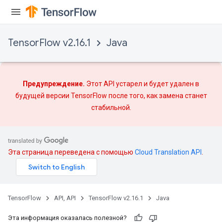
TensorFlow v2.16.1
Java
Предупреждение.
Этот API устарел и будет удален в
будущей версии TensorFlow после того, как
замена
станет
стабильной.
Эта страница переведена с помощью
Cloud Translation API
.
TensorFlow
API, API
TensorFlow v2.16.1
Java
Эта информация оказалась полезной?