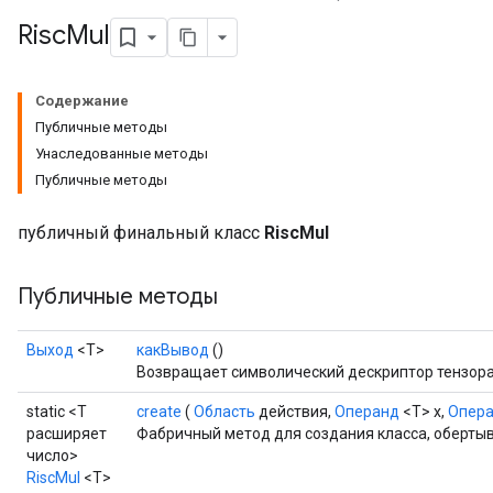
Risc
Mul
Содержание
Публичные методы
Унаследованные методы
Публичные методы
публичный финальный класс
RiscMul
Публичные методы
Выход
<Т>
какВывод
()
Возвращает символический дескриптор тензора
static <T
create
(
Область
действия,
Операнд
<T> x,
Опер
расширяет
Фабричный метод для создания класса, оберты
число>
RiscMul
<T>