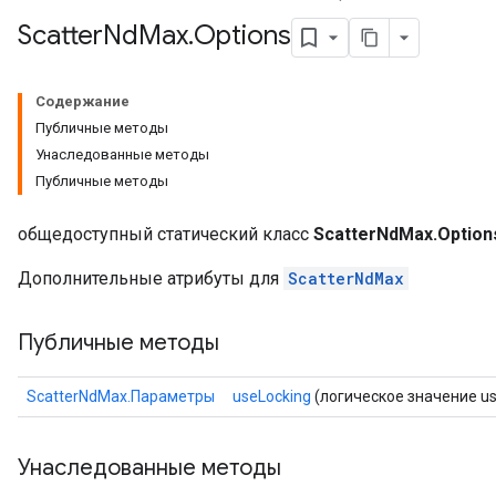
Scatter
Nd
Max
.
Options
Содержание
Публичные методы
Унаследованные методы
Публичные методы
общедоступный статический класс
ScatterNdMax.Option
Дополнительные атрибуты для
ScatterNdMax
Публичные методы
ScatterNdMax.Параметры
useLocking
(логическое значение us
Унаследованные методы