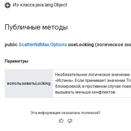
Из класса java.lang.Object
Публичные методы
public
Scatter
Nd
Max
.
Options
use
Locking
(логическое зн
Параметры
Необязательное логическое значение
«Истина». Если принимает значение T
использоватьLocking
блокировкой; в противном случае пов
вызывать меньше конфликтов.
Эта информация оказалась полезной?