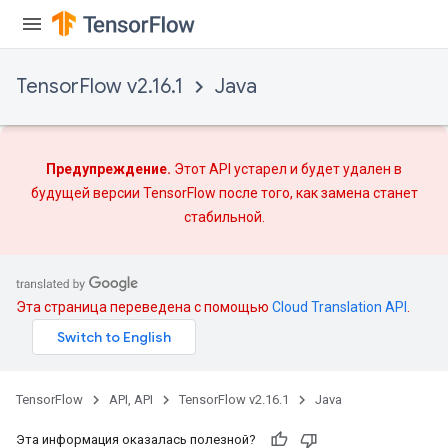
TensorFlow v2.16.1
Java
Предупреждение.
Этот API устарел и будет удален в
будущей версии TensorFlow после того, как
замена
станет
стабильной.
Эта страница переведена с помощью
Cloud Translation API
.
TensorFlow
API, API
TensorFlow v2.16.1
Java
Эта информация оказалась полезной?