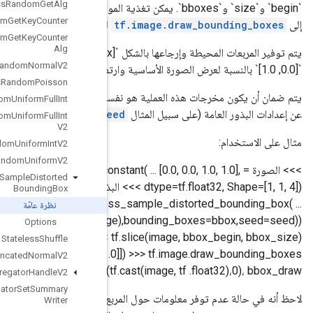
Stateless
Random
Get
Alg
tf.slice
لاقتصاص الصورة. قد يتم توفير الأخير
Stateless
Random
Get
Key
Counter
لتصور شكل المربع المحيط.
Stateless
Random
Get
Key
Counter
Alg
يتم توفير المربعات المحيطة وإرجاعها بالشكل `[y_min, x_min, y_max, x_max]`. إحداثيات المربع المحيط هي عوامات في
Stateless
Random
Normal
V2
Stateless
Random
Poisson
 بالنظر إلى نفس "البذرة" ومستقلة عن عدد مرات استدعاء الوظيفة، ومستقلة
Stateless
Random
Uniform
Full
Int
).
tf.random.set_s
Stateless
Random
Uniform
Full
Int
V2
Stateless
Random
Uniform
Int
V2
Stateless
Random
Uniform
V2
np.array([[[1], [2], [3]], [[4], [5], [6]], [[7], [8], [9] ]]) >>> bbox = tf.constan],
Stateless
Sample
Distorted
dtype=tf.float32, Shape=[1, 1, 4]) >>> البذور = (1, 2) ) >>> # قم بإنشاء مربع محيط واحد مشوه. >>>
Bounding
Box
bbox_begin, bbox_size, bbox_draw = ( ... tf.image.statel
نظرة عامّة
tf.shape(image),bounding_boxes=bbox,seed=seed)) >>> # استخدم المربع المحيط لتشويه الصورة . >>>
Options
>>> # ارسم المربع المحيط في ملخص الصورة. >>> الألوان =
Stateless
Shuffle
np.array([[1.0, 0.0, 0.0], [0.0, 0.0, 1.0]]) >>> tf.image.draw_bounding_boxes( ...
Stateless
Truncated
Normal
V2
tf.expand، الألوان)
Stats
Aggregator
Handle
V2
Stats
Aggregator
Set
Summary
لاحظ أنه في حالة عدم توفر معلومات حول المربع المحيط، فإن الإعداد `use_image_if_no_bounding_boxes = true`
Writer