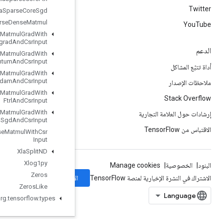
Xla
Sparse
Core
Sgd
Xla
Sparse
Dense
Matmul
Xla
Sparse
Dense
Matmul
Grad
With
Adagrad
And
Csr
Input
Xla
Sparse
Dense
Matmul
Grad
With
Adagrad
Momentum
And
Csr
Input
Xla
Sparse
Dense
Matmul
Grad
With
Adam
And
Csr
Input
Xla
Sparse
Dense
Matmul
Grad
With
Ftrl
And
Csr
Input
Xla
Sparse
Dense
Matmul
Grad
With
Sgd
And
Csr
Input
Xla
Sparse
Dense
Matmul
With
Csr
Input
Xla
Split
ND
Xlog1py
Zeros
الاشتراك
Zeros
Like
org
.
tensorflow
.
types