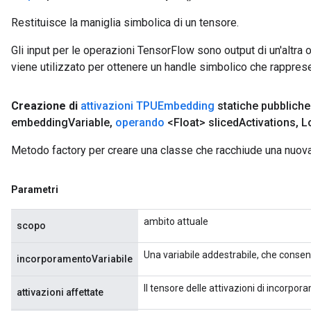
Restituisce la maniglia simbolica di un tensore.
Gli input per le operazioni TensorFlow sono output di un'alt
viene utilizzato per ottenere un handle simbolico che rappresent
Creazione di
attivazioni TPUEmbedding
statiche pubbliche
embedding
Variable
,
operando
<Float> sliced
Activations
,
Lo
Metodo factory per creare una classe che racchiude una nuo
Parametri
ambito attuale
scopo
Una variabile addestrabile, che consent
incorporamentoVariabile
Il tensore delle attivazioni di incorpor
attivazioni affettate