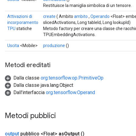
Restituisce la maniglia simbolica di un tensore.
Attivazioni di
create
( Ambito
ambito
,
Operando
<Float> embe
incorporamento
slicedActivations, Long tableId, Long lookupId)
TPU
statiche
Metodo factory per creare una classe che racch
TPUEmbeddingActivations.
Uscita
<Mobile>
produzione
()
Metodi ereditati
Dalla classe
org.tensorflow.op.PrimitiveOp
Dalla classe java.lang.Object
Dall'interfaccia
org.tensorflow.Operand
Metodi pubblici
output
pubblico <Float>
as
Output
()