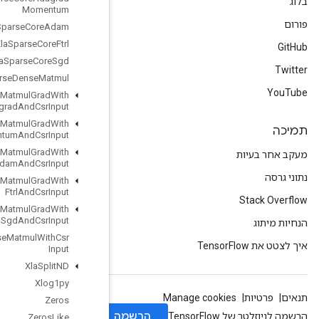
Momentum
Xla
Sparse
Core
Adam
Xla
Sparse
Core
Ftrl
Xla
Sparse
Core
Sgd
Xla
Sparse
Dense
Matmul
Xla
Sparse
Dense
Matmul
Grad
With
Adagrad
And
Csr
Input
Xla
Sparse
Dense
Matmul
Grad
With
Adagrad
Momentum
And
Csr
Input
Xla
Sparse
Dense
Matmul
Grad
With
Adam
And
Csr
Input
Xla
Sparse
Dense
Matmul
Grad
With
Ftrl
And
Csr
Input
Xla
Sparse
Dense
Matmul
Grad
With
Sgd
And
Csr
Input
Xla
Sparse
Dense
Matmul
With
Csr
Input
Xla
Split
ND
Xlog1py
Zeros
Zeros
Like