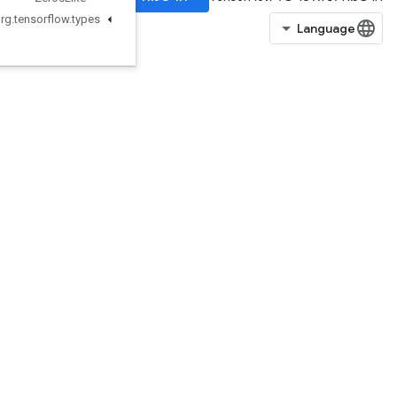
org
.
tensorflow
.
types