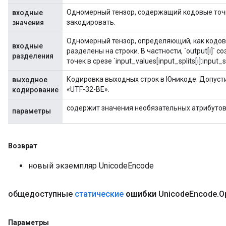
Одномерный тензор, содержащий кодовые точ
входные
закодировать.
значения
Одномерный тензор, определяющий, как кодо
входные
разделены на строки. В частности, `output[i]`
разделения
точек в срезе `input_values[input_splits[i]:input_spl
Кодировка выходных строк в Юникоде. Допусти
выходное
«UTF-32-BE».
кодирование
содержит значения необязательных атрибуто
параметры
Возврат
новый экземпляр UnicodeEncode
общедоступные
статические
ошибки
Unicode
Encode
.
O
Параметры