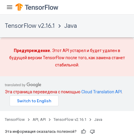
TensorFlow v2.16.1
Java
Предупреждение.
Этот API устарел и будет удален в
будущей версии TensorFlow после того, как
замена
станет
стабильной.
Эта страница переведена с помощью
Cloud Translation API
.
x
TensorFlow
API, API
TensorFlow v2.16.1
Java
Эта информация оказалась полезной?