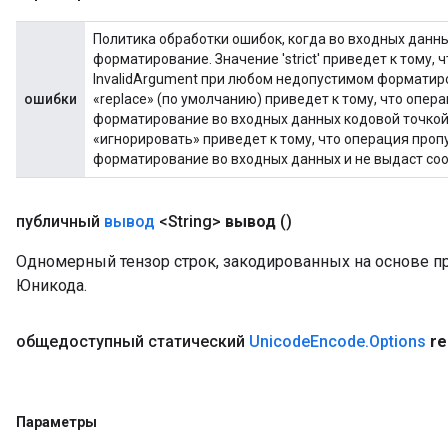
Политика обработки ошибок, когда во входных дан
форматирование. Значение 'strict' приведет к тому,
InvalidArgument при любом недопустимом форматир
ошибки
«replace» (по умолчанию) приведет к тому, что опе
форматирование во входных данных кодовой точкой 
«игнорировать» приведет к тому, что операция про
форматирование во входных данных и не выдаст со
публичный
вывод
<String>
вывод
()
Одномерный тензор строк, закодированных на основе 
Юникода.
общедоступный статический
Unicode
Encode
.
Options
re
Параметры