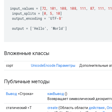
input_values
=
[
72
,
101
,
108
,
108
,
111
,
87
,
111
,
11
input_splits
=
[
0
,
5
,
10
]
output_encoding
=
'
UTF
-
8
'
output
=
[
'
Hello
'
,
'
World
'
]
Вложенные классы
сорт
UnicodeEncode.Параметры
Дополнительные а
Публичные методы
Вывод
<Строка>
какВывод
()
Возвращает символический дескрипто
статический <T
create
(Область области
действия
,
Оп