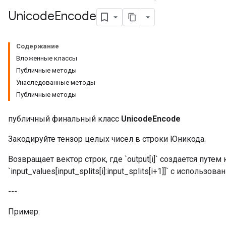
Unicode
Encode
Содержание
Вложенные классы
Публичные методы
Унаследованные методы
Публичные методы
публичный финальный класс
UnicodeEncode
Закодируйте тензор целых чисел в строки Юникода.
Возвращает вектор строк, где `output[i]` создается путе
`input_values[input_splits[i]:input_splits[i+1]]` с использов
---
Пример: