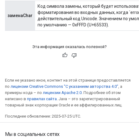
Код символа замены, который будет использова
форматирования во входных данных, когда `error
заменаChar
действительный код Unicode. Значением по ум
по умолчанию — 0xFFFD (U+65533).
Эта информация оказалась полезной?
Если не указано иное, контент на этой странице предоставляется
по
лицензии Creative Commons "С указанием авторства 4.0"
, а
примеры кода – по
лицензии Apache 2.0
. Подробнее об этом
написано в
правилах сайта
. Java – это зарегистрированный
товарный знак корпорации Oracle и ее аффилированных лиц.
Последнее обновление: 2025-07-25 UTC.
Мы в социальных сетях