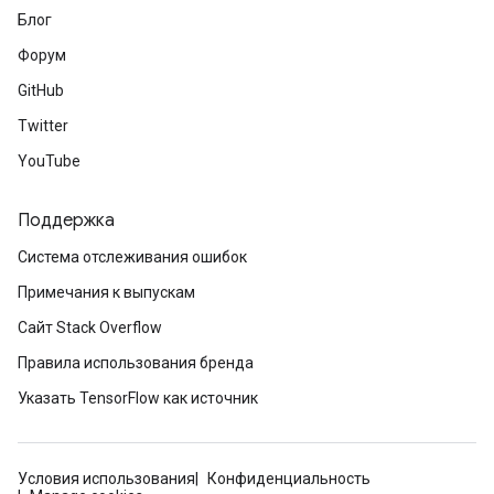
Блог
Форум
GitHub
Twitter
YouTube
radAndCsrInput
gradMomentumAndCsrInput
Поддержка
AndCsrInput
Система отслеживания ошибок
dCsrInput
ndCsrInput
Примечания к выпускам
Сайт Stack Overflow
Правила использования бренда
Указать TensorFlow как источник
Условия использования
Конфиденциальность