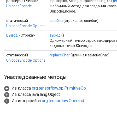
расширяет число>
inputSplits, String outputEncoding,
Опции
UnicodeEncode
Фабричный метод для создания клас
UnicodeEncode.
статический
ошибки
(строковые ошибки)
UnicodeEncode.Options
Вывод
<Строка>
выход
()
Одномерный тензор строк, закодиров
кодовых точек Юникода.
статический
replaceChar
(длинная заменаChar)
UnicodeEncode.Options
Унаследованные методы
Из класса
org.tensorflow.op.PrimitiveOp
Из класса java.lang.Object
Из интерфейса
org.tensorflow.Operand