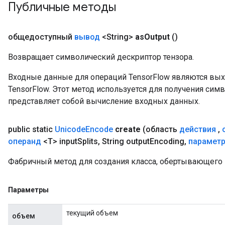
Публичные методы
общедоступный
вывод
<String>
as
Output
()
Возвращает символический дескриптор тензора.
Входные данные для операций TensorFlow являются вы
TensorFlow. Этот метод используется для получения сим
представляет собой вычисление входных данных.
public static
Unicode
Encode
create
(область
действия
,
операнд
<T> input
Splits
,
String output
Encoding
,
парамет
Фабричный метод для создания класса, обертывающего
Параметры
текущий объем
объем