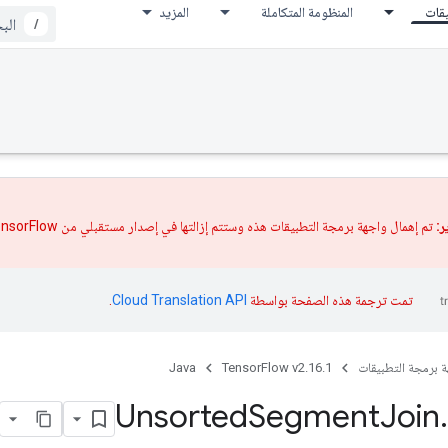
يقات
المنظومة المتكاملة
المزيد
/
ر:
تم إهمال واجهة برمجة التطبيقات هذه وستتم إزالتها في إصدار مستقبلي من TensorFlow بعد استقرار
تمت ترجمة هذه الصفحة بواسطة
Cloud Translation API‏
.
ة برمجة التطبيقات
TensorFlow v2.16.1
Java
Unsorted
Segment
Join
.