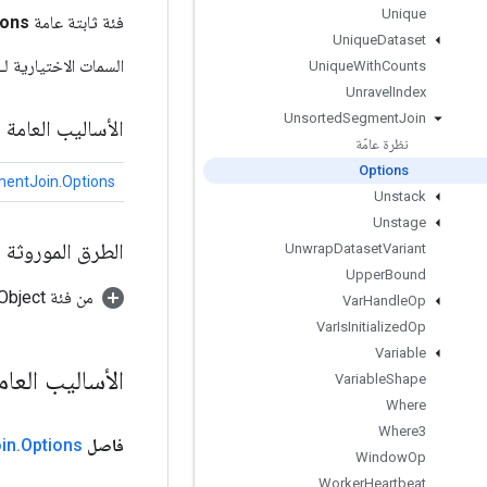
Unique
فئة ثابتة عامة
ions
Unique
Dataset
السمات الاختيارية لـ
Unique
With
Counts
Unravel
Index
Unsorted
Segment
Join
الأساليب العامة
نظرة عامّة
Options
entJoin.Options
Unstack
Unstage
الطرق الموروثة
Unwrap
Dataset
Variant
Upper
Bound
من فئة java.lang.Object
Var
Handle
Op
Var
Is
Initialized
Op
Variable
الأساليب العا
Variable
Shape
Where
Where3
فاصل
Options
.
in
Window
Op
Worker
Heartbeat