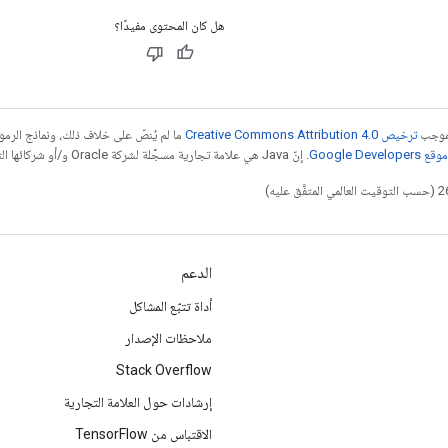
هل كان المحتوى مفيدًا؟
بموجب
ترخيص Creative Commons Attribution 4.0‏
ما لم يُنصّ على خلاف ذلك، ونماذج الر
Google Dev‏
. إنّ Java هي علامة تجارية مسجَّلة لشركة Oracle و/أو شركائها التابعين.
الدعم
أداة تتبّع المشاكل
ملاحظات الإصدار
Stack Overflow
إرشادات حول العلامة التجارية
الاقتباس من TensorFlow