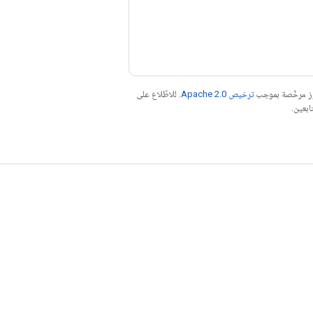
موز مرخّصة بموجب
ترخيص Apache 2.0‏
. للاطّلاع على