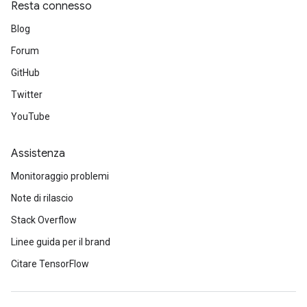
Resta connesso
Blog
Forum
GitHub
Twitter
YouTube
radAndCsrInput
gradMomentumAndCsrInput
AndCsrInput
Assistenza
dCsrInput
Monitoraggio problemi
ndCsrInput
Note di rilascio
Stack Overflow
Linee guida per il brand
Citare TensorFlow