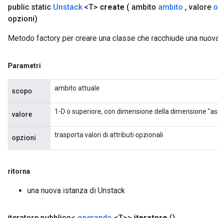
public static
Unstack
<T>
create
( ambito
ambito
,
valore
o
opzioni)
Metodo factory per creare una classe che racchiude una nuov
Parametri
ambito attuale
scopo
1-D o superiore, con dimensione della dimensione "as
valore
trasporta valori di attributi opzionali
opzioni
ritorna
una nuova istanza di Unstack
iteratore pubblico<
operando
<T>>
iteratore
()