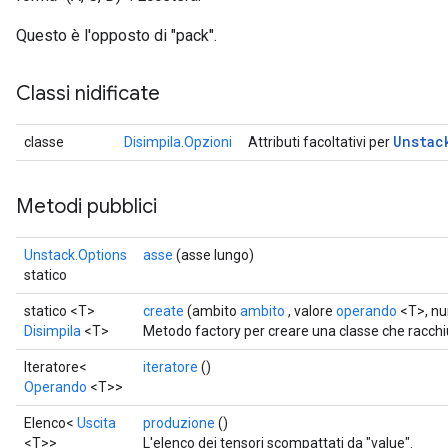
Questo è l'opposto di "pack".
Classi nidificate
Unstac
classe
Disimpila.Opzioni
Attributi facoltativi per
Metodi pubblici
Unstack.Options
asse
(asse lungo)
statico
statico <T>
create
(ambito
ambito
, valore
operando
<T>, nu
Disimpila
<T>
Metodo factory per creare una classe che racch
Iteratore<
iteratore
()
Operando
<T>>
Elenco<
Uscita
produzione
()
<T>>
L'elenco dei tensori scompattati da "value".