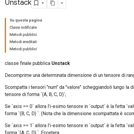
Unstack
Su questa pagina
Classi nidificate
Metodi pubblici
Metodi ereditati
Metodi pubblici
classe finale pubblica
Unstack
Decomprime una determinata dimensione di un tensore di rango 
Scompatta i tensori "num" da "valore" scheggiandoli lungo la 
tensore di forma `(A, B, C, D)`;
Se `axis == 0` allora l'i-esimo tensore in `output` è la fetta `value
forma `(B, C, D) `. (Nota che la dimensione scompattata è scomp
Se `axis == 1` allora l'i-esimo tensore in `output` è la fetta `value
forma `(A, C, D) `. Eccetera.