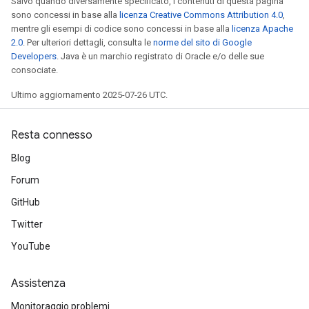
Salvo quando diversamente specificato, i contenuti di questa pagina
sono concessi in base alla
licenza Creative Commons Attribution 4.0
,
mentre gli esempi di codice sono concessi in base alla
licenza Apache
2.0
. Per ulteriori dettagli, consulta le
norme del sito di Google
Developers
. Java è un marchio registrato di Oracle e/o delle sue
consociate.
Ultimo aggiornamento 2025-07-26 UTC.
Resta connesso
Blog
Forum
GitHub
Twitter
YouTube
radAndCsrInput
gradMomentumAndCsrInput
AndCsrInput
Assistenza
dCsrInput
Monitoraggio problemi