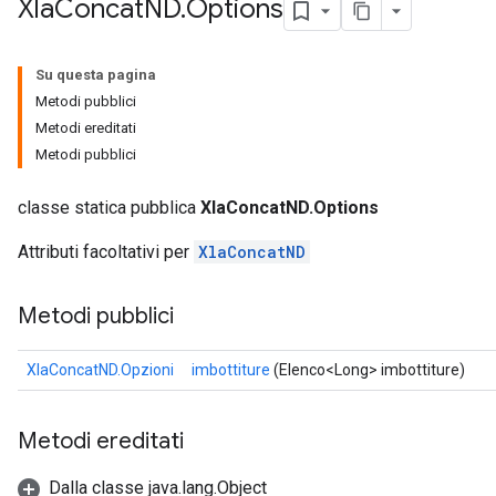
Xla
Concat
ND
.
Options
Su questa pagina
Metodi pubblici
Metodi ereditati
Metodi pubblici
classe statica pubblica
XlaConcatND.Options
Attributi facoltativi per
XlaConcatND
Metodi pubblici
XlaConcatND.Opzioni
imbottiture
(Elenco<Long> imbottiture)
Metodi ereditati
Dalla classe java.lang.Object