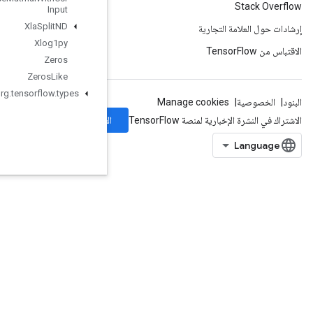
Input
Xla
Split
ND
Xlog1py
Zeros
Zeros
Like
org
.
tensorflow
.
types
الاشتراك