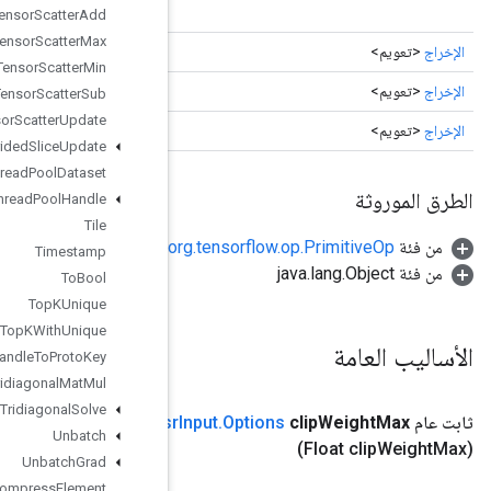
جديدة.
Tensor
Scatter
Add
Tensor
Scatter
Max
المتراكم
()
Tensor
Scatter
Min
جدول التضمين المحدث
()
Tensor
Scatter
Sub
Tensor
Scatter
Update
محدثة
()
Tensor
Strided
Slice
Update
Thread
Pool
Dataset
Thread
Pool
Handle
Tile
Timestamp
To
Bool
Top
KUnique
Top
KWith
Unique
Tpu
Handle
To
Proto
Key
Tridiagonal
Mat
Mul
Tridiagonal
Solve
Xla
Sparse
Dense
Matmul
Grad
With
Adagrad
Momentum
And
Cs
Unbatch
Unbatch
Grad
Uncompress
Element