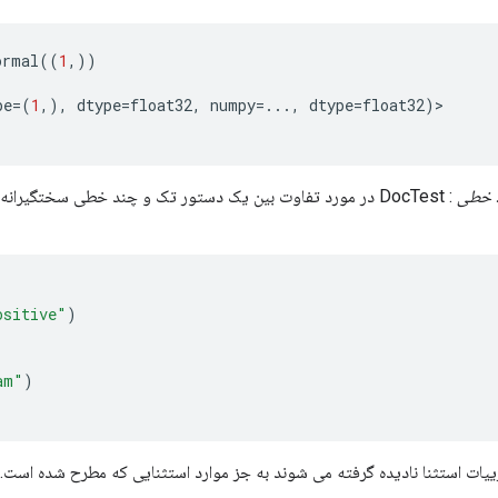
ormal
((
1
,))
pe
=
(
1
,),
dtype
=
float32
,
numpy
=...
,
dtype
=
float32
)
>
د خطی
: DocTest در مورد تفاوت بین یک دستور تک و چند خطی سختگیرانه 
ositive"
)
am"
)
یات استثنا نادیده گرفته می شوند به جز موارد استثنایی که مطرح شده است. 