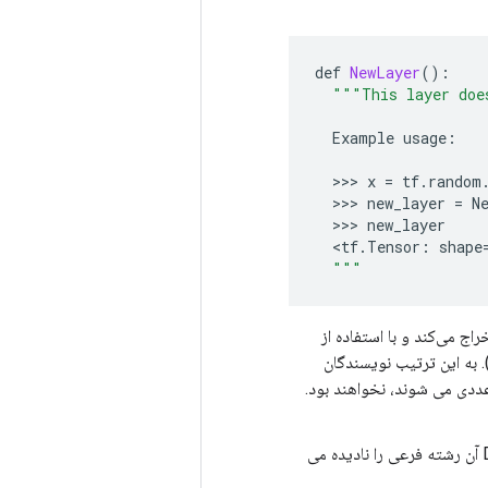
def
NewLayer
():
"""This layer doe
Example
usage
:
  >>> 
x
=
tf
.
random
  >>> 
new_layer
=
N
  >>> 
new_layer
<
tf
.
Tensor
:
shape
"""
. به این ترتیب نویسندگان
عددی می شوند، نخواهند بود.
) برای قسمت های نامشخص استفاده کنید و DocTest آن رشته فرعی را نادیده می