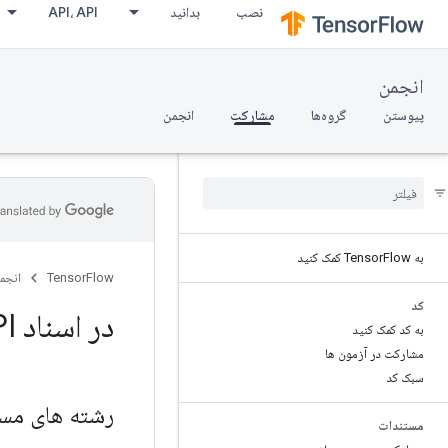
نصب
بدانید
API، API
انجمن
پیوستن
گروه‌ها
مشارکت
انجمن
به Tensor
Flow کمک کنید
TensorFlow
انجم
کد
در اسناد Tensor
API
به کد کمک کنید
مشارکت در آزمون ها
سبک کد
رشته های مست
مستندات