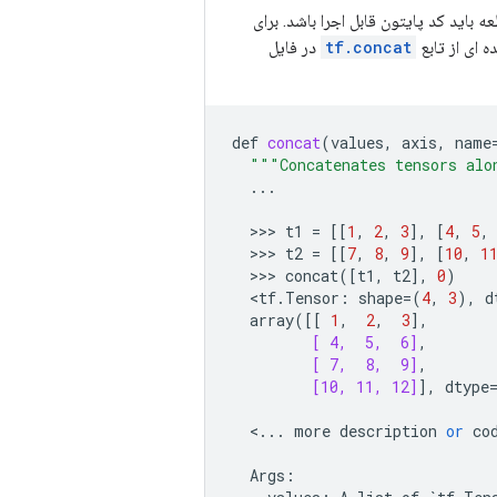
 باید کد پایتون قابل اجرا باشد. برای
ه ای از تابع
tf.concat
در فایل
def
concat
(
values
,
axis
,
name
"""Concatenates tensors alo
...
  >>> 
t1
=
[[
1
,
2
,
3
],
[
4
,
5
,
  >>> 
t2
=
[[
7
,
8
,
9
],
[
10
,
1
  >>> 
concat
([
t1
,
t2
],
0
)
<
tf
.
Tensor
:
shape
=
(
4
,
3
),
d
array
([[
1
,
2
,
3
],
[ 4,  5,  6]
,
[ 7,  8,  9]
,
[10, 11, 12]
],
dtype
<
...
more
description
or
co
Args
: