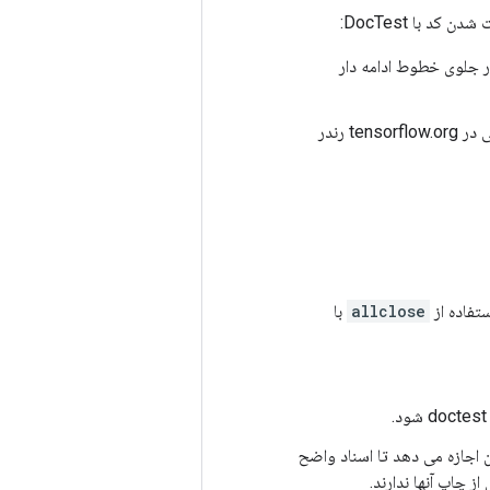
د با DocTest:
در جلوی خطوط ادامه دار
یک خط جدید اضافه کنید تا قطعات DocTest را از متن Markdown جدا کنید تا به درستی در tensorflow.org رندر
ستفاده از
allclose
با
اجازه می دهد تا اسناد واضح
ز چاپ آنها ندارند.