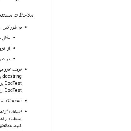
ملاحظات مستند
به طور کلی
: هدف doctest ارائه
مثال ه
از خرو
در صور
فرمت خروجی
docstring باید دقیقاً برابر با خروجی پس از اجرای کد باشد. مثال بالا را ببینید. همچنین،
DocTest آن را تشخیص خواهد داد. به عنوان مثال، بلوک های چند خطی را در زیر ببینید.
Globals
: ما
استفاده از نم
استفاده از ن
کنید. همانطور