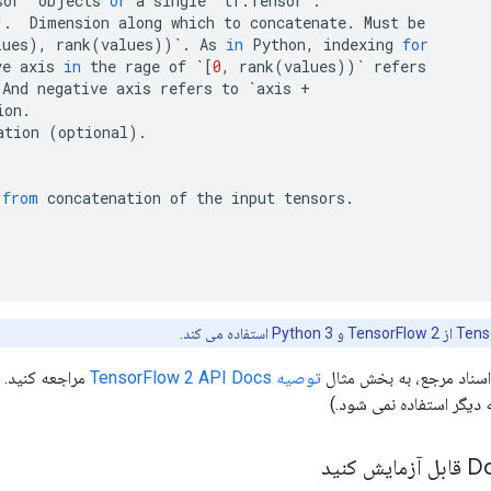
sor
`
objects
or
a
single
`
tf
.
Tensor
`
.
`
.
Dimension
along
which
to
concatenate
.
Must
be
lues
),
rank
(
values
))
`
.
As
in
Python
,
indexing
for
ve
axis
in
the
rage
of
`
[
0
,
rank
(
values
))
`
refers
And
negative
axis
refers
to
`
axis
+
ion
.
ation
(
optional
).
from
concatenation
of
the
input
tensors
.
استفاده می کند.
 اسناد مرجع، به بخش مثال
توصیه TensorFlow 2 API Docs