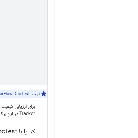
توجه:
TensorFlow DocTest از TensorFlow 2 و Python 3 
برای ارزیابی کیفیت
Tracker در این برگه دیگر استفاده نمی شود.)
کد را با Doc
Test قابل آزمایش کنید