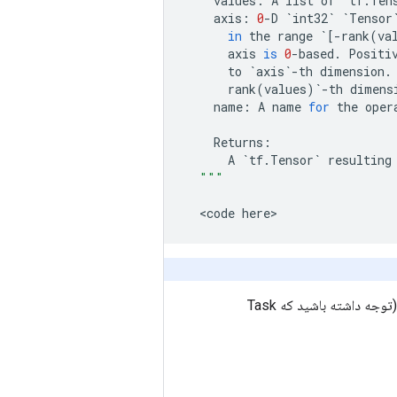
values
:
A
list
of
`
tf
.
Ten
axis
:
0
-
D
`
int32
`
`
Tensor
in
the
range
`
[
-
rank
(
va
axis
is
0
-
based
.
Positi
to
`
axis
`
-
th
dimension
.
rank
(
values
)
`
-
th
dimens
name
:
A
name
for
the
oper
Returns
:
A
`
tf
.
Tensor
`
resulting
"""
<
code
here
مراجعه کنید. (توجه داشته باشید که Task