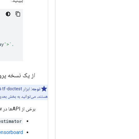
ببینید.
ay
'>`.
از یک نسخه پروژه محلی از st
توجه:
ابزار tf-doctest فقط برای آزمایش فایل های منبع در مخزن
هستند، می‌توانید به بخش بعدی
برخی از APIها در TensorFlow از یک پروژه خارجی می آیند:
estimator
ensorboard