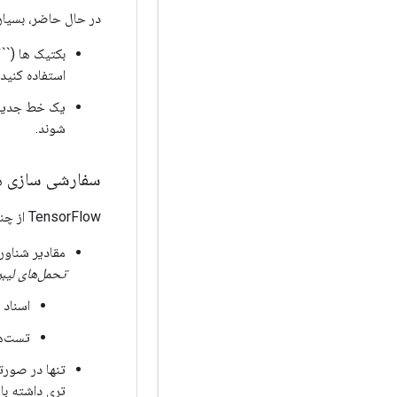
در حال حاضر، بسیاری ا
بکتیک ها (```
استفاده کنید.
شوند.
سفارشی سازی ه
TensorFlow از چند سفارشی سازی برای منطق doctest داخلی استفاده می کند:
مقادیر شناور 
تحمل‌های لیب
اسناد 
تست‌های
تنها در صورت
تری داشته باش