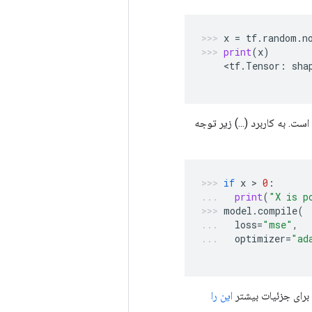
x
=
tf
.
random
.
n
print
(
x
)
    <
tf
.
Tensor
:
sha
است. به کاربرد (...) زیر توجه
if
x
 > 
0
:
print
(
"X is p
model
.
compile
(
loss
=
"mse"
,
optimizer
=
"ad
برای جزئیات بیشتر
این را