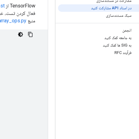
مشارکت در مستندسازی
TensorFlow از
st
در اسناد API مشارکت کنید
فعال کردن تست، خط 
سبک مستندسازی
منبع
array_ops.py
انجمن
به جامعه کمک کنید
به SIG ها کمک کنید
فرآیند RFC