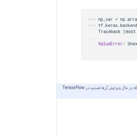
np_var
=
np
.
arr
tf
.
keras
.
backen
Traceback
(
most
ValueError
:
Une
تنظیم شده است. اگر فایل‌هایی که در حال ویرایش آن‌ها هستید در TensorFlow