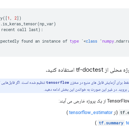
ay
([
1
,
2
])
d
.
is_keras_tensor
(
np_var
)
recent
call
last
):
xpectedly
found
an
instance
of
type
`
<
class
'
numpy
.
ndarr
tf-docte استفاده کنید
.
tensorflow
 بروید. در غیر این صورت به خواندن این بخش ادامه دهید.
tf.
(از
tensorflow_estimator
)
)
tf.summary
t