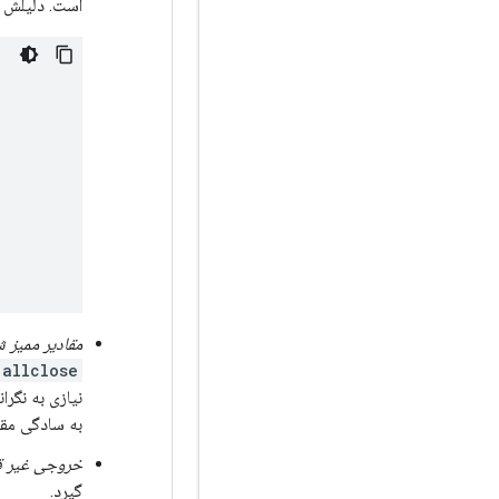
است. دلیلش 
مقادیر ممیز ش
.allclose
نیازی به نگر
به سادگی مقدا
خروجی غیر 
گیرد.