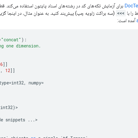
DocTe
برای آزمایش تکه‌های کد در رشته‌های اسناد پایتون استفاده می‌کند. قطعه
را با
>>>
(سه براکت زاویه چپ) پیش‌بند کنید. به عنوان مثال، در اینجا گزید
آمده است:
=
"concat"
):
ng one dimension.
6
]]
1
,
12
]]
type
=
int32
,
numpy
=
=
int32
)
>

de
snippets
...
>
