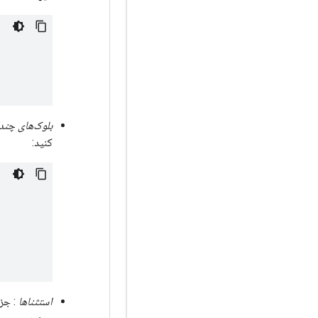
بلوک‌های چن
کنید:
استثناها
: جزی