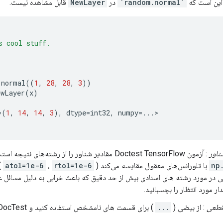
این است که
`random.normal`
در
NewLayer
قابل مشاهده نیست.
s cool stuff.
.
normal
((
1
,
28
,
28
,
3
))
ewLayer
(
x
)
=
(
1
,
14
,
14
,
3
),
dtype
=
int32
,
numpy
=
...
ناور
: آزمون Doctest TensorFlow مقادیر شناور را از رشته‌های نتیجه استخراج می‌کند و با استفاده از
np
با تلورانس‌های معقول مقایسه می‌کند (
rtol=1e-6
،
atol=1e-6
)
انی در مورد رشته های اسنادی بیش از حد دقیق که باعث خرابی به دلیل مسائل 
ر مورد انتظار را بچسبانید.
قطعی
: از بیضی (
...