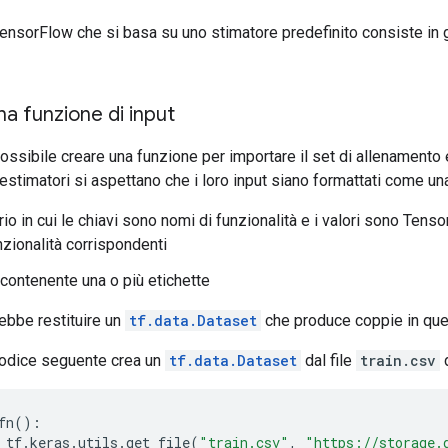
nsorFlow che si basa su uno stimatore predefinito consiste in g
na funzione di input
ssibile creare una funzione per importare il set di allenamento e
li estimatori si aspettano che i loro input siano formattati come un
rio in cui le chiavi sono nomi di funzionalità e i valori sono Ten
unzionalità corrispondenti
contenente una o più etichette
bbe restituire un
tf.data.Dataset
che produce coppie in que
codice seguente crea un
tf.data.Dataset
dal file
train.csv
d
fn
():
 tf
.
keras
.
utils
.
get_file
(
"train.csv"
,
"https://storage.