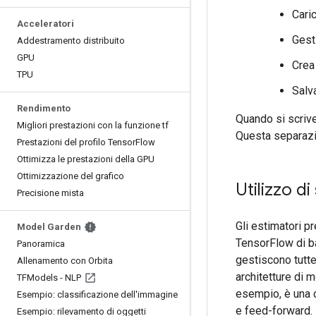
Caric
Acceleratori
Gest
Addestramento distribuito
GPU
Crea 
TPU
Salv
Rendimento
Quando si scrive
Migliori prestazioni con la funzione tf
Questa separazio
Prestazioni del profilo Tensor
Flow
Ottimizza le prestazioni della GPU
Ottimizzazione del grafico
Utilizzo di
Precisione mista
Gli estimatori pr
Model Garden
TensorFlow di ba
Panoramica
gestiscono tutte 
Allenamento con Orbita
architetture di 
TFModels - NLP
esempio, è una c
Esempio: classificazione dell'immagine
e feed-forward.
Esempio: rilevamento di oggetti