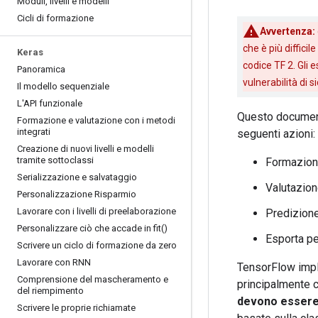
Moduli
,
livelli e modelli
Cicli di formazione
Avvertenza:
che è più diffic
Keras
codice TF 2. Gli 
Panoramica
vulnerabilità di 
Il modello sequenziale
L'API funzionale
Questo documen
Formazione e valutazione con i metodi
integrati
seguenti azioni:
Creazione di nuovi livelli e modelli
tramite sottoclassi
Formazio
Serializzazione e salvataggio
Valutazio
Personalizzazione Risparmio
Lavorare con i livelli di preelaborazione
Predizion
Personalizzare ciò che accade in
fit(
)
Esporta pe
Scrivere un ciclo di formazione da zero
Lavorare con RNN
TensorFlow imple
Comprensione del mascheramento e
principalmente c
del riempimento
devono essere u
Scrivere le proprie richiamate