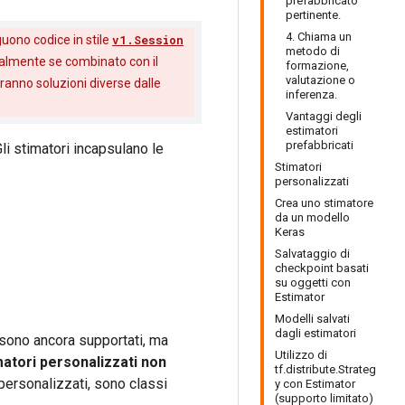
prefabbricato
pertinente.
4. Chiama un
guono codice in stile
v1.Session
metodo di
ialmente se combinato con il
formazione,
valutazione o
ranno soluzioni diverse dalle
inferenza.
Vantaggi degli
estimatori
prefabbricati
Gli stimatori incapsulano le
Stimatori
personalizzati
Crea uno stimatore
da un modello
Keras
Salvataggio di
checkpoint basati
su oggetti con
Estimator
Modelli salvati
dagli estimatori
 sono ancora supportati, ma
Utilizzo di
matori personalizzati non
tf.distribute.Strateg
o personalizzati, sono classi
y con Estimator
(supporto limitato)