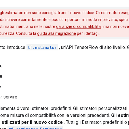
gli estimatori non sono consigliati per il nuovo codice. Gli estimatori ese
ile da scrivere correttamente e può comportarsi in modo imprevisto, spec
estimatori rientrano nelle nostre
garanzie di compatibilità
, ma non riceve
sicurezza. Consulta la
guida alla migrazione
per i dettagli.
to introduce
tf.estimator
, un'API TensorFlow di alto livello. 
ne
ne
e
r servire
menta diversi stimatori predefiniti. Gli stimatori personalizzati
ome misura di compatibilità con le versioni precedenti.
Gli esti
tilizzati per il nuovo codice
. Tutti gli Estimator, predefiniti 