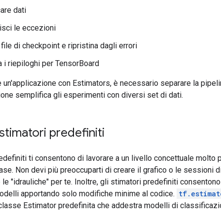
are dati
isci le eccezioni
file di checkpoint e ripristina dagli errori
a i riepiloghi per TensorBoard
 un'applicazione con Estimators, è necessario separare la pipelin
ne semplifica gli esperimenti con diversi set di dati.
 stimatori predefiniti
edefiniti ti consentono di lavorare a un livello concettuale molto 
se. Non devi più preoccuparti di creare il grafico o le sessioni di
le "idrauliche" per te. Inoltre, gli stimatori predefiniti consento
modelli apportando solo modifiche minime al codice.
tf.estimat
lasse Estimator predefinita che addestra modelli di classificazi