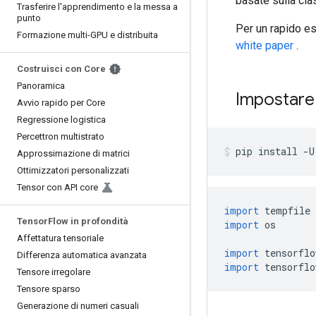
basate sulla cl
Trasferire l'apprendimento e la messa a
punto
Per un rapido e
Formazione multi-GPU e distribuita
white paper
.
Costruisci con Core
Panoramica
Impostare
Avvio rapido per Core
Regressione logistica
Percettron multistrato
pip install 
-
U
Approssimazione di matrici
Ottimizzatori personalizzati
Tensor con API core
import
 tempfile
Tensor
Flow in profondità
import
 os
Affettatura tensoriale
import
 tensorflo
Differenza automatica avanzata
import
 tensorflo
Tensore irregolare
Tensore sparso
Generazione di numeri casuali