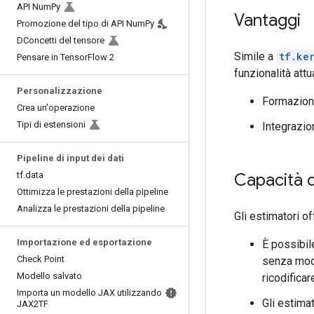
API Num
Py
Vantaggi
Promozione del tipo di API Num
Py
DConcetti del tensore
Simile a
tf.ke
Pensare in Tensor
Flow 2
funzionalità att
Personalizzazione
Formazione
Crea un'operazione
Tipi di estensioni
Integrazi
Pipeline di input dei dati
Capacità d
tf
.
data
Ottimizza le prestazioni della pipeline
Analizza le prestazioni della pipeline
Gli estimatori of
Importazione ed esportazione
È possibil
Check Point
senza modi
Modello salvato
ricodificar
Importa un modello JAX utilizzando
Gli estima
JAX2TF