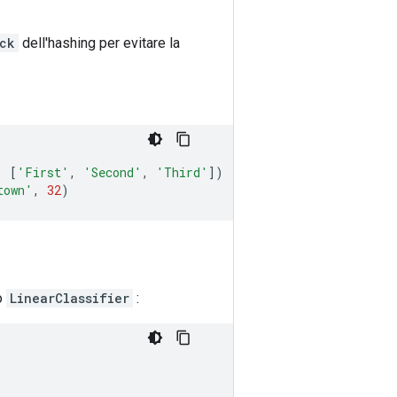
ck
dell'hashing per evitare la
,
[
'First'
,
'Second'
,
'Third'
])
town'
,
32
)
o
LinearClassifier
: