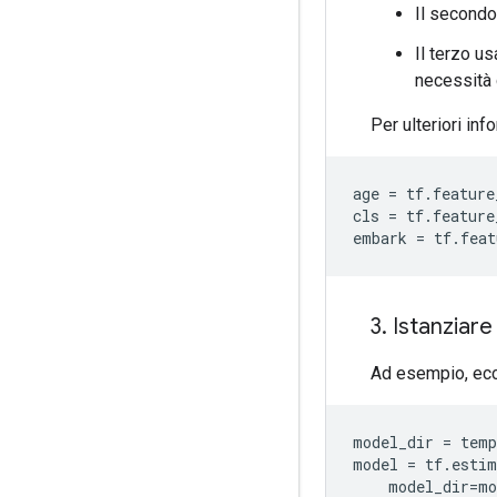
Il secondo 
Il terzo u
necessità 
Per ulteriori inf
age 
=
 tf
.
feature
cls 
=
 tf
.
feature
embark 
=
 tf
.
feat
3
.
Istanziare
Ad esempio, ecc
model_dir 
=
 temp
model 
=
 tf
.
estim
    model_dir
=
mo