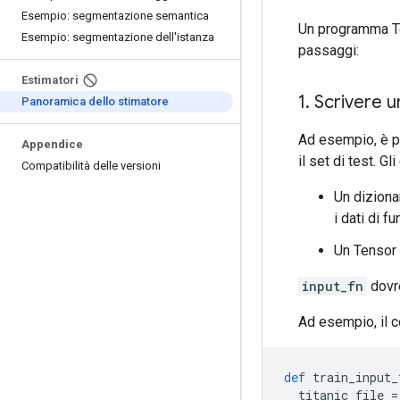
Esempio: segmentazione semantica
Un programma Te
Esempio: segmentazione dell'istanza
passaggi:
Estimatori
1
.
Scrivere u
Panoramica dello stimatore
Ad esempio, è po
Appendice
il set di test. G
Compatibilità delle versioni
Un diziona
i dati di f
Un Tensor 
input_fn
dovre
Ad esempio, il 
def
 train_input_
  titanic_file 
=