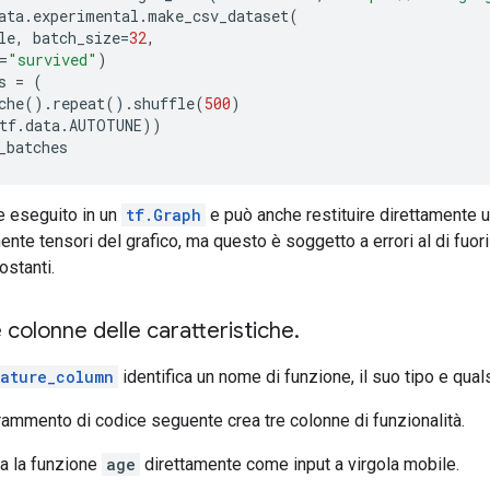
ata
.
experimental
.
make_csv_dataset
(
le
,
 batch_size
=
32
,
=
"survived"
)
s 
=
(
che
().
repeat
().
shuffle
(
500
)
tf
.
data
.
AUTOTUNE
))
_batches
 eseguito in un
tf.Graph
e può anche restituire direttamente 
nte tensori del grafico, ma questo è soggetto a errori al di fuor
ostanti.
e colonne delle caratteristiche
.
eature_column
identifica un nome di funzione, il suo tipo e qual
rammento di codice seguente crea tre colonne di funzionalità.
sa la funzione
age
direttamente come input a virgola mobile.