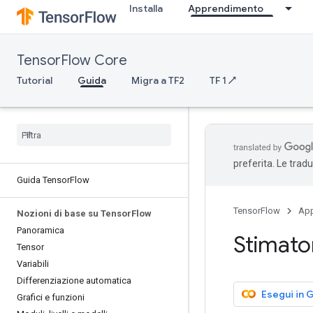
Installa
Apprendimento
TensorFlow Core
Tutorial
Guida
Migra a TF2
TF 1 ↗
preferita. Le trad
Guida Tensor
Flow
TensorFlow
App
Nozioni di base su Tensor
Flow
Panoramica
Stimato
Tensor
Variabili
Differenziazione automatica
Esegui in 
Grafici e funzioni