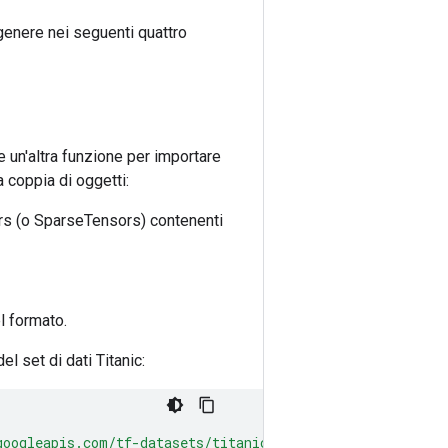
enere nei seguenti quattro
 un'altra funzione per importare
a coppia di oggetti:
sors (o SparseTensors) contenenti
l formato.
el set di dati Titanic:
googleapis.com/tf-datasets/titanic/train.csv"
)