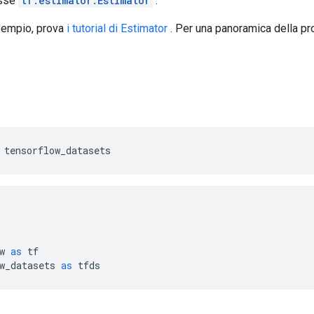
asse
tf.estimator.Estimator
.
sempio, prova
i tutorial di Estimator
. Per una panoramica della pro
 tensorflow_datasets
w 
as
 tf
w_datasets 
as
 tfds