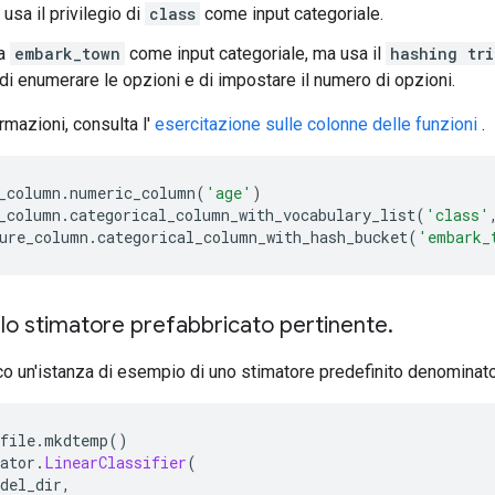
usa il privilegio di
class
come input categoriale.
sa
embark_town
come input categoriale, ma usa il
hashing tri
di enumerare le opzioni e di impostare il numero di opzioni.
ormazioni, consulta l'
esercitazione sulle colonne delle funzioni
.
_column
.
numeric_column
(
'age'
)
_column
.
categorical_column_with_vocabulary_list
(
'class'
ure_column
.
categorical_column_with_hash_bucket
(
'embark_
 lo stimatore prefabbricato pertinente
.
o un'istanza di esempio di uno stimatore predefinito denominat
file
.
mkdtemp
()
ator
.
LinearClassifier
(
del_dir
,