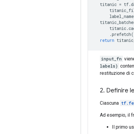
  titanic 
=
 tf
.
d
      titanic_fi
      label_name
  titanic_batche
      titanic
.
ca
.
prefetch
(
return
 titanic
input_fn
viene
labels)
contene
restituzione di c
2
.
Definire l
Ciascuna
tf.f
Ad esempio, il f
Il primo u