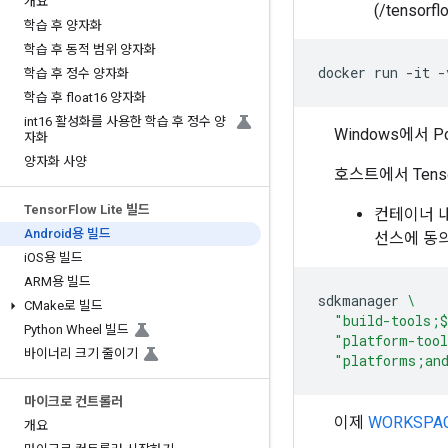
개요
(/tenso
학습 후 양자화
학습 후 동적 범위 양자화
docker
run
-it
-
학습 후 정수 양자화
학습 후 float16 양자화
int16 활성화를 사용한 학습 후 정수 양
Windows에서 P
자화
양자화 사양
호스트에서 Tenso
Tensor
Flow Lite 빌드
컨테이너 내
Android용 빌드
선스에 동의
i
OS용 빌드
ARM용 빌드
sdkmanager
\
CMake로 빌드
"build-tools;
$
Python Wheel 빌드
"platform-too
바이너리 크기 줄이기
"platforms;an
마이크로 컨트롤러
이제
WORKSPAC
개요