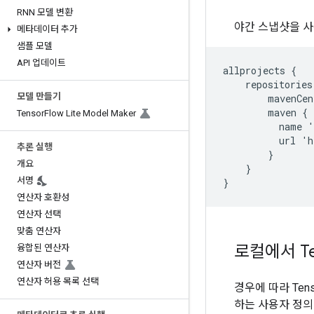
RNN 모델 변환
야간 스냅샷을 사
메타데이터 추가
샘플 모델
API 업데이트
allprojects
{
repositories
모델 만들기
mavenCen
maven
{
Tensor
Flow Lite Model Maker
name
'
url
'
h
추론 실행
}
개요
}
서명
}
연산자 호환성
연산자 선택
맞춤 연산자
로컬에서 Te
융합된 연산자
연산자 버전
연산자 허용 목록 선택
경우에 따라 Tens
하는 사용자 정의 