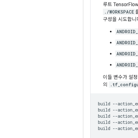
루트 TensorF
./WORKSPACE
구성을 시도합니
ANDROID_
ANDROID_
ANDROID_
ANDROID_
이들 변수가 설정
의
.tf_config
build
--action_e
build
--action_e
build
--action_e
build
--action_e
build
--action_e