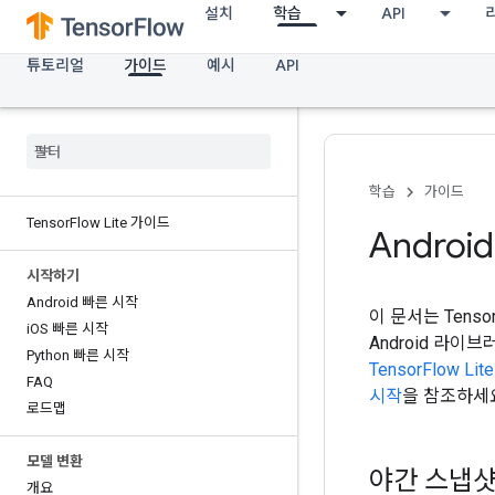
설치
학습
API
튜토리얼
가이드
예시
API
학습
가이드
Tensor
Flow Lite 가이드
Androi
시작하기
Android 빠른 시작
이 문서는 Tenso
i
OS 빠른 시작
Android 라
Python 빠른 시작
TensorFlow Lit
FAQ
시작
을 참조하세
로드맵
모델 변환
야간 스냅
개요