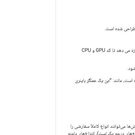
LLVM IR که دارای یک نقشه برداری 1:1 بین آن و نمایش خود LLVM است و به MLIR اجازه می دهد تا کد GPU و CPU
ست، مانند: "این یک عملگر باینری
ها می‌توانند انواع کاملاً سفارشی را
د چیزهایی مانند سیستم نوع LLVM IR (که دارای مجموع‌های درجه یک است)، انتزاع‌های دامنه