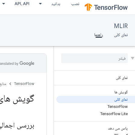
نصب
بدانید
API، API
MLIR
نمای کلی
راهنما
نمای کلی
TensorFlow
منابع
گویش ها
گویش های LIR
نمای کلی
Tensor
Flow
Tensor
Flow Lite
بررسی اجمال
پاس می دهد