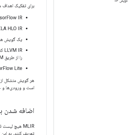
گویش TF
برای تفکیک اهداف مختلف سخت افزا
TensorFlow IR، که همه چیزهای ممکن را در نمودارهای Flow
XLA HLO IR، که برای استفاده از توانایی های کامپایل XLA (با خروجی از جمله TPU ها) طراحی
یک گویش همب
را از طریق LLVM منتشر کند.
TensorFlow Lite، که به کدهای در حال اجرا در سیستم عامل 
هر گویش متشکل از مج
است و ورودی‌ها و خر
اضافه شدن به IR
MLIR هیچ لیست