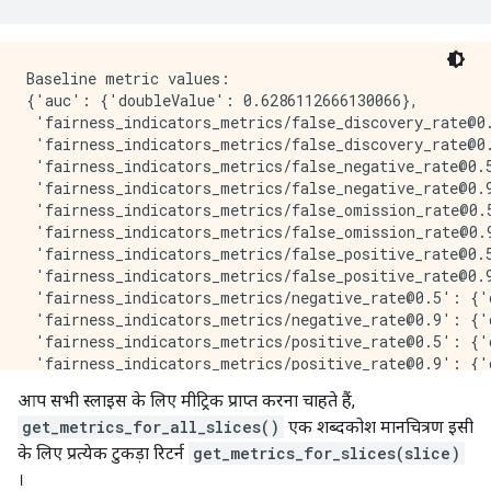
Baseline metric values:

{'auc': {'doubleValue': 0.6286112666130066},

 'fairness_indicators_metrics/false_discovery_rate@0.
 'fairness_indicators_metrics/false_discovery_rate@0.
 'fairness_indicators_metrics/false_negative_rate@0.
 'fairness_indicators_metrics/false_negative_rate@0.
 'fairness_indicators_metrics/false_omission_rate@0.
 'fairness_indicators_metrics/false_omission_rate@0.
 'fairness_indicators_metrics/false_positive_rate@0.5
 'fairness_indicators_metrics/false_positive_rate@0.9
 'fairness_indicators_metrics/negative_rate@0.5': {'d
 'fairness_indicators_metrics/negative_rate@0.9': {'d
 'fairness_indicators_metrics/positive_rate@0.5': {'d
 'fairness_indicators_metrics/positive_rate@0.9': {'d
 'fairness_indicators_metrics/true_negative_rate@0.5'
आप सभी स्लाइस के लिए मीट्रिक प्राप्त करना चाहते हैं,
 'fairness_indicators_metrics/true_negative_rate@0.9'
get_metrics_for_all_slices()
एक शब्दकोश मानचित्रण इसी
 'fairness_indicators_metrics/true_positive_rate@0.5'
 'fairness_indicators_metrics/true_positive_rate@0.9'
के लिए प्रत्येक टुकड़ा रिटर्न
get_metrics_for_slices(slice)
Black metric values:

।