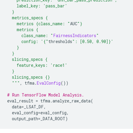
    label_key: 'pass_bar'
  }
  metrics_specs {
    metrics {class_name: "
AUC
"}
    metrics {
      class_name: "
FairnessIndicators
"
      config: '{"
thresholds
": [0.50, 0.90]}'
    }
  }
  slicing_specs {
    feature_keys: 'race1'
  }
  slicing_specs {}
  """
,
 tfma
.
EvalConfig
())
# Run TensorFlow Model Analysis.
eval_result 
=
 tfma
.
analyze_raw_data
(
  data
=
_LSAT_DF
,
  eval_config
=
eval_config
,
  output_path
=
_DATA_ROOT
)