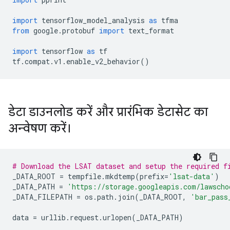
import
 tensorflow_model_analysis 
as
 tfma
from
 google
.
protobuf 
import
 text_format
import
 tensorflow 
as
 tf
tf
.
compat
.
v1
.
enable_v2_behavior
()
डेटा डाउनलोड करें और प्रारंभिक डेटासेट का
अन्वेषण करें।
# Download the LSAT dataset and setup the required f
_DATA_ROOT 
=
 tempfile
.
mkdtemp
(
prefix
=
'lsat-data'
)
_DATA_PATH 
=
'https://storage.googleapis.com/lawscho
_DATA_FILEPATH 
=
 os
.
path
.
join
(
_DATA_ROOT
,
'bar_pass
data 
=
 urllib
.
request
.
urlopen
(
_DATA_PATH
)