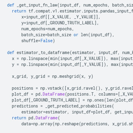
def
 _get_input_fn_law
(
input_df
,
 num_epochs
,
 batch_si
return
 tf
.
compat
.
v1
.
estimator
.
inputs
.
pandas_input_
      x
=
input_df
[[
_X_VALUE
,
 _Y_VALUE
]],
      y
=
input_df
[
_GROUND_TRUTH_LABEL
],
      num_epochs
=
num_epochs
,
      batch_size
=
batch_size 
or
 len
(
input_df
),
      shuffle
=
False
)
def
 estimator_to_dataframe
(
estimator
,
 input_df
,
 num_
  x 
=
 np
.
linspace
(
min
(
input_df
[
_X_VALUE
]),
 max
(
input
  y 
=
 np
.
linspace
(
min
(
input_df
[
_Y_VALUE
]),
 max
(
input
  x_grid
,
 y_grid 
=
 np
.
meshgrid
(
x
,
 y
)
  positions 
=
 np
.
vstack
([
x_grid
.
ravel
(),
 y_grid
.
rave
  plot_df 
=
 pd
.
DataFrame
(
positions
.
T
,
 columns
=[
_X_VA
  plot_df
[
_GROUND_TRUTH_LABEL
]
=
 np
.
ones
(
len
(
plot_df
  predictions 
=
 _get_predicted_probabilities
(
      estimator
=
estimator
,
 input_df
=
plot_df
,
 get_inp
return
 pd
.
DataFrame
(
      data
=
np
.
array
(
np
.
reshape
(
predictions
,
 x_grid
.
s