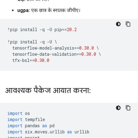
ugpa:
एक छात्र के स्नातक जीपीए।
!
pip install 
-
q 
-
U pip
==
20.2
!
pip install 
-
q 
-
U 
\
  tensorflow
-
model
-
analysis
==
0.30
.
0
\
  tensorflow
-
data
-
validation
==
0.30
.
0
\
  tfx
-
bsl
==
0.30
.
0
आवश्यक पैकेज आयात करना:
import
 os
import
 tempfile
import
 pandas 
as
 pd
import
 six
.
moves
.
urllib 
as
 urllib
import
 pprint