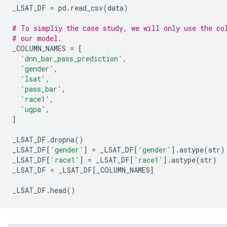
_LSAT_DF 
=
 pd
.
read_csv
(
data
)
# To simpliy the case study, we will only use the co
# our model.
_COLUMN_NAMES 
=
[
'dnn_bar_pass_prediction'
,
'gender'
,
'lsat'
,
'pass_bar'
,
'race1'
,
'ugpa'
,
]
_LSAT_DF
.
dropna
()
_LSAT_DF
[
'gender'
]
=
 _LSAT_DF
[
'gender'
].
astype
(
str
)
_LSAT_DF
[
'race1'
]
=
 _LSAT_DF
[
'race1'
].
astype
(
str
)
_LSAT_DF 
=
 _LSAT_DF
[
_COLUMN_NAMES
]
_LSAT_DF
.
head
()