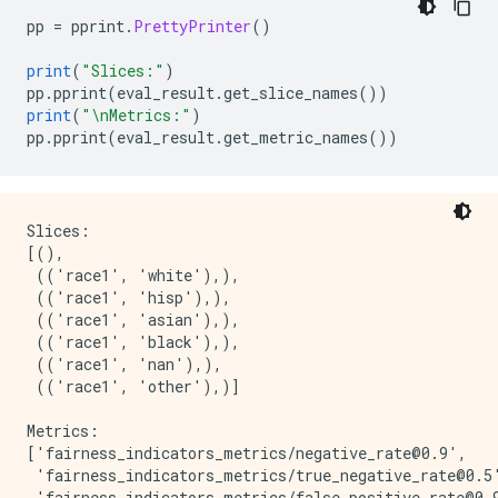
pp 
=
 pprint
.
PrettyPrinter
()
print
(
"Slices:"
)
pp
.
pprint
(
eval_result
.
get_slice_names
())
print
(
"\nMetrics:"
)
pp
.
pprint
(
eval_result
.
get_metric_names
())
Slices:

[(),

 (('race1', 'white'),),

 (('race1', 'hisp'),),

 (('race1', 'asian'),),

 (('race1', 'black'),),

 (('race1', 'nan'),),

 (('race1', 'other'),)]

Metrics:

['fairness_indicators_metrics/negative_rate@0.9',

 'fairness_indicators_metrics/true_negative_rate@0.5'
 'fairness_indicators_metrics/false_positive_rate@0.9