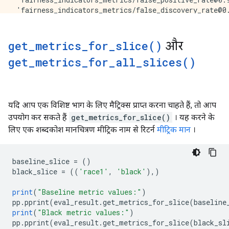
 'fairness_indicators_metrics/false_discovery_rate@0.
 'fairness_indicators_metrics/false_positive_rate@0.5
 'auc',

 'fairness_indicators_metrics/false_discovery_rate@0.
get_metrics_for_slice(
)
और
 'fairness_indicators_metrics/false_omission_rate@0.9
get_metrics_for_all_slices(
)
 'fairness_indicators_metrics/false_omission_rate@0.5
 'fairness_indicators_metrics/true_positive_rate@0.5'
 'fairness_indicators_metrics/positive_rate@0.9',

 'fairness_indicators_metrics/false_negative_rate@0.9
 'fairness_indicators_metrics/negative_rate@0.5',

यदि आप एक विशिष्ट भाग के लिए मैट्रिक्स प्राप्त करना चाहते हैं, तो आप
 'fairness_indicators_metrics/true_positive_rate@0.9'
उपयोग कर सकते हैं
get_metrics_for_slice()
। यह करने के
 'fairness_indicators_metrics/true_negative_rate@0.9'
लिए एक शब्दकोश मानचित्रण मीट्रिक नाम से रिटर्न
मीट्रिक मान
।
 'fairness_indicators_metrics/false_negative_rate@0.5
baseline_slice 
=
()
black_slice 
=
((
'race1'
,
'black'
),)
print
(
"Baseline metric values:"
)
pp
.
pprint
(
eval_result
.
get_metrics_for_slice
(
baseline
print
(
"Black metric values:"
)
pp
.
pprint
(
eval_result
.
get_metrics_for_slice
(
black_sl