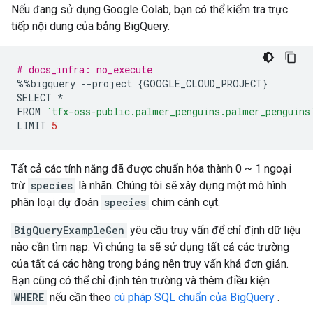
Nếu đang sử dụng Google Colab, bạn có thể kiểm tra trực
tiếp nội dung của bảng BigQuery.
# docs_infra: no_execute
%%
bigquery 
--
project 
{
GOOGLE_CLOUD_PROJECT
}
SELECT 
*
FROM 
`tfx-oss-public.palmer_penguins.palmer_penguins
LIMIT 
5
Tất cả các tính năng đã được chuẩn hóa thành 0 ~ 1 ngoại
trừ
species
là nhãn. Chúng tôi sẽ xây dựng một mô hình
phân loại dự đoán
species
chim cánh cụt.
BigQueryExampleGen
yêu cầu truy vấn để chỉ định dữ liệu
nào cần tìm nạp. Vì chúng ta sẽ sử dụng tất cả các trường
của tất cả các hàng trong bảng nên truy vấn khá đơn giản.
Bạn cũng có thể chỉ định tên trường và thêm điều kiện
WHERE
nếu cần theo
cú pháp SQL chuẩn của BigQuery
.