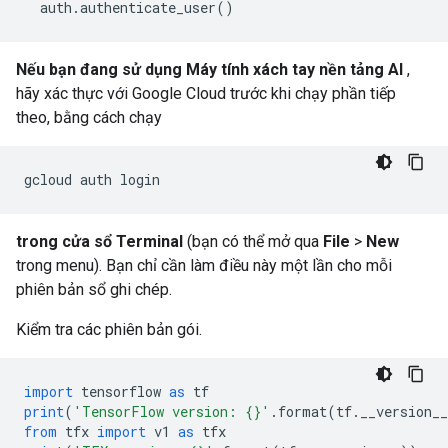
  auth
.
authenticate_user
()
Nếu bạn đang sử dụng Máy tính xách tay nền tảng AI
,
hãy xác thực với Google Cloud trước khi chạy phần tiếp
theo, bằng cách chạy
gcloud auth login
trong cửa sổ Terminal
(bạn có thể mở qua
File
>
New
trong menu). Bạn chỉ cần làm điều này một lần cho mỗi
phiên bản sổ ghi chép.
Kiểm tra các phiên bản gói.
import
 tensorflow 
as
 tf
print
(
'TensorFlow version: {}'
.
format
(
tf
.
__version__
from
 tfx 
import
 v1 
as
 tfx