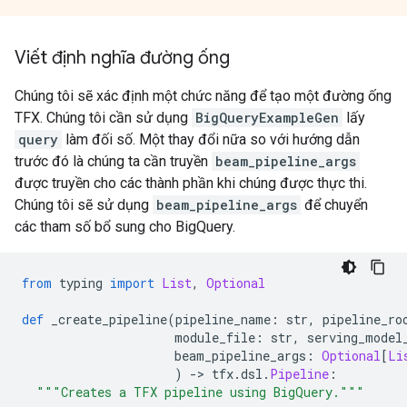
Viết định nghĩa đường ống
Chúng tôi sẽ xác định một chức năng để tạo một đường ống
TFX. Chúng tôi cần sử dụng
BigQueryExampleGen
lấy
query
làm đối số. Một thay đổi nữa so với hướng dẫn
trước đó là chúng ta cần truyền
beam_pipeline_args
được truyền cho các thành phần khi chúng được thực thi.
Chúng tôi sẽ sử dụng
beam_pipeline_args
để chuyển
các tham số bổ sung cho BigQuery.
from
 typing 
import
List
,
Optional
def
 _create_pipeline
(
pipeline_name
:
 str
,
 pipeline_ro
                     module_file
:
 str
,
 serving_model
                     beam_pipeline_args
:
Optional
[
Li
)
->
 tfx
.
dsl
.
Pipeline
:
"""Creates a TFX pipeline using BigQuery."""