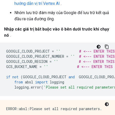
hướng dẫn vị trí Vertex AI
.
Nhóm lưu trữ đám mây của Google để lưu trữ kết quả
đầu ra của đường ống.
Nhập các giá trị bắt buộc vào ô bên dưới trước khi chạy
nó
.
GOOGLE_CLOUD_PROJECT 
=
''
# <--- ENTER THIS
GOOGLE_CLOUD_PROJECT_NUMBER 
=
''
# <--- ENTER THIS
GOOGLE_CLOUD_REGION 
=
''
# <--- ENTER THIS
GCS_BUCKET_NAME 
=
''
# <--- ENTER THIS
if
not
(
GOOGLE_CLOUD_PROJECT 
and
  GOOGLE_CLOUD_PRO
from
 absl 
import
 logging
    logging
.
error
(
'Please set all required parameter