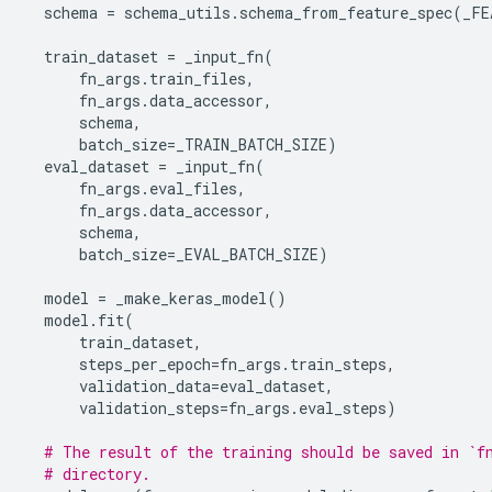
  schema 
=
 schema_utils
.
schema_from_feature_spec
(
_FE
  train_dataset 
=
 _input_fn
(
      fn_args
.
train_files
,
      fn_args
.
data_accessor
,
      schema
,
      batch_size
=
_TRAIN_BATCH_SIZE
)
  eval_dataset 
=
 _input_fn
(
      fn_args
.
eval_files
,
      fn_args
.
data_accessor
,
      schema
,
      batch_size
=
_EVAL_BATCH_SIZE
)
  model 
=
 _make_keras_model
()
  model
.
fit
(
      train_dataset
,
      steps_per_epoch
=
fn_args
.
train_steps
,
      validation_data
=
eval_dataset
,
      validation_steps
=
fn_args
.
eval_steps
)
# The result of the training should be saved in `f
# directory.