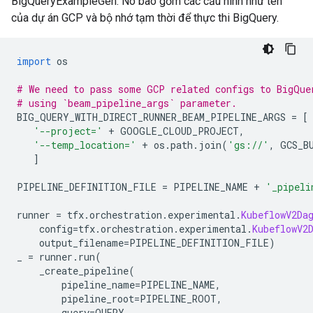
BigQueryExampleGen. Nó bao gồm các cấu hình như tên
của dự án GCP và bộ nhớ tạm thời để thực thi BigQuery.
import
 os
# We need to pass some GCP related configs to BigQue
# using `beam_pipeline_args` parameter.
BIG_QUERY_WITH_DIRECT_RUNNER_BEAM_PIPELINE_ARGS 
=
[
'--project='
+
 GOOGLE_CLOUD_PROJECT
,
'--temp_location='
+
 os
.
path
.
join
(
'gs://'
,
 GCS_B
]
PIPELINE_DEFINITION_FILE 
=
 PIPELINE_NAME 
+
'_pipeli
runner 
=
 tfx
.
orchestration
.
experimental
.
KubeflowV2Da
    config
=
tfx
.
orchestration
.
experimental
.
KubeflowV2
    output_filename
=
PIPELINE_DEFINITION_FILE
)
_ 
=
 runner
.
run
(
    _create_pipeline
(
        pipeline_name
=
PIPELINE_NAME
,
        pipeline_root
=
PIPELINE_ROOT
,
        query
=
QUERY
,