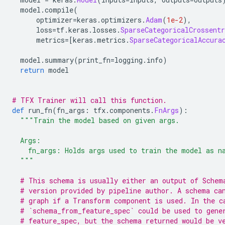
  model
.
compile
(
      optimizer
=
keras
.
optimizers
.
Adam
(
1e-2
),
      loss
=
tf
.
keras
.
losses
.
SparseCategoricalCrossentr
      metrics
=[
keras
.
metrics
.
SparseCategoricalAccura
  model
.
summary
(
print_fn
=
logging
.
info
)
return
 model
# TFX Trainer will call this function.
def
 run_fn
(
fn_args
:
 tfx
.
components
.
FnArgs
):
"""Train the model based on given args.
  Args:
    fn_args: Holds args used to train the model as n
  """
# This schema is usually either an output of Schem
# version provided by pipeline author. A schema ca
# graph if a Transform component is used. In the c
# `schema_from_feature_spec` could be used to gene
# feature_spec, but the schema returned would be v