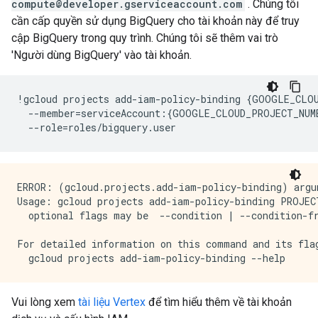
compute@developer.gserviceaccount.com
. Chúng tôi
cần cấp quyền sử dụng BigQuery cho tài khoản này để truy
cập BigQuery trong quy trình. Chúng tôi sẽ thêm vai trò
'Người dùng BigQuery' vào tài khoản.
!
gcloud projects add
-
iam
-
policy
-
binding 
{
GOOGLE_CLO
--
member
=
serviceAccount
:{
GOOGLE_CLOUD_PROJECT_NUM
--
role
=
roles
/
bigquery
.
user
ERROR: (gcloud.projects.add-iam-policy-binding) argu
Usage: gcloud projects add-iam-policy-binding PROJEC
  optional flags may be  --condition | --condition-fr
For detailed information on this command and its flag
Vui lòng xem
tài liệu Vertex
để tìm hiểu thêm về tài khoản