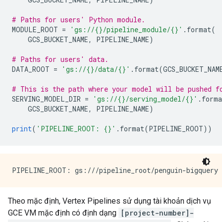
# Paths for users' Python module.
MODULE_ROOT 
=
'gs://{}/pipeline_module/{}'
.
format
(
    GCS_BUCKET_NAME
,
 PIPELINE_NAME
)
# Paths for users' data.
DATA_ROOT 
=
'gs://{}/data/{}'
.
format
(
GCS_BUCKET_NAM
# This is the path where your model will be pushed f
SERVING_MODEL_DIR 
=
'gs://{}/serving_model/{}'
.
forma
    GCS_BUCKET_NAME
,
 PIPELINE_NAME
)
print
(
'PIPELINE_ROOT: {}'
.
format
(
PIPELINE_ROOT
))
Theo mặc định, Vertex Pipelines sử dụng tài khoản dịch vụ
GCE VM mặc định có định dạng
[project-number]-