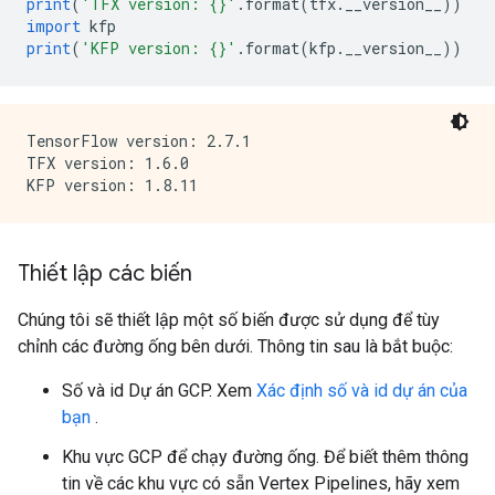
print
(
'TFX version: {}'
.
format
(
tfx
.
__version__
))
import
 kfp
print
(
'KFP version: {}'
.
format
(
kfp
.
__version__
))
TensorFlow version: 2.7.1

TFX version: 1.6.0

Thiết lập các biến
Chúng tôi sẽ thiết lập một số biến được sử dụng để tùy
chỉnh các đường ống bên dưới. Thông tin sau là bắt buộc:
Số và id Dự án GCP. Xem
Xác định số và id dự án của
bạn
.
Khu vực GCP để chạy đường ống. Để biết thêm thông
tin về các khu vực có sẵn Vertex Pipelines, hãy xem