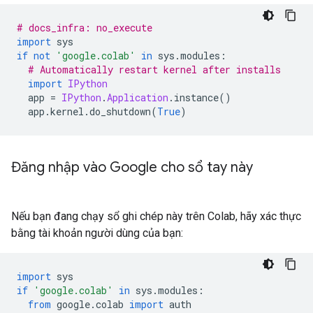
# docs_infra: no_execute
import
 sys
if
not
'google.colab'
in
 sys
.
modules
:
# Automatically restart kernel after installs
import
IPython
  app 
=
IPython
.
Application
.
instance
()
  app
.
kernel
.
do_shutdown
(
True
)
Đăng nhập vào Google cho sổ tay này
Nếu bạn đang chạy sổ ghi chép này trên Colab, hãy xác thực
bằng tài khoản người dùng của bạn:
import
 sys
if
'google.colab'
in
 sys
.
modules
:
from
 google
.
colab 
import
 auth