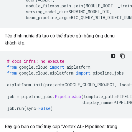
        module_file
=
os
.
path
.
join
(
MODULE_ROOT
,
 _trai
        serving_model_dir
=
SERVING_MODEL_DIR
,
        beam_pipeline_args
=
BIG_QUERY_WITH_DIRECT_RUN
Tệp định nghĩa đã tạo có thể được gửi bằng ứng dụng
khách kfp.
# docs_infra: no_execute
from
 google
.
cloud 
import
 aiplatform
from
 google
.
cloud
.
aiplatform 
import
 pipeline_jobs
aiplatform
.
init
(
project
=
GOOGLE_CLOUD_PROJECT
,
 locat
job 
=
 pipeline_jobs
.
PipelineJob
(
template_path
=
PIPELI
                                display_name
=
PIPELIN
job
.
run
(
sync
=
False
)
Bây giờ bạn có thể truy cập 'Vertex AI> Pipelines' trong