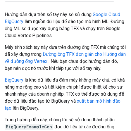
Hướng dẫn dựa trên sổ tay này sẽ sử dụng
Google Cloud
BigQuery
làm nguồn dữ liệu để đào tạo mô hình ML. Đường
ống ML sẽ được xây dựng bằng TFX và chạy trên Google
Cloud Vertex Pipelines.
Máy tính xách tay này dựa trên đường ống TFX mà chúng tôi
đã xây dựng trong
Đường ống TFX đơn giản cho Hướng dẫn
về đường ống Vertex
. Nếu bạn chưa đọc hướng dẫn đó,
bạn nên đọc nó trước khi tiếp tục với sổ tay này.
BigQuery
là kho dữ liệu đa đám mây không máy chủ, có khả
năng mở rộng cao và tiết kiệm chi phí được thiết kế cho sự
nhanh nhạy của doanh nghiệp. TFX có thể được sử dụng để
đọc dữ liệu đào tạo từ BigQuery và
xuất bản mô hình đào
tạo
lên BigQuery.
Trong hướng dẫn này, chúng tôi sẽ sử dụng thành phần
BigQueryExampleGen
đọc dữ liệu từ các đường ống