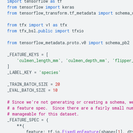
import
 tensorflow 
as
 tf
from
 tensorflow 
import
 keras
from
 tensorflow_transform
.
tf_metadata 
import
 schema_
from
 tfx 
import
 v1 
as
 tfx
from
 tfx_bsl
.
public
import
 tfxio
from
 tensorflow_metadata
.
proto
.
v0 
import
 schema_pb2
_FEATURE_KEYS 
=
[
'culmen_length_mm'
,
'culmen_depth_mm'
,
'flipper
]
_LABEL_KEY 
=
'species'
_TRAIN_BATCH_SIZE 
=
20
_EVAL_BATCH_SIZE 
=
10
# Since we're not generating or creating a schema, w
# a feature spec.  Since there are a fairly small nu
# manageable for this dataset.
_FEATURE_SPEC 
=
{
**{
        feature
:
 tf
.
io
.
FixedLenFeature
(
shape
=[
1
],
 dt