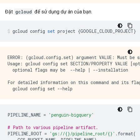
Đặt
gcloud
để sử dụng dự án của bạn.
gcloud config 
set
 project 
{
GOOGLE_CLOUD_PROJECT
}
ERROR: (gcloud.config.set) argument VALUE: Must be sp
Usage: gcloud config set SECTION/PROPERTY VALUE [opt
  optional flags may be  --help | --installation

For detailed information on this command and its flag
PIPELINE_NAME 
=
'penguin-bigquery'
# Path to various pipeline artifact.
PIPELINE_ROOT 
=
'gs://{}/pipeline_root/{}'
.
format
(
    GCS_BUCKET_NAME
,
 PIPELINE_NAME
)