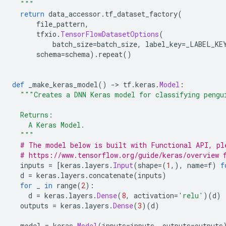
  """
return
 data_accessor
.
tf_dataset_factory
(
      file_pattern
,
      tfxio
.
TensorFlowDatasetOptions
(
          batch_size
=
batch_size
,
 label_key
=
_LABEL_KE
      schema
=
schema
).
repeat
()
def
 _make_keras_model
()
->
 tf
.
keras
.
Model
:
"""Creates a DNN Keras model for classifying pengu
  Returns:
    A Keras Model.
  """
# The model below is built with Functional API, pl
# https://www.tensorflow.org/guide/keras/overview 
  inputs 
=
[
keras
.
layers
.
Input
(
shape
=(
1
,),
 name
=
f
)
f
  d 
=
 keras
.
layers
.
concatenate
(
inputs
)
for
 _ 
in
 range
(
2
):
    d 
=
 keras
.
layers
.
Dense
(
8
,
 activation
=
'relu'
)(
d
)
  outputs 
=
 keras
.
layers
.
Dense
(
3
)(
d
)
  model 
=
 keras
.
Model
(
inputs
=
inputs
,
 outputs
=
outputs