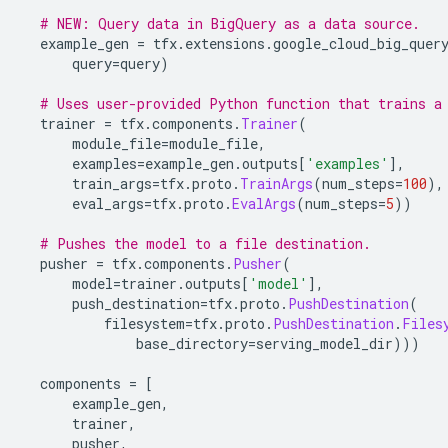
# NEW: Query data in BigQuery as a data source.
  example_gen 
=
 tfx
.
extensions
.
google_cloud_big_quer
      query
=
query
)
# Uses user-provided Python function that trains a
  trainer 
=
 tfx
.
components
.
Trainer
(
      module_file
=
module_file
,
      examples
=
example_gen
.
outputs
[
'examples'
],
      train_args
=
tfx
.
proto
.
TrainArgs
(
num_steps
=
100
),
      eval_args
=
tfx
.
proto
.
EvalArgs
(
num_steps
=
5
))
# Pushes the model to a file destination.
  pusher 
=
 tfx
.
components
.
Pusher
(
      model
=
trainer
.
outputs
[
'model'
],
      push_destination
=
tfx
.
proto
.
PushDestination
(
          filesystem
=
tfx
.
proto
.
PushDestination
.
Files
              base_directory
=
serving_model_dir
)))
  components 
=
[
      example_gen
,
      trainer
,
      pusher
,