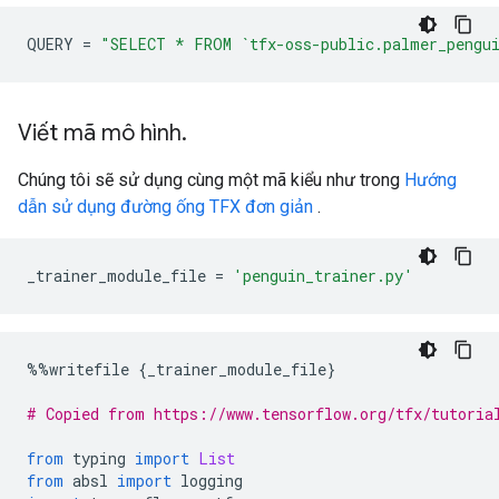
QUERY 
=
"SELECT * FROM `tfx-oss-public.palmer_pengu
Viết mã mô hình
.
Chúng tôi sẽ sử dụng cùng một mã kiểu như trong
Hướng
dẫn sử dụng đường ống TFX đơn giản
.
_trainer_module_file 
=
'penguin_trainer.py'
%%
writefile 
{
_trainer_module_file
}
# Copied from https://www.tensorflow.org/tfx/tutoria
from
 typing 
import
List
from
 absl 
import
 logging