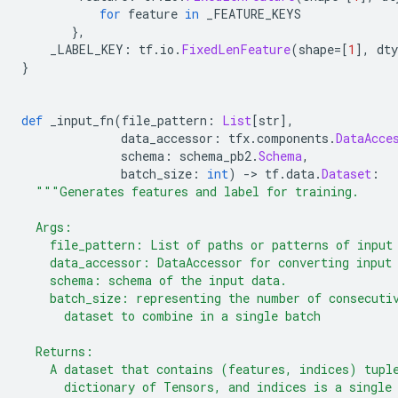
for
 feature 
in
 _FEATURE_KEYS
},
    _LABEL_KEY
:
 tf
.
io
.
FixedLenFeature
(
shape
=[
1
],
 dty
}
def
 _input_fn
(
file_pattern
:
List
[
str
],
              data_accessor
:
 tfx
.
components
.
DataAcce
              schema
:
 schema_pb2
.
Schema
,
              batch_size
:
int
)
->
 tf
.
data
.
Dataset
:
"""Generates features and label for training.
  Args:
    file_pattern: List of paths or patterns of input
    data_accessor: DataAccessor for converting input
    schema: schema of the input data.
    batch_size: representing the number of consecuti
      dataset to combine in a single batch
  Returns:
    A dataset that contains (features, indices) tupl
      dictionary of Tensors, and indices is a single