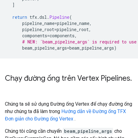
]
return
 tfx
.
dsl
.
Pipeline
(
      pipeline_name
=
pipeline_name
,
      pipeline_root
=
pipeline_root
,
      components
=
components
,
# NEW: `beam_pipeline_args` is required to use
      beam_pipeline_args
=
beam_pipeline_args
)
Chạy đường ống trên Vertex Pipelines
.
Chúng ta sẽ sử dụng Đường ống Vertex để chạy đường ống
như chúng ta đã làm trong
Hướng dẫn về Đường ống TFX
Đơn giản cho Đường ống Vertex
.
Chúng tôi cũng cần chuyển
beam_pipeline_args
cho