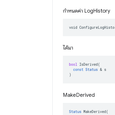
กำหนดค่า Log
History
void ConfigureLogHisto
ได้มา
bool
IsDerived
(
const
Status
&
s
)
Make
Derived
Status
MakeDerived
(