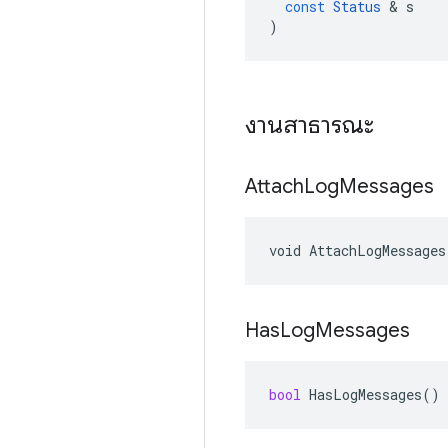
const
Status
&
s
)
งานสาธารณะ
Attach
Log
Messages
void AttachLogMessages
Has
Log
Messages
bool
HasLogMessages
()