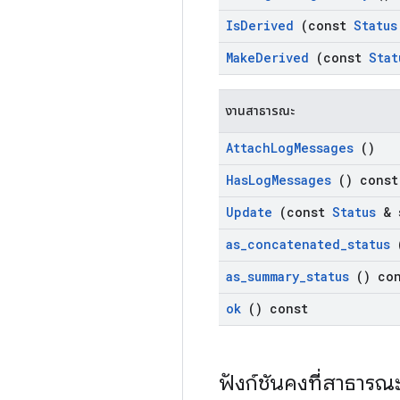
Is
Derived
(const
Status
Make
Derived
(const
Stat
งานสาธารณะ
Attach
Log
Messages
()
Has
Log
Messages
() const
Update
(const
Status
& s
as
_
concatenated
_
status
(
as
_
summary
_
status
() con
ok
() const
ฟังก์ชันคงที่สาธารณ