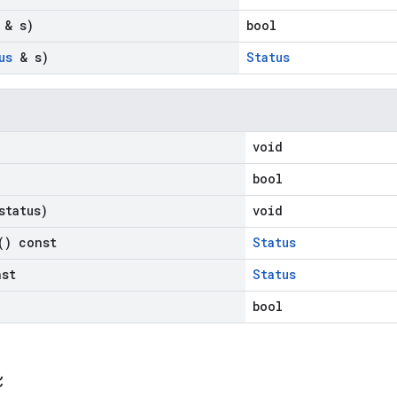
& s)
bool
us
& s)
Status
void
bool
tatus)
void
) const
Status
st
Status
bool
ะ