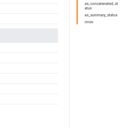
as_concatenated_st
atus
as_summary_status
ตกลง