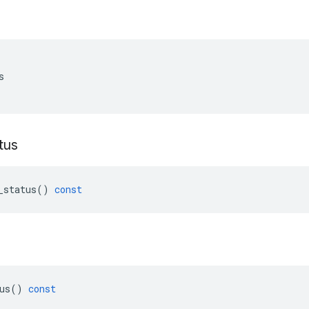
s
tus
_status
()
const
us
()
const