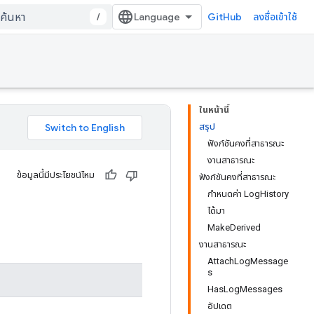
/
GitHub
ลงชื่อเข้าใช้
ในหน้านี้
สรุป
ฟังก์ชันคงที่สาธารณะ
งานสาธารณะ
ข้อมูลนี้มีประโยชน์ไหม
ฟังก์ชันคงที่สาธารณะ
กำหนดค่า LogHistory
ได้มา
MakeDerived
งานสาธารณะ
AttachLogMessage
s
HasLogMessages
อัปเดต