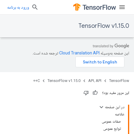
ورود به برنامه
TensorFlow v1.15.0
این صفحه به‌وسیله
ترجمه شده است.
C++
TensorFlow v1.15.0
API، API
TensorFlow
این مرور مفید بود؟
در این صفحه
خلاصه
صفات عمومی
توابع عمومی