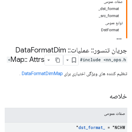
صفات عمومی
dst_format_
src_format_
توابع عمومی
DstFormat
جریان تنسور
::
عملیات
::
Data
Dim
Format
Map
::
Attrs
#include <nn_ops.h>
تنظیم کننده های ویژگی اختیاری برای
DataFormatDimMap
.
خلاصه
صفات عمومی
dst
_
format
_
= "NCHW"