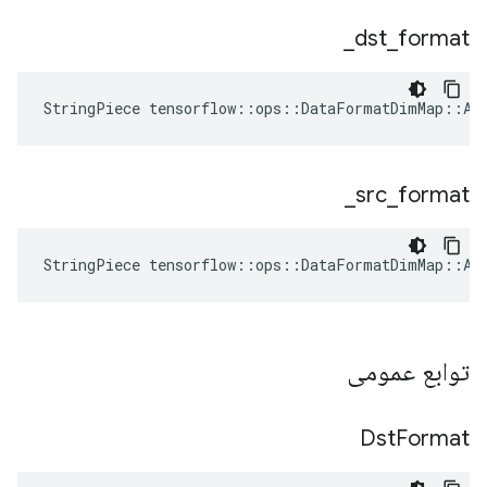
_
dst
_
format
StringPiece tensorflow::ops::DataFormatDimMap::At
_
src
_
format
StringPiece tensorflow::ops::DataFormatDimMap::At
توابع عمومی
Dst
Format