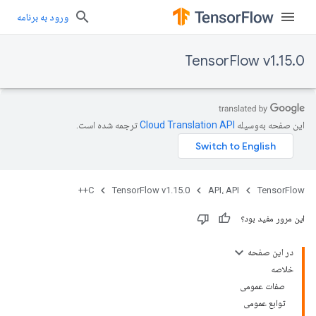
ورود به برنامه
TensorFlow v1.15.0
این صفحه به‌وسیله
ترجمه شده است.
C++
TensorFlow v1.15.0
API، API
TensorFlow
این مرور مفید بود؟
در این صفحه
خلاصه
صفات عمومی
توابع عمومی