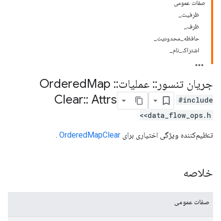
صفات عمومی
ظرفیت_
ظرف_
حافظه_محدودیت_
اشتراک_نام_
جریان تنسور
::
عملیات
::
Ordered
Map
Clear
::
Attrs
#include
<data_flow_ops.h>
تنظیم‌کننده ویژگی اختیاری برای
OrderedMapClear
.
خلاصه
صفات عمومی