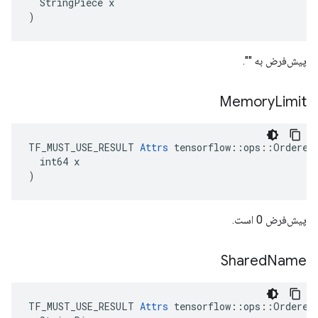
  StringPiece x

)
پیش‌فرض به "".
Memory
Limit
TF_MUST_USE_RESULT 
Attrs
 tensorflow::ops::OrderedM
  int64 x

)
پیش‌فرض 0 است.
Shared
Name
TF_MUST_USE_RESULT 
Attrs
 tensorflow::ops::OrderedM