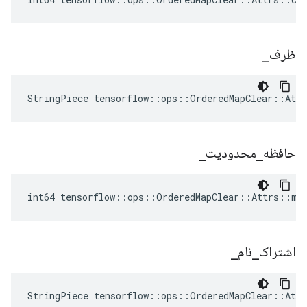
ظرف
_
StringPiece tensorflow::ops::OrderedMapClear::Att
حافظه
_
محدودیت
_
int64 tensorflow::ops::OrderedMapClear::Attrs::me
اشتراک
_
نام
_
StringPiece tensorflow::ops::OrderedMapClear::Att