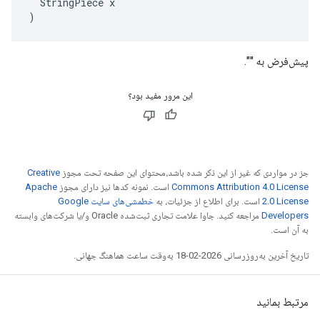
  StringPiece x

)
پیش‌فرض به "".
این مرور مفید بود؟
جز در مواردی که غیر از این ذکر شده باشد،‌محتوای این صفحه تحت مجوز
Creative
Commons Attribution 4.0 License
است. نمونه کدها نیز دارای مجوز
Apache
2.0 License
است. برای اطلاع از جزئیات، به
خطمشی‌های سایت Google
Developers‏
مراجعه کنید. جاوا علامت تجاری ثبت‌شده Oracle و/یا شرکت‌های وابسته
به آن است.
تاریخ آخرین به‌روزرسانی 2026-02-18 به‌وقت ساعت هماهنگ جهانی.
مرتبط بمانید