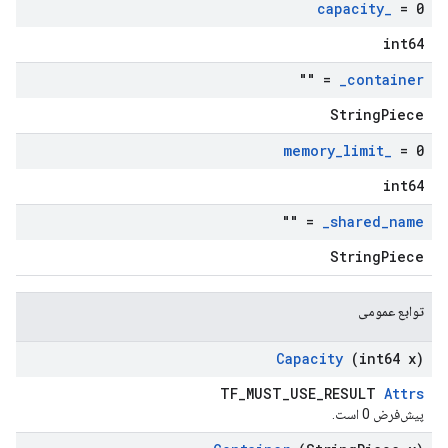
capacity
_
= 0
int64
= ""
_
container
StringPiece
memory
_
limit
_
= 0
int64
= ""
_
shared
_
name
StringPiece
توابع عمومی
Capacity
(int64 x)
TF_MUST_USE_RESULT
Attrs
پیش‌فرض 0 است.