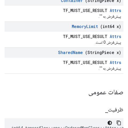
Container
(String
Piece x)
TF_MUST_USE_RESULT
Attrs
پیش‌فرض به "".
Memory
Limit
(int64 x)
TF_MUST_USE_RESULT
Attrs
پیش‌فرض 0 است.
Shared
Name
(String
Piece x)
TF_MUST_USE_RESULT
Attrs
پیش‌فرض به "".
صفات عمومی
ظرفیت
_
int64 tensorflow::ops::OrderedMapClear::Attrs::cap