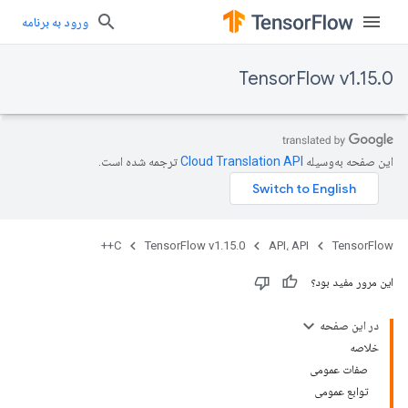
ورود به برنامه
TensorFlow v1.15.0
این صفحه به‌وسیله
ترجمه شده است.
C++
TensorFlow v1.15.0
API، API
TensorFlow
این مرور مفید بود؟
در این صفحه
خلاصه
صفات عمومی
توابع عمومی