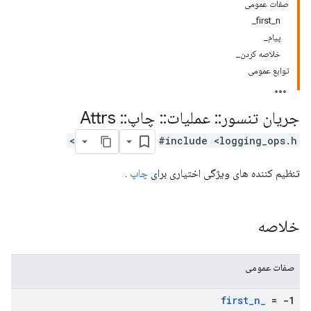
صفات عمومی
first_n_
پیام_
خلاصه کردن_
توابع عمومی
جریان تنسور
::
عملیات
::
چاپ
::
Attrs
#include <logging_ops.h>
تنظیم کننده های ویژگی اختیاری برای
چاپ
.
خلاصه
صفات عمومی
first
_
n
_
= -1