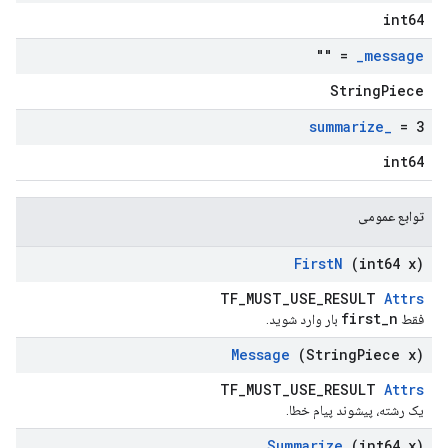
int64
= ""
_
message
StringPiece
summarize
_
= 3
int64
توابع عمومی
First
N
(int64 x)
TF_MUST_USE_RESULT
Attrs
first_n
فقط
بار وارد شوید.
Message
(String
Piece x)
TF_MUST_USE_RESULT
Attrs
یک رشته، پیشوند پیام خطا.
Summarize
(int64 x)