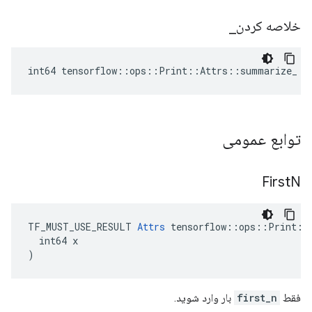
خلاصه کردن
_
int64 tensorflow::ops::Print::Attrs::summarize_ =
توابع عمومی
First
N
TF_MUST_USE_RESULT 
Attrs
 tensorflow::ops::Print::A
  int64 x

)
فقط
first_n
بار وارد شوید.