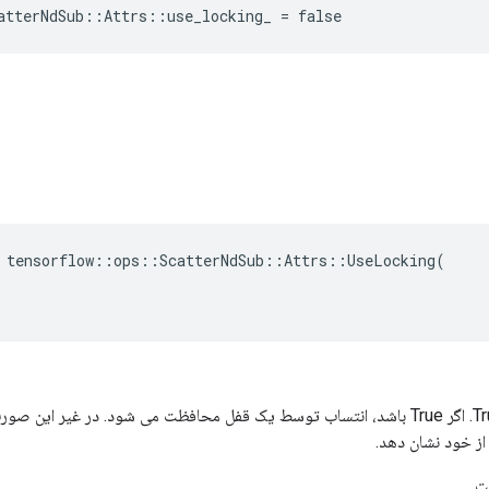
atterNdSub::Attrs::use_locking_ = false
 tensorflow::ops::ScatterNdSub::Attrs::UseLocking(

پیش فرض ها به True. اگر True باشد، انتساب توسط یک قفل محافظت می شود. در غیر
ز خود نشان دهد.
ت