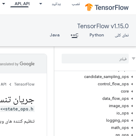
نصب
بدانید
API، API
TensorFlow v1.15.0
نمای کلی
Python
C++
Java
C++
array
_
ops
candidate
_
sampling
_
ops
control
_
flow
_
ops
 API
TensorFlow
core
جریان تنس
data
_
flow
_
ops
image
_
ops
<state_ops.h>
io
_
ops
تنظیم کننده های وی
logging
_
ops
math
_
ops
nn
_
ops