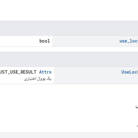
bool
use
_
loc
UST_USE_RESULT
Attrs
Use
Loc
یک بوول اختیاری
ی