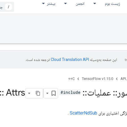
زیست بوم
انجمن
بیشتر
/
این صفحه به‌وسیله
ترجمه شده است.
C++
TensorFlow v1.15.0
API،
ور
::
عملیات
::
Scatter
Attrs
::
#include
ژگی اختیاری برای
ScatterNdSub
.