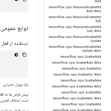
Add
tensorflow
::
ops
::
Resource
Scatter
Nd
Add
::
Attrs
tensorflow
::
ops
::
Resource
Scatter
Nd
Sub
توابع عمومی
tensorflow
::
ops
::
Resource
Scatter
Nd
Sub
::
Attrs
tensorflow
::
ops
::
Resource
Scatter
Nd
Update
استفاده از قفل
tensorflow
::
ops
::
Resource
Scatter
Nd
Update
::
Attrs
tensorflow
::
ops
::
Scatter
Add
tensorflow
::
ops
::
Scatter
Add
::
Attrs
tensorflow
::
ops
::
Scatter
Div
tensorflow
::
ops
::
Scatter
Div
::
Attrs
tensorflow
::
ops
::
Scatter
Max
یک بوول اختیاری
tensorflow
::
ops
::
Scatter
Max
::
Attrs
tensorflow
::
ops
::
Scatter
Min
tensorflow
::
ops
::
Scatter
Min
::
Attrs
است اختلاف کمتری ا
tensorflow
::
ops
::
Scatter
Mul
پیش فرض به نادرس
tensorflow
::
ops
::
Scatter
Mul
::
Attrs