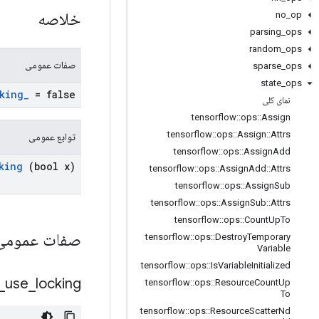
خلاصه
no
_
op
parsing
_
ops
random
_
ops
صفات عمومی
sparse
_
ops
state
_
ops
king
_
= false
نمای کلی
tensorflow
::
ops
::
Assign
tensorflow
::
ops
::
Assign
::
Attrs
توابع عمومی
tensorflow
::
ops
::
Assign
Add
king
(bool x)
tensorflow
::
ops
::
Assign
Add
::
Attrs
tensorflow
::
ops
::
Assign
Sub
tensorflow
::
ops
::
Assign
Sub
::
Attrs
tensorflow
::
ops
::
Count
Up
To
صفات عموم
tensorflow
::
ops
::
Destroy
Temporary
Variable
tensorflow
::
ops
::
Is
Variable
Initialized
_
use
_
locking
tensorflow
::
ops
::
Resource
Count
Up
To
tensorflow
::
ops
::
Resource
Scatter
Nd