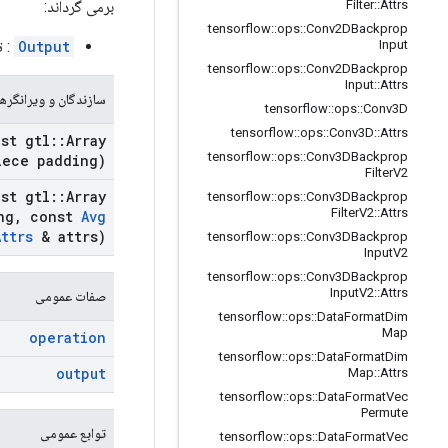
برمی گرداند:
Filter
::
Attrs
tensorflow
::
ops
::
Conv2DBackprop
Output
: 
Input
tensorflow
::
ops
::
Conv2DBackprop
Input
::
Attrs
سازندگان و ویرانگرها
tensorflow
::
ops
::
Conv3D
tensorflow
::
ops
::
Conv3D
::
Attrs
st gtl
::
Array
tensorflow
::
ops
::
Conv3DBackprop
iece padding)
Filter
V2
st gtl
::
Array
tensorflow
::
ops
::
Conv3DBackprop
Filter
V2
::
Attrs
ng
,
const
Avg
Attrs
& attrs)
tensorflow
::
ops
::
Conv3DBackprop
Input
V2
tensorflow
::
ops
::
Conv3DBackprop
Input
V2
::
Attrs
صفات عمومی
tensorflow
::
ops
::
Data
Format
Dim
Map
operation
tensorflow
::
ops
::
Data
Format
Dim
output
Map
::
Attrs
tensorflow
::
ops
::
Data
Format
Vec
Permute
توابع عمومی
tensorflow
::
ops
::
Data
Format
Vec