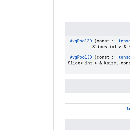
Avg
Pool3D
(const
::
tens
Slice< int > & 
Avg
Pool3D
(const
::
tens
Slice< int > & ksize
,
cons
t