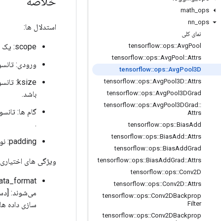
خلاصه
math
_
ops
nn
_
ops
استدلال ها:
نمای کلی
scope: یک شی
tensorflow
::
ops
::
Avg
Pool
tensorflow
::
ops
::
Avg
Pool
::
Attrs
ورودی: تانس
tensorflow
::
ops
::
Avg
Pool3D
ksize: تانسور 1 بعدی به طول 5. اندازه پنجره برای هر بعد تانسور ورودی. باید
tensorflow
::
ops
::
Avg
Pool3D
::
Attrs
باشد.
tensorflow
::
ops
::
Avg
Pool3DGrad
tensorflow
::
ops
::
Avg
Pool3DGrad
::
گام ها: تانسور 1 بعدی به طول 5. گام پنجره کشویی برا
Attrs
.
tensorflow
::
ops
::
Bias
Add
tensorflow
::
ops
::
Bias
Add
::
Attrs
padding: نوع الگوریتم padding مورد استفاده.
tensorflow
::
ops
::
Bias
Add
Grad
ویژگی های اختیاری 
tensorflow
::
ops
::
Bias
Add
Grad
::
Attrs
tensorflow
::
ops
::
Conv2D
tensorflow
::
ops
::
Conv2D
::
Attrs
tensorflow
::
ops
::
Conv2DBackprop
سازی داده ها
Filter
tensorflow
::
ops
::
Conv2DBackprop