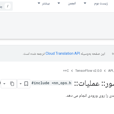
زیست بوم
انجمن
بیشتر
/
این صفحه به‌وسیله
ترجمه شده است.
C++
TensorFlow v2.0.0
API،
ور
::
عملیات
::
Avg
D
#include <nn_ops.h>
عدی را روی ورودی انجام می دهد.