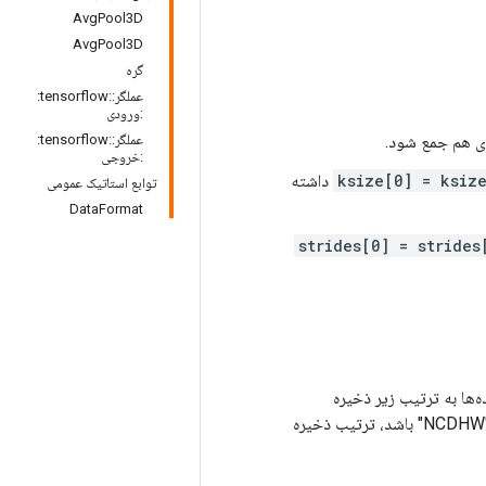
AvgPool3D
AvgPool3D
گره
عملگر::tensorflow:
:ورودی
ی هم جمع شود.
عملگر::tensorflow:
:خروجی
ksize[0] = ksiz
داشته
توابع استاتیک عمومی
DataFormat
strides[0] = strides
 داده داده های ورودی و خروجی. با فرمت پیش‌فرض «NDHWC»، داده‌ها به ترتیب زیر ذخیره
می‌شوند: [دسته‌ای، در عمق، در ارتفاع، در عرض، در کانال‌ها]. از طرف دیگر، قالب می تواند "NCDHW" باشد، ترتیب ذخیره