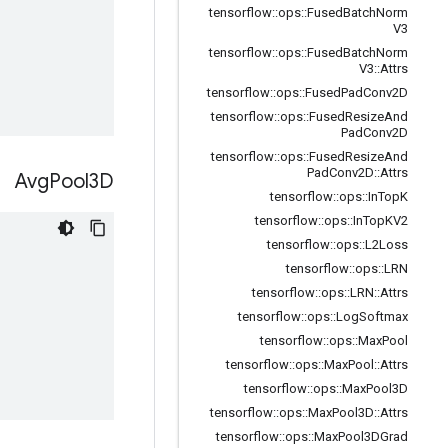
tensorflow
::
ops
::
Fused
Batch
Norm
V3
tensorflow
::
ops
::
Fused
Batch
Norm
V3
::
Attrs
tensorflow
::
ops
::
Fused
Pad
Conv2D
tensorflow
::
ops
::
Fused
Resize
And
Pad
Conv2D
tensorflow
::
ops
::
Fused
Resize
And
Pad
Conv2D
::
Attrs
Avg
Pool3D
tensorflow
::
ops
::
In
Top
K
tensorflow
::
ops
::
In
Top
KV2
tensorflow
::
ops
::
L2Loss
tensorflow
::
ops
::
LRN
tensorflow
::
ops
::
LRN
::
Attrs
tensorflow
::
ops
::
Log
Softmax
tensorflow
::
ops
::
Max
Pool
tensorflow
::
ops
::
Max
Pool
::
Attrs
tensorflow
::
ops
::
Max
Pool3D
tensorflow
::
ops
::
Max
Pool3D
::
Attrs
tensorflow
::
ops
::
Max
Pool3DGrad