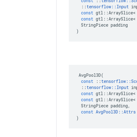
const
::
tensorflow
::
Sc
::
tensorflow
::
Input
in
const
gtl
::
ArraySlice
<
const
gtl
::
ArraySlice
<
StringPiece
padding
)
AvgPool3D
(
const
::
tensorflow
::
Sc
::
tensorflow
::
Input
in
const
gtl
::
ArraySlice
<
const
gtl
::
ArraySlice
<
StringPiece
padding
,
const
AvgPool3D
::
Attrs
)