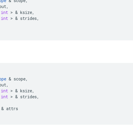
ope
&
scope
,
put
,
int
>
&
ksize
,
int
>
&
strides
,
ope
&
scope
,
put
,
int
>
&
ksize
,
int
>
&
strides
,
&
attrs