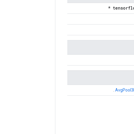
.
AvgPool3