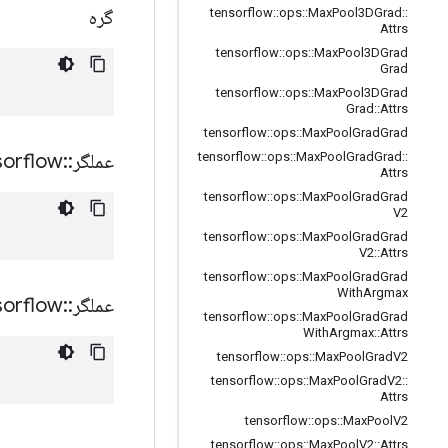
گره
tensorflow
::
ops
::
Max
Pool3DGrad
::
Attrs
tensorflow
::
ops
::
Max
Pool3DGrad
Grad
tensorflow
::
ops
::
Max
Pool3DGrad
Grad
::
Attrs
tensorflow
::
ops
::
Max
Pool
Grad
Grad
عملگر
::
sorflow
tensorflow
::
ops
::
Max
Pool
Grad
Grad
::
Attrs
tensorflow
::
ops
::
Max
Pool
Grad
Grad
V2
tensorflow
::
ops
::
Max
Pool
Grad
Grad
V2
::
Attrs
tensorflow
::
ops
::
Max
Pool
Grad
Grad
With
Argmax
عملگر
::
sorflow
tensorflow
::
ops
::
Max
Pool
Grad
Grad
With
Argmax
::
Attrs
tensorflow
::
ops
::
Max
Pool
Grad
V2
tensorflow
::
ops
::
Max
Pool
Grad
V2
::
Attrs
tensorflow
::
ops
::
Max
Pool
V2
tensorflow
::
ops
::
Max
Pool
V2
::
Attrs