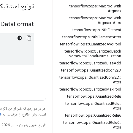
توابع استات
tensorflow
::
ops
::
Max
Pool
With
Argmax
tensorflow
::
ops
::
Max
Pool
With
Data
Format
Argmax
::
Attrs
tensorflow
::
ops
::
Nth
Element
tensorflow
::
ops
::
Nth
Element
::
Attrs
tensorflow
::
ops
::
Quantized
Avg
Pool
tensorflow
::
ops
::
Quantized
Batch
Norm
With
Global
Normalization
tensorflow
::
ops
::
Quantized
Bias
Add
tensorflow
::
ops
::
Quantized
Conv2D
tensorflow
::
ops
::
Quantized
Conv2D
::
Attrs
tensorflow
::
ops
::
Quantized
Max
Pool
tensorflow
::
ops
::
Quantized
Relu
tensorflow
::
ops
::
Quantized
Relu
::
جز در مواردی که غیر از این ذک
Attrs
است. برای اطلاع از جزئیات، به
خطم
tensorflow
::
ops
::
Quantized
Relu6
tensorflow
::
ops
::
Quantized
Relu6
::
تاریخ آخرین به‌روزرسانی 2026-02-18 به‌وقت ساعت هماهنگ جهانی.
Attrs