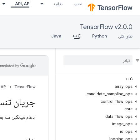
نصب
بدانید
API، API
TensorFlow v2.0.0
نمای کلی
Python
C++
Java
C++
array
_
ops
 API
TensorFlow
candidate
_
sampling
_
ops
جریان تنس
control
_
flow
_
ops
core
ادغام میانگین سه ب
data
_
flow
_
ops
image
_
ops
io
_
ops
logging
_
ops