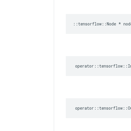
::
tensorflow
::
Node
*
nod
operator
::
tensorflow
::
I
operator
::
tensorflow
::
O