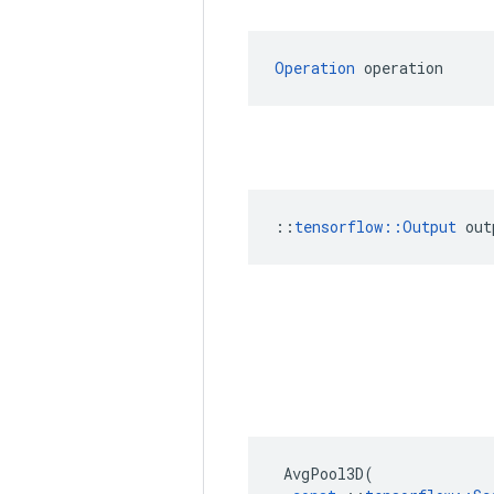
Operation
 operation
::
tensorflow::Output
 out
AvgPool3D
(