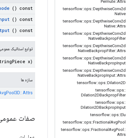
Permute
::
Attrs
node
() const
tensorflow
::
ops
::
Depthwise
Conv2d
Native
nput
() const
tensorflow
::
ops
::
Depthwise
Conv2d
Native
::
Attrs
tput
() const
tensorflow
::
ops
::
Depthwise
Conv2d
Native
Backprop
Filter
tensorflow
::
ops
::
Depthwise
Conv2d
توابع استاتیک عمومی
Native
Backprop
Filter
::
Attrs
tensorflow
::
ops
::
Depthwise
Conv2d
tring
Piece x)
Native
Backprop
Input
tensorflow
::
ops
::
Depthwise
Conv2d
Native
Backprop
Input
::
Attrs
سازه ها
tensorflow
::
ops
::
Dilation2D
tensorflow
::
ops
::
 AvgPool3D:: Attrs
Dilation2DBackprop
Filter
tensorflow
::
ops
::
Dilation2DBackprop
Input
tensorflow
::
ops
::
Elu
صفات عموم
tensorflow
::
ops
::
Fractional
Avg
Pool
tensorflow
::
ops
::
Fractional
Avg
Pool
::
Attrs
عملیات