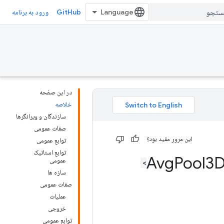
GitHub
ورود به برنامه
در این صفحه
خلاصه
سازندگان و ویرانگرها
صفات عمومی
این مرور مفید بود؟
توابع عمومی
توابع استاتیک
Pool3
عمومی
سازه ها
صفات عمومی
عملیات
خروجی
توابع عمومی