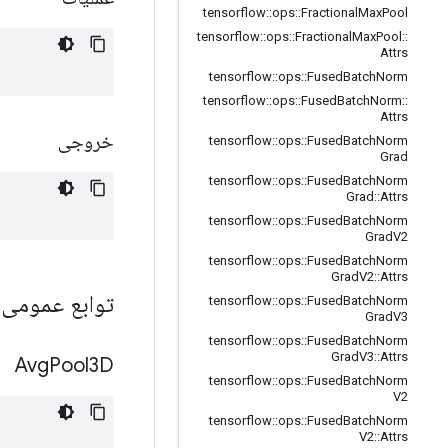
tensorflow
::
ops
::
Fractional
Max
Pool
tensorflow
::
ops
::
Fractional
Max
Pool
::
Attrs
tensorflow
::
ops
::
Fused
Batch
Norm
tensorflow
::
ops
::
Fused
Batch
Norm
::
Attrs
خروجی
tensorflow
::
ops
::
Fused
Batch
Norm
Grad
tensorflow
::
ops
::
Fused
Batch
Norm
Grad
::
Attrs
tensorflow
::
ops
::
Fused
Batch
Norm
Grad
V2
tensorflow
::
ops
::
Fused
Batch
Norm
Grad
V2
::
Attrs
توابع عمومی
tensorflow
::
ops
::
Fused
Batch
Norm
Grad
V3
tensorflow
::
ops
::
Fused
Batch
Norm
Grad
V3
::
Attrs
Avg
Pool3D
tensorflow
::
ops
::
Fused
Batch
Norm
V2
tensorflow
::
ops
::
Fused
Batch
Norm
V2
::
Attrs