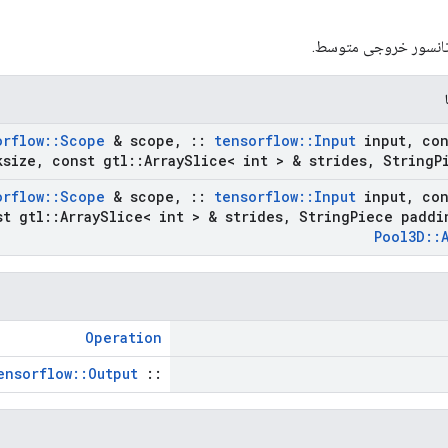
تانسور خروجی متوسط.
orflow
::
Scope
& scope
,
::
tensorflow
::
Input
input
,
con
ksize
,
const gtl
::
Array
Slice< int > & strides
,
String
P
orflow
::
Scope
& scope
,
::
tensorflow
::
Input
input
,
con
t gtl
::
Array
Slice< int > & strides
,
String
Piece paddi
Pool3D
::
Operation
ensorflow::Output
::