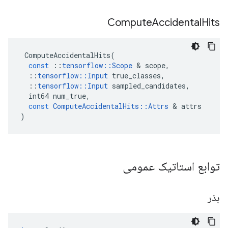
Compute
Accidental
Hits
ComputeAccidentalHits
(
const
::
tensorflow
::
Scope
&
scope
,
::
tensorflow
::
Input
true_classes
,
::
tensorflow
::
Input
sampled_candidates
,
int64
num_true
,
const
ComputeAccidentalHits
::
Attrs
&
attrs
)
توابع استاتیک عمومی
بذر