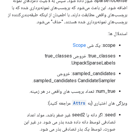
SparseToDense عبور داده شود، سپس به لاجیت نامزدهای نمونه
اضافه شود. این باعث می‌شود که برچسب‌های نمونه‌برداری شده که با
برچسب‌های واقعی مطابقت دارند، با اطمینان از اینکه طبقه‌بندی‌کننده از
برچسب‌های نمونه‌برداری شده هستند، "حذف" می‌شود.
استدلال ها:
scope: یک شی
Scope
true_classes: خروجی true_classes
UnpackSparseLabels.
sampled_candidates: خروجی
sampled_candidates CandidateSampler.
num_true: تعداد برچسب های واقعی در هر زمینه.
ویژگی های اختیاری (به
Attrs
مراجعه کنید):
seed: اگر دانه یا seed2 غیر صفر باشد، مولد اعداد
تصادفی توسط دانه داده شده بذر می شود. در غیر این
صورت، توسط یک بذر تصادفی بذر می شود.