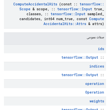
Compute
Accidental
Hits
(const
::
tensorflow
::
Scope
& scope
,
::
tensorflow
::
Input
true
_
classes
,
::
tensorflow
::
Input
sampled
_
candidates
,
int64 num
_
true
,
const
Compute
Accidental
Hits
::
Attrs
& attrs)
صفات عمومی
ids
tensorflow::Output
::
indices
tensorflow::Output
::
operation
Operation
weights
tensorflow::Output
::