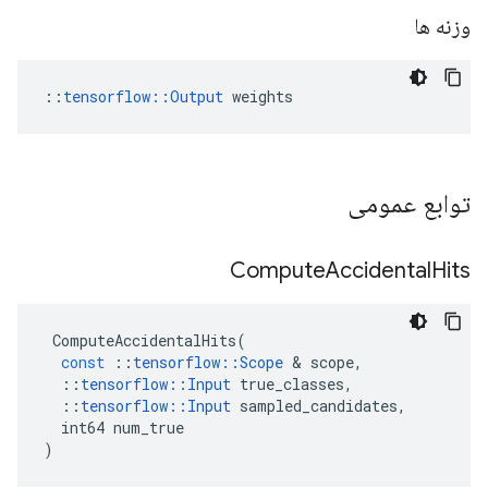
وزنه ها
::
tensorflow::Output
 weights
توابع عمومی
Compute
Accidental
Hits
ComputeAccidentalHits
(
const
::
tensorflow
::
Scope
&
scope
,
::
tensorflow
::
Input
true_classes
,
::
tensorflow
::
Input
sampled_candidates
,
int64
num_true
)