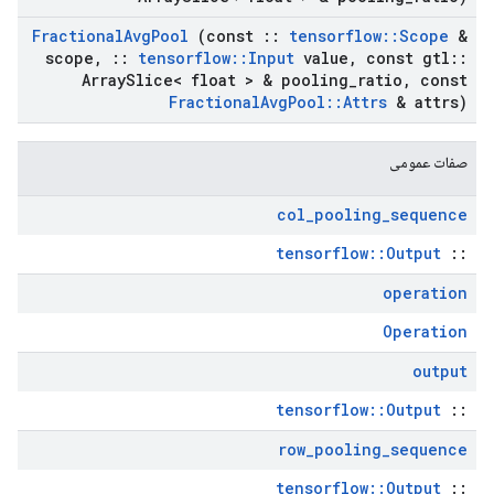
Fractional
Avg
Pool
(const
::
tensorflow
::
Scope
&
scope
,
::
tensorflow
::
Input
value
,
const gtl
::
Array
Slice< float > & pooling
_
ratio
,
const
Fractional
Avg
Pool
::
Attrs
& attrs)
صفات عمومی
col
_
pooling
_
sequence
tensorflow::Output
::
operation
Operation
output
tensorflow::Output
::
row
_
pooling
_
sequence
tensorflow::Output
::