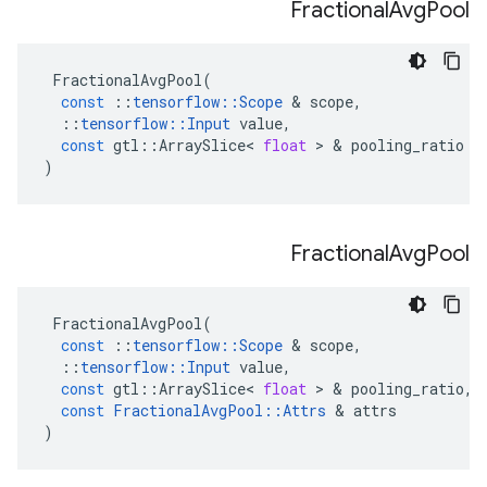
Fractional
Avg
Pool
FractionalAvgPool
(
const
::
tensorflow
::
Scope
&
scope
,
::
tensorflow
::
Input
value
,
const
gtl
::
ArraySlice
<
float
>
&
pooling_ratio
)
Fractional
Avg
Pool
FractionalAvgPool
(
const
::
tensorflow
::
Scope
&
scope
,
::
tensorflow
::
Input
value
,
const
gtl
::
ArraySlice
<
float
>
&
pooling_ratio
,
const
FractionalAvgPool
::
Attrs
&
attrs
)