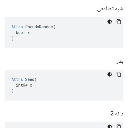
شبه تصادفی
Attrs
 PseudoRandom(

  bool x

)
بذر
Attrs
 Seed(

  int64 x

)
دانه 2