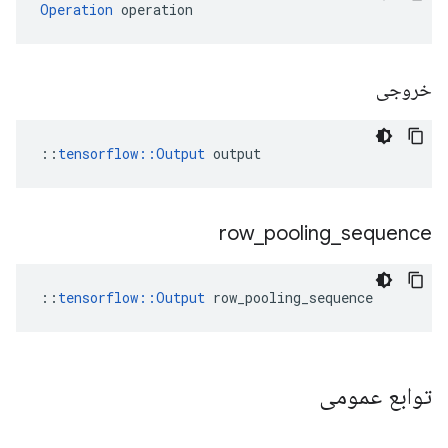
Operation
 operation
خروجی
::
tensorflow::Output
 output
row
_
pooling
_
sequence
::
tensorflow::Output
 row_pooling_sequence
توابع عمومی