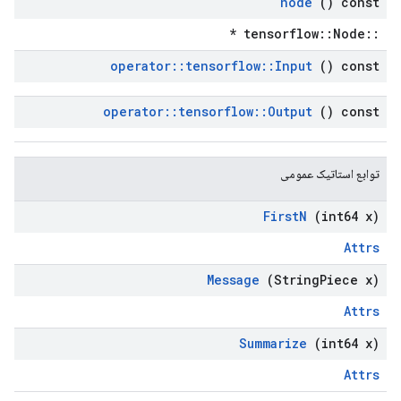
node
() const
::tensorflow::Node *
operator
::
tensorflow
::
Input
() const
operator
::
tensorflow
::
Output
() const
توابع استاتیک عمومی
First
N
(int64 x)
Attrs
Message
(String
Piece x)
Attrs
Summarize
(int64 x)
Attrs