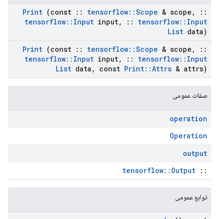
Print
(const
::
tensorflow
::
Scope
& scope
,
::
tensorflow
::
Input
input
,
::
tensorflow
::
Input
List
data)
Print
(const
::
tensorflow
::
Scope
& scope
,
::
tensorflow
::
Input
input
,
::
tensorflow
::
Input
List
data
,
const
Print
::
Attrs
& attrs)
صفات عمومی
operation
Operation
output
tensorflow::Output
::
توابع عمومی