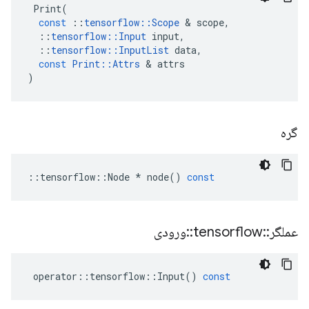
Print
(
const
::
tensorflow
::
Scope
&
scope
,
::
tensorflow
::
Input
input
,
::
tensorflow
::
InputList
data
,
const
Print
::
Attrs
&
attrs
)
گره
::
tensorflow
::
Node
*
node
()
const
عملگر
::
tensorflow
::
ورودی
operator
::
tensorflow
::
Input
()
const