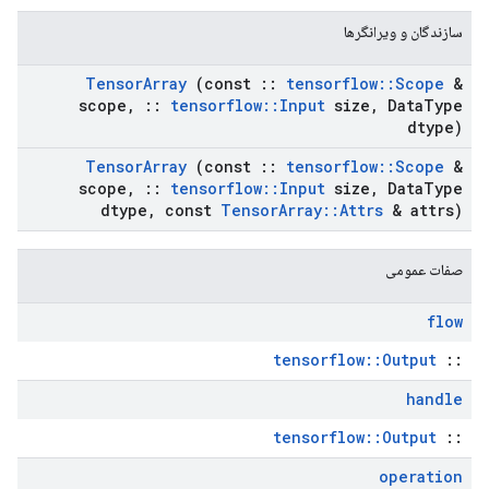
سازندگان و ویرانگرها
Tensor
Array
(const
::
tensorflow
::
Scope
&
scope
,
::
tensorflow
::
Input
size
,
Data
Type
dtype)
Tensor
Array
(const
::
tensorflow
::
Scope
&
scope
,
::
tensorflow
::
Input
size
,
Data
Type
dtype
,
const
Tensor
Array
::
Attrs
& attrs)
صفات عمومی
flow
tensorflow::Output
::
handle
tensorflow::Output
::
operation