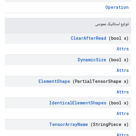
Operation
توابع استاتیک عمومی
Clear
After
Read
(bool x)
Attrs
Dynamic
Size
(bool x)
Attrs
Element
Shape
(Partial
Tensor
Shape x)
Attrs
Identical
Element
Shapes
(bool x)
Attrs
Tensor
Array
Name
(String
Piece x)
Attrs