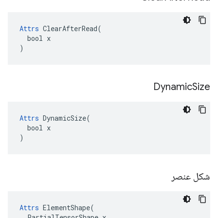
Attrs
 ClearAfterRead(

  bool x

)
Dynamic
Size
Attrs
 DynamicSize(

  bool x

)
شکل عنصر
Attrs
 ElementShape(

  PartialTensorShape x
