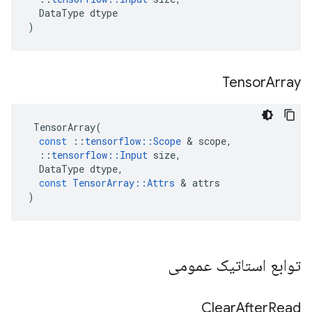
DataType
dtype
)
Tensor
Array
TensorArray
(
const
::
tensorflow
::
Scope
&
scope
,
::
tensorflow
::
Input
size
,
DataType
dtype
,
const
TensorArray
::
Attrs
&
attrs
)
توابع استاتیک عمومی
Clear
After
Read