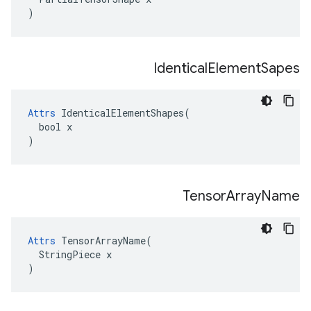
)
Identical
Element
Sapes
Attrs
 IdenticalElementShapes(

  bool x

)
Tensor
Array
Name
Attrs
 TensorArrayName(

  StringPiece x

)