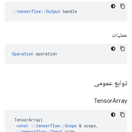
::
tensorflow::Output
 handle
عملیات
Operation
 operation
توابع عمومی
Tensor
Array
TensorArray
(
const
::
tensorflow
::
Scope
&
scope
,
::
tensorflow
::
Input
size
,