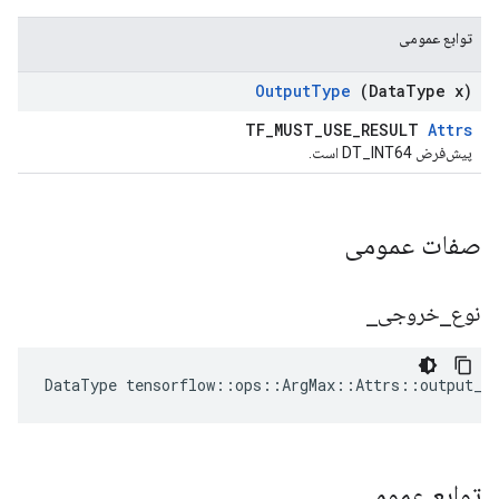
توابع عمومی
Output
Type
(Data
Type x)
TF_MUST_USE_RESULT
Attrs
پیش‌فرض DT_INT64 است.
صفات عمومی
نوع
_
خروجی
_
DataType
tensorflow
::
ops
::
ArgMax
::
Attrs
::
output_t
توابع عمومی