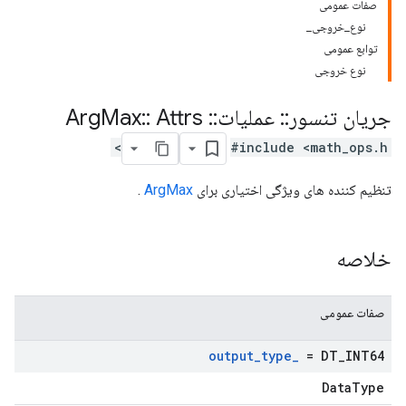
صفات عمومی
نوع_خروجی_
توابع عمومی
نوع خروجی
جریان تنسور
::
عملیات
::
Arg
Attrs
::
Max
#include <math_ops.h>
تنظیم کننده های ویژگی اختیاری برای
ArgMax
.
خلاصه
صفات عمومی
output
_
type
_
= DT
_
INT64
DataType