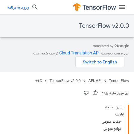
ورود به برنامه
TensorFlow v2.0.0
این صفحه به‌وسیله
ترجمه شده است.
C++
TensorFlow v2.0.0
API، API
TensorFlow
این مرور مفید بود؟
در این صفحه
خلاصه
صفات عمومی
توابع عمومی