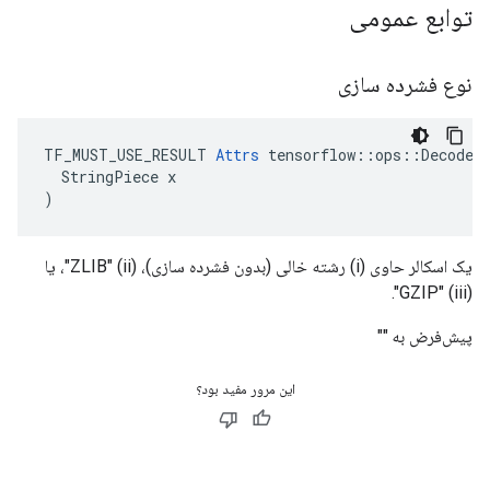
توابع عمومی
نوع فشرده سازی
TF_MUST_USE_RESULT 
Attrs
 tensorflow::ops::DecodeCo
  StringPiece x

)
یک اسکالر حاوی (i) رشته خالی (بدون فشرده سازی)، (ii) "ZLIB"، یا
(iii) "GZIP".
پیش‌فرض به ""
این مرور مفید بود؟