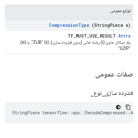
توابع عمومی
Compression
Type
(String
Piece x)
TF_MUST_USE_RESULT
Attrs
یک اسکالر حاوی (i) رشته خالی (بدون فشرده سازی)، (ii) "ZLIB"، یا (iii)
"GZIP".
صفات عمومی
فشرده سازی
_
نوع
_
StringPiece
tensorflow
::
ops
::
DecodeCompressed
::
Att