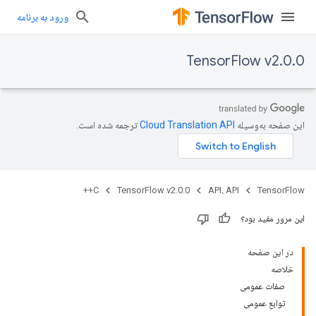
ورود به برنامه
TensorFlow v2.0.0
این صفحه به‌وسیله
ترجمه شده است.
C++
TensorFlow v2.0.0
API، API
TensorFlow
این مرور مفید بود؟
در این صفحه
خلاصه
صفات عمومی
توابع عمومی