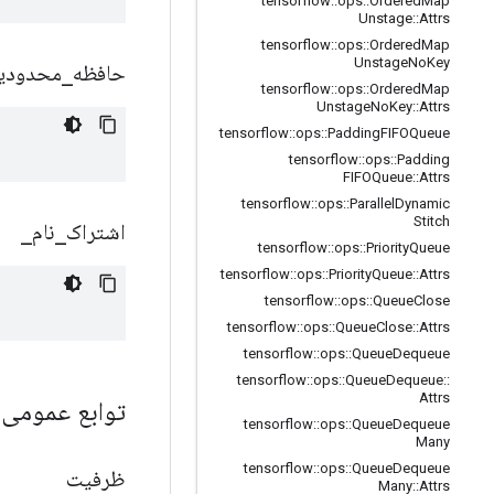
tensorflow
::
ops
::
Ordered
Map
Unstage
::
Attrs
tensorflow
::
ops
::
Ordered
Map
Unstage
No
Key
حافظه
_
محدودی
tensorflow
::
ops
::
Ordered
Map
Unstage
No
Key
::
Attrs
tensorflow
::
ops
::
Padding
FIFOQueue
tensorflow
::
ops
::
Padding
FIFOQueue
::
Attrs
tensorflow
::
ops
::
Parallel
Dynamic
Stitch
اشتراک
_
نام
_
tensorflow
::
ops
::
Priority
Queue
tensorflow
::
ops
::
Priority
Queue
::
Attrs
tensorflow
::
ops
::
Queue
Close
tensorflow
::
ops
::
Queue
Close
::
Attrs
tensorflow
::
ops
::
Queue
Dequeue
tensorflow
::
ops
::
Queue
Dequeue
::
Attrs
توابع عمومی
tensorflow
::
ops
::
Queue
Dequeue
Many
tensorflow
::
ops
::
Queue
Dequeue
ظرفیت
Many
::
Attrs