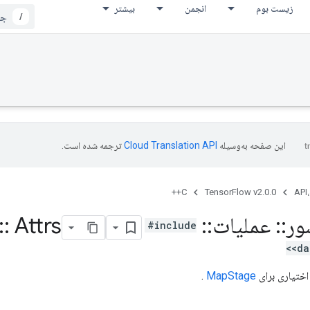
زیست بوم
انجمن
بیشتر
/
این صفحه به‌وسیله
ترجمه شده است.
C++
TensorFlow v2.0.0
API،
ور
::
عملیات
::
Map
Attrs
::
#include
<da
اختیاری برای
MapStage
.