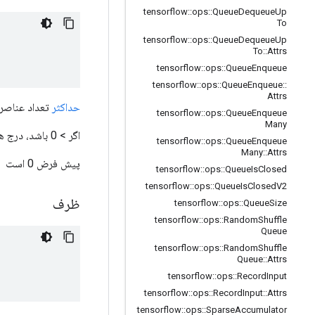
tensorflow
::
ops
::
Queue
Dequeue
Up
To
tensorflow
::
ops
::
Queue
Dequeue
Up
To
::
Attrs
tensorflow
::
ops
::
Queue
Enqueue
tensorflow
::
ops
::
Queue
Enqueue
::
Attrs
حداکثر
تعداد عناصر 
tensorflow
::
ops
::
Queue
Enqueue
Many
اگر > 0 باشد، درج های روی ظرف با رسیدن به ظرفیت مسدود می شوند.
tensorflow
::
ops
::
Queue
Enqueue
Many
::
Attrs
پیش فرض 0 است
tensorflow
::
ops
::
Queue
Is
Closed
tensorflow
::
ops
::
Queue
Is
Closed
V2
ظرف
tensorflow
::
ops
::
Queue
Size
tensorflow
::
ops
::
Random
Shuffle
Queue
tensorflow
::
ops
::
Random
Shuffle
Queue
::
Attrs
tensorflow
::
ops
::
Record
Input
tensorflow
::
ops
::
Record
Input
::
Attrs
tensorflow
::
ops
::
Sparse
Accumulator