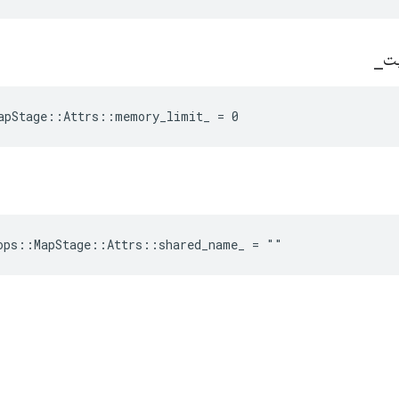
ت
_
apStage::Attrs::memory_limit_ = 0
ops::MapStage::Attrs::shared_name_ = ""