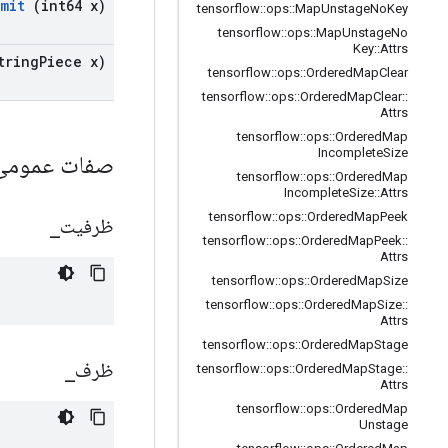
imit
(int64 x)
tensorflow
::
ops
::
Map
Unstage
No
Key
tensorflow
::
ops
::
Map
Unstage
No
Key
::
Attrs
tring
Piece x)
tensorflow
::
ops
::
Ordered
Map
Clear
tensorflow
::
ops
::
Ordered
Map
Clear
::
Attrs
tensorflow
::
ops
::
Ordered
Map
Incomplete
Size
صفات عموم
tensorflow
::
ops
::
Ordered
Map
Incomplete
Size
::
Attrs
tensorflow
::
ops
::
Ordered
Map
Peek
ظرفیت
_
tensorflow
::
ops
::
Ordered
Map
Peek
::
Attrs
tensorflow
::
ops
::
Ordered
Map
Size
tensorflow
::
ops
::
Ordered
Map
Size
::
Attrs
tensorflow
::
ops
::
Ordered
Map
Stage
ظرف
_
tensorflow
::
ops
::
Ordered
Map
Stage
::
Attrs
tensorflow
::
ops
::
Ordered
Map
Unstage