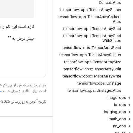
Concat
::
Attrs
tensorflow
::
ops
::
Tensor
Array
Gather
tensorflow
::
ops
::
Tensor
Array
Gather
::
Attrs
لازم است این نام را ب
tensorflow
::
ops
::
Tensor
Array
Grad
tensorflow
::
ops
::
Tensor
Array
Grad
پیش‌فرض به ""
With
Shape
tensorflow
::
ops
::
Tensor
Array
Read
tensorflow
::
ops
::
Tensor
Array
Scatter
tensorflow
::
ops
::
Tensor
Array
Size
tensorflow
::
ops
::
Tensor
Array
Split
tensorflow
::
ops
::
Tensor
Array
Write
tensorflow
::
ops
::
Unstage
جز در مواردی که غیر از این ذک
tensorflow
::
ops
::
Unstage
::
Attrs
است. برای اطلاع از جزئیات، به
خطم
image
_
ops
تاریخ آخرین به‌روزرسانی 2026-02-18 به‌وقت ساعت هماهنگ جهانی.
io
_
ops
logging
_
ops
math
_
ops
nn
_
ops
مرتبط بمانید