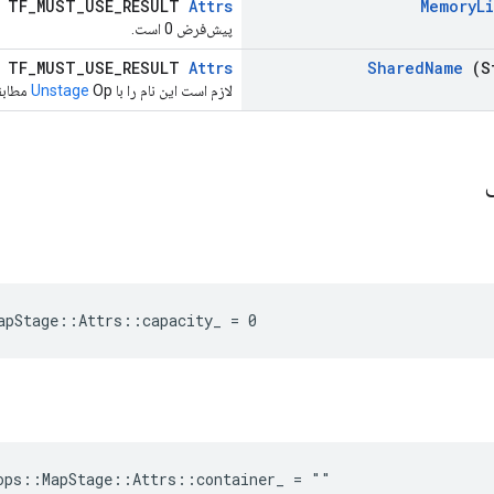
TF_MUST_USE_RESULT
Attrs
Memory
L
پیش‌فرض 0 است.
TF_MUST_USE_RESULT
Attrs
Shared
Name
(S
لازم است این نام را با
Op مطابقت دهید.
Unstage
ی
apStage::Attrs::capacity_ = 0
ops::MapStage::Attrs::container_ = ""