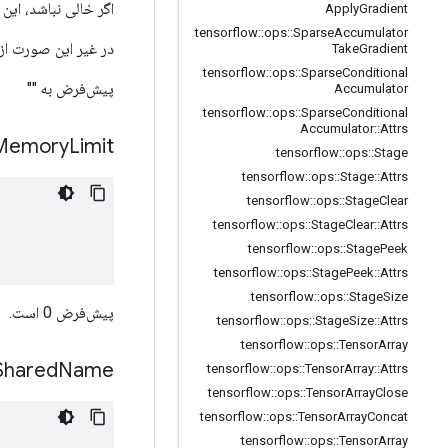
اگر خالی نباشد، این
Apply
Gradient
tensorflow
::
ops
::
Sparse
Accumulator
در غیر این صورت از
Take
Gradient
tensorflow
::
ops
::
Sparse
Conditional
پیش‌فرض به ""
Accumulator
tensorflow
::
ops
::
Sparse
Conditional
Accumulator
::
Attrs
Memory
Limit
tensorflow
::
ops
::
Stage
tensorflow
::
ops
::
Stage
::
Attrs
tensorflow
::
ops
::
Stage
Clear
tensorflow
::
ops
::
Stage
Clear
::
Attrs
tensorflow
::
ops
::
Stage
Peek
tensorflow
::
ops
::
Stage
Peek
::
Attrs
tensorflow
::
ops
::
Stage
Size
پیش‌فرض 0 است.
tensorflow
::
ops
::
Stage
Size
::
Attrs
tensorflow
::
ops
::
Tensor
Array
Shared
Name
tensorflow
::
ops
::
Tensor
Array
::
Attrs
tensorflow
::
ops
::
Tensor
Array
Close
tensorflow
::
ops
::
Tensor
Array
Concat
tensorflow
::
ops
::
Tensor
Array