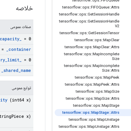
tensorflow
::
ops
::
FIFOQueue
خلاصه
tensorflow
::
ops
::
FIFOQueue
::
Attrs
tensorflow
::
ops
::
Get
Session
Handle
tensorflow
::
ops
::
Get
Session
Handle
V2
صفات عمومی
tensorflow
::
ops
::
Get
Session
Tensor
capacity
_
= 0
tensorflow
::
ops
::
Map
Clear
tensorflow
::
ops
::
Map
Clear
::
Attrs
 ""
_
container
tensorflow
::
ops
::
Map
Incomplete
Size
ry
_
limit
_
= 0
tensorflow
::
ops
::
Map
Incomplete
"
_
shared
_
name
Size
::
Attrs
tensorflow
::
ops
::
Map
Peek
tensorflow
::
ops
::
Map
Peek
::
Attrs
توابع عمومی
tensorflow
::
ops
::
Map
Size
tensorflow
::
ops
::
Map
Size
::
Attrs
ity
(int64 x)
tensorflow
::
ops
::
Map
Stage
tensorflow
::
ops
::
Map
Stage
::
Attrs
tring
Piece x)
tensorflow
::
ops
::
Map
Unstage
tensorflow
::
ops
::
Map
Unstage
::
Attrs