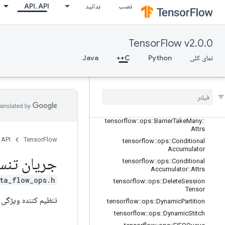
adient
نصب
بدانید
API، API
tensorflow::ops::Barrier
tensorflow::ops::Barrier::Attrs
tensorflow::ops::BarrierClose
TensorFlow v2.0.0
tensorflow::ops::BarrierClose::Attrs
نمای کلی
Python
C++
Java
tensorflow
::
ops
::
Barrier
Incomplete
Size
tensorflow
::
ops
::
Barrier
Insert
Many
tensorflow
::
ops
::
Barrier
Ready
Size
tensorflow
::
ops
::
Barrier
Take
Many
tensorflow
::
ops
::
Barrier
Take
Many
::
Attrs
 API
TensorFlow
tensorflow
::
ops
::
Conditional
Accumulator
جریان تنس
tensorflow
::
ops
::
Conditional
Accumulator
::
Attrs
ta_flow_ops.h>
tensorflow
::
ops
::
Delete
Session
Tensor
تنظیم کننده ویژگی 
tensorflow
::
ops
::
Dynamic
Partition
tensorflow
::
ops
::
Dynamic
Stitch