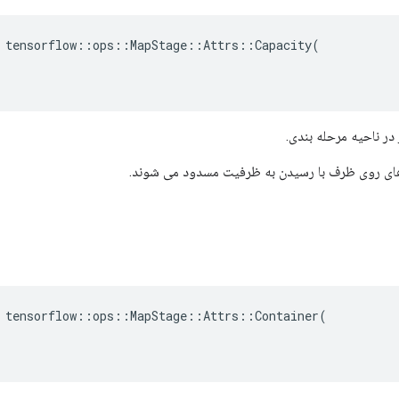
 tensorflow::ops::MapStage::Attrs::Capacity(

در ناحیه مرحله بندی.
 tensorflow::ops::MapStage::Attrs::Container(
