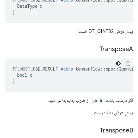
  DataType x

)
پیش‌فرض DT_QINT32 است.
Transpose
A
TF_MUST_USE_RESULT 
Attrs
 tensorflow::ops::Quantize
  bool x

)
اگر درست باشد،
a
قبل از ضرب جابه‌جا می‌شود.
پیش فرض به نادرست
Transpose
B