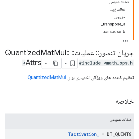
صفات عمومی
فعالسازی_
خروجی_
transpose_a_
transpose_b_
جریان تنسور
::
عملیات
::
Quantized
::
Mul
Mat
Attrs
#include <math_ops.h>
تنظیم کننده های ویژگی اختیاری برای
QuantizedMatMul
.
خلاصه
صفات عمومی
Tactivation
_
= DT
_
QUINT8