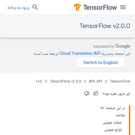
ورود به برنامه
TensorFlow v2.0.0
این صفحه به‌وسیله
ترجمه شده است.
C++
TensorFlow v2.0.0
API، API
TensorFlow
این مرور مفید بود؟
در این صفحه
خلاصه
صفات عمومی
توابع عمومی