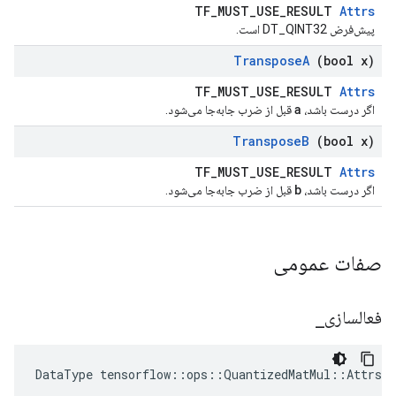
TF_MUST_USE_RESULT
Attrs
پیش‌فرض DT_QINT32 است.
Transpose
A
(bool x)
TF_MUST_USE_RESULT
Attrs
a
اگر درست باشد،
قبل از ضرب جابه‌جا می‌شود.
Transpose
B
(bool x)
TF_MUST_USE_RESULT
Attrs
b
اگر درست باشد،
قبل از ضرب جابه‌جا می‌شود.
صفات عمومی
فعالسازی
_
DataType tensorflow::ops::QuantizedMatMul::Attrs: