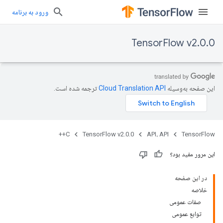
ورود به برنامه
TensorFlow v2.0.0
این صفحه به‌وسیله
ترجمه شده است.
C++
TensorFlow v2.0.0
API، API
TensorFlow
این مرور مفید بود؟
در این صفحه
خلاصه
صفات عمومی
توابع عمومی