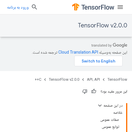
ورود به برنامه
TensorFlow v2.0.0
این صفحه به‌وسیله
ترجمه شده است.
C++
TensorFlow v2.0.0
API، API
TensorFlow
این مرور مفید بود؟
در این صفحه
خلاصه
صفات عمومی
توابع عمومی