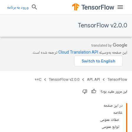
ورود به برنامه
TensorFlow v2.0.0
این صفحه به‌وسیله
ترجمه شده است.
C++
TensorFlow v2.0.0
API، API
TensorFlow
این مرور مفید بود؟
در این صفحه
خلاصه
صفات عمومی
توابع عمومی