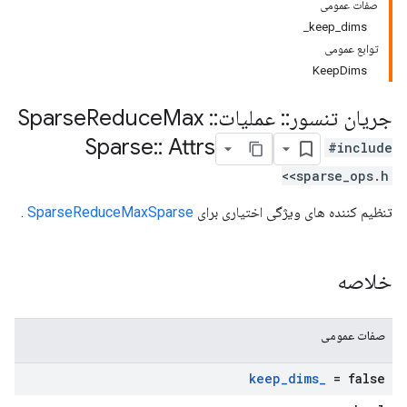
صفات عمومی
keep_dims_
توابع عمومی
KeepDims
جریان تنسور
::
عملیات
::
Sparse
Max
Reduce
Sparse
::
Attrs
#include
<sparse_ops.h>
تنظیم کننده های ویژگی اختیاری برای
SparseReduceMaxSparse
.
خلاصه
صفات عمومی
keep
_
dims
_
= false