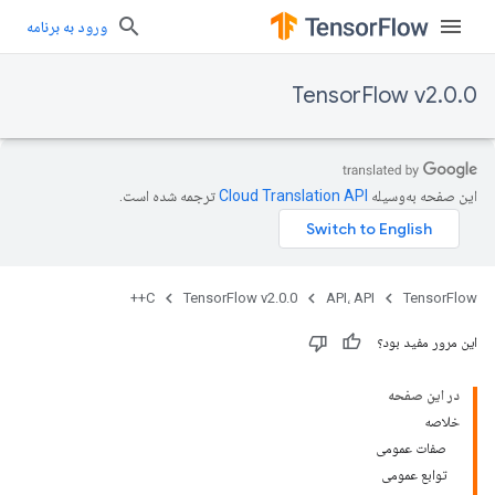
ورود به برنامه
TensorFlow v2.0.0
این صفحه به‌وسیله
ترجمه شده است.
C++
TensorFlow v2.0.0
API، API
TensorFlow
این مرور مفید بود؟
در این صفحه
خلاصه
صفات عمومی
توابع عمومی