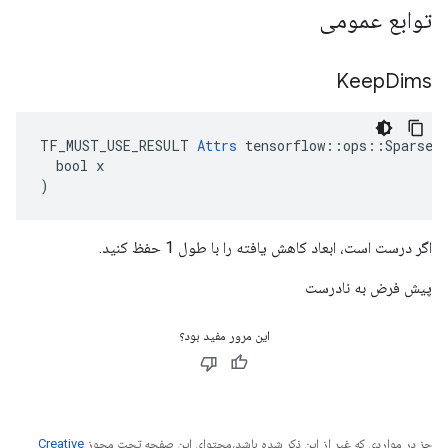
توابع عمومی
Keep
Dims
TF_MUST_USE_RESULT 
Attrs
 tensorflow::ops::SparseRe
  bool x

)
اگر درست است، ابعاد کاهش یافته را با طول 1 حفظ کنید.
پیش فرض به نادرست
این مرور مفید بود؟
جز در مواردی که غیر از این ذکر شده باشد،‌محتوای این صفحه تحت مجوز
Creative