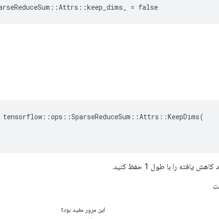
arseReduceSum::Attrs::keep_dims_ = false
 tensorflow::ops::SparseReduceSum::Attrs::KeepDims(

ش یافته را با طول 1 حفظ کنید.
ت
این مرور مفید بود؟