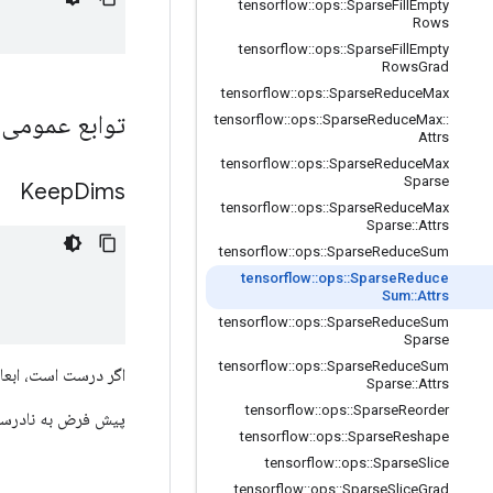
tensorflow
::
ops
::
Sparse
Fill
Empty
Rows
tensorflow
::
ops
::
Sparse
Fill
Empty
Rows
Grad
tensorflow
::
ops
::
Sparse
Reduce
Max
توابع عمومی
tensorflow
::
ops
::
Sparse
Reduce
Max
::
Attrs
tensorflow
::
ops
::
Sparse
Reduce
Max
Sparse
Keep
Dims
tensorflow
::
ops
::
Sparse
Reduce
Max
Sparse
::
Attrs
tensorflow
::
ops
::
Sparse
Reduce
Sum
tensorflow
::
ops
::
Sparse
Reduce
Sum
::
Attrs
tensorflow
::
ops
::
Sparse
Reduce
Sum
Sparse
tensorflow
::
ops
::
Sparse
Reduce
Sum
اگر درست است، ابعاد کاه
Sparse
::
Attrs
tensorflow
::
ops
::
Sparse
Reorder
پیش فرض به نادرس
tensorflow
::
ops
::
Sparse
Reshape
tensorflow
::
ops
::
Sparse
Slice
tensorflow
::
ops
::
Sparse
Slice
Grad