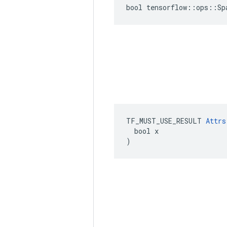
bool tensorflow::ops::Sp
TF_MUST_USE_RESULT 
Attrs
  bool x

)