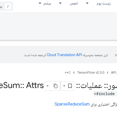
زیست بوم
انجمن
بیشتر
/
این صفحه به‌وسیله
ترجمه شده است.
C++
TensorFlow v2.0.0
API،
ور
::
عملیات
::
Sparse
Attrs
::
Sum
e
#include 
ژگی اختیاری برای
SparseReduceSum
.