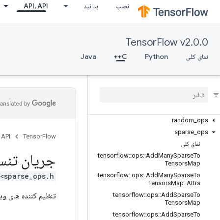
control_flow_ops
نصب
بدانید
API، API
core
data_flow_ops
image_ops
TensorFlow v2.0.0
io_ops
نمای کلی
Python
C++
Java
logging_ops
math
_
ops
nn
_
ops
no
_
op
parsing
_
ops
random
_
ops
sparse
_
ops
 API
TensorFlow
نمای کلی
جریان تنس
tensorflow
::
ops
::
Add
Many
Sparse
To
Tensors
Map
<sparse_ops.h>
tensorflow
::
ops
::
Add
Many
Sparse
To
Tensors
Map
::
Attrs
تنظیم کننده های وی
tensorflow
::
ops
::
Add
Sparse
To
Tensors
Map
tensorflow
::
ops
::
Add
Sparse
To