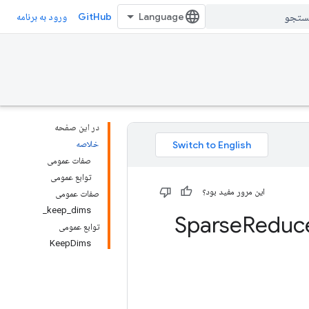
GitHub
ورود به برنامه
در این صفحه
خلاصه
صفات عمومی
توابع عمومی
این مرور مفید بود؟
صفات عمومی
keep_dims_
Reduc
توابع عمومی
KeepDims