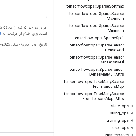
tensorflow
::
ops
::
Sparse
Softmax
tensorflow
::
ops
::
Sparse
Sparse
Maximum
tensorflow
::
ops
::
Sparse
Sparse
جز در مواردی که غیر از این ذک
Minimum
است. برای اطلاع از جزئیات، به
خطم
tensorflow
::
ops
::
Sparse
Split
تاریخ آخرین به‌روزرسانی 2026-02-18 به‌وقت ساعت هماهنگ جهانی.
tensorflow
::
ops
::
Sparse
Tensor
Dense
Add
tensorflow
::
ops
::
Sparse
Tensor
Dense
Mat
Mul
tensorflow
::
ops
::
Sparse
Tensor
مرتبط بمانید
Dense
Mat
Mul
::
Attrs
وبلاگ
tensorflow
::
ops
::
Take
Many
Sparse
From
Tensors
Map
تالار گفتمان
tensorflow
::
ops
::
Take
Many
Sparse
From
Tensors
Map
::
Attrs
GitHub
state
_
ops
Twitter
string
_
ops
YouTube
training
_
ops
user
_
ops
Namespaces