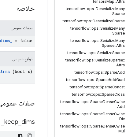
Tensors
Map
::
Attrs
خلاصه
tensorflow
::
ops
::
Deserialize
Many
Sparse
tensorflow
::
ops
::
Deserialize
Sparse
صفات عمومی
tensorflow
::
ops
::
Serialize
Many
Sparse
dims
_
= false
tensorflow
::
ops
::
Serialize
Many
Sparse
::
Attrs
tensorflow
::
ops
::
Serialize
Sparse
توابع عمومی
tensorflow
::
ops
::
Serialize
Sparse
::
Attrs
Dims
(bool x)
tensorflow
::
ops
::
Sparse
Add
tensorflow
::
ops
::
Sparse
Add
Grad
tensorflow
::
ops
::
Sparse
Concat
tensorflow
::
ops
::
Sparse
Cross
صفات عموم
tensorflow
::
ops
::
Sparse
Dense
Cwise
Add
tensorflow
::
ops
::
Sparse
Dense
Cwise
Div
_
keep
_
dims
tensorflow
::
ops
::
Sparse
Dense
Cwise
Mul