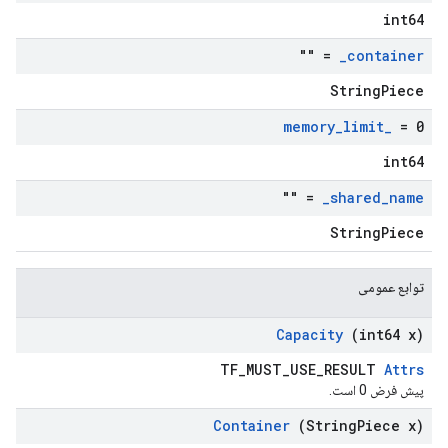
int64
= ""
_
container
StringPiece
memory
_
limit
_
= 0
int64
= ""
_
shared
_
name
StringPiece
توابع عمومی
Capacity
(int64 x)
TF_MUST_USE_RESULT
Attrs
پیش فرض 0 است.
Container
(String
Piece x)