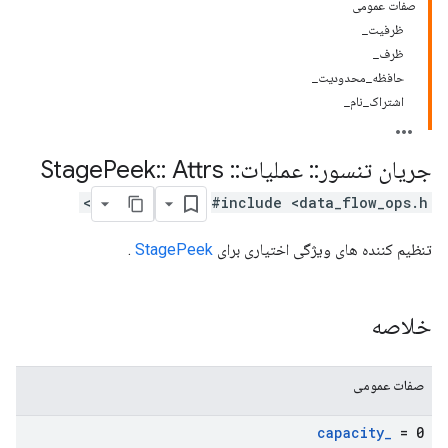
صفات عمومی
ظرفیت_
ظرف_
حافظه_محدودیت_
اشتراک_نام_
جریان تنسور
::
عملیات
::
Stage
Attrs
::
Peek
#include <data_flow_ops.h>
تنظیم کننده های ویژگی اختیاری برای
StagePeek
.
خلاصه
صفات عمومی
capacity
_
= 0