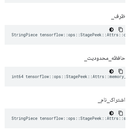
ظرف
_
StringPiece tensorflow::ops::StagePeek::Attrs::co
حافظه
_
محدودیت
_
int64 tensorflow::ops::StagePeek::Attrs::memory_l
اشتراک
_
نام
_
StringPiece tensorflow::ops::StagePeek::Attrs::sh