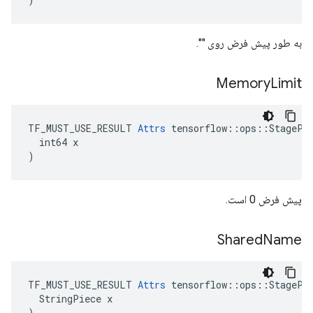
به طور پیش فرض روی "".
Memory
Limit
TF_MUST_USE_RESULT 
Attrs
 tensorflow::ops::StagePee
  int64 x

)
پیش فرض 0 است.
Shared
Name
TF_MUST_USE_RESULT 
Attrs
 tensorflow::ops::StagePee
  StringPiece x

)