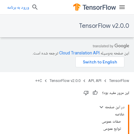
ورود به برنامه
TensorFlow v2.0.0
این صفحه به‌وسیله
ترجمه شده است.
C++
TensorFlow v2.0.0
API، API
TensorFlow
این مرور مفید بود؟
در این صفحه
خلاصه
صفات عمومی
توابع عمومی