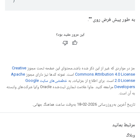
به طور پیش فرض روی "".
این مرور مفید بود؟
جز در مواردی که غیر از این ذکر شده باشد،‌محتوای این صفحه تحت مجوز
Creative
Commons Attribution 4.0 License
است. نمونه کدها نیز دارای مجوز
Apache
2.0 License
است. برای اطلاع از جزئیات، به
خطمشی‌های سایت Google
Developers‏
مراجعه کنید. جاوا علامت تجاری ثبت‌شده Oracle و/یا شرکت‌های وابسته
به آن است.
تاریخ آخرین به‌روزرسانی 2026-02-18 به‌وقت ساعت هماهنگ جهانی.
مرتبط بمانید
وبلاگ