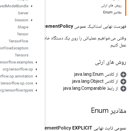
Saved
Model
Bundle
Server
Session
EagerSession.DevicePlac
Shape
Tensor
 اجرا کنیم، اما برخی از تانسورهای ورودی روی آن دستگاه نیستند، چگونه
Tensor
Flow
Tensor
Flow
Exception
Tensors
org
.
tensorflow
.
examples
org
.
tensorflow
.
op
org
.
tensorflow
.
op
.
annotation
org
.
tensorflow
.
op
.
core
org
.
tensorflow
.
types
Session
.
Device
Plac