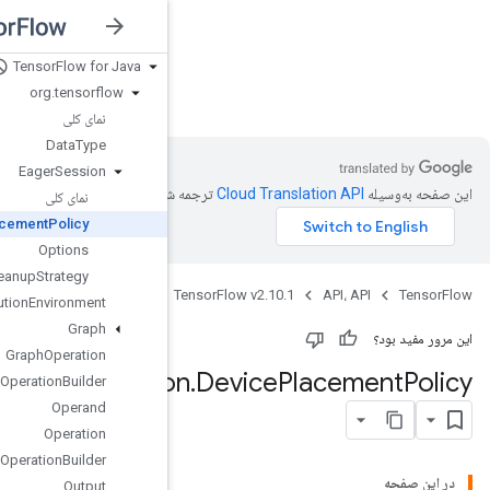
Tensor
Flow for Java
nsorFlow v2.10.1
org
.
tensorflow
نمای کلی
Data
Type
Eager
Session
شده است.
نمای کلی
Device
Placement
Policy
Options
Resource
Cleanup
Strategy
Java
Execution
Environment
Graph
Graph
Operation
Eager
Sessi
Graph
Operation
Builder
Operand
Operation
Operation
Builder
Output