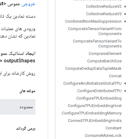
خروجی
عمومی <Object>
ut
Collective
Reduce
V2
Collective
Reduce
V3
دسته نمادین یک تانس
Combined
Non
Max
Suppression
Composite
Tensor
Variant
From
Components
نمادین که نشان دهن
Composite
Tensor
Variant
To
Components
ایجاد
استاتیک عمو
Compress
Element
> output
Shapes)
Compute
Batch
Size
Compute
Dedup
Data
Tuple
Mask
روش کارخانه برای ایجاد کلاسی که ی
Concat
Configure
And
Initialize
Global
TPU
مولفه های
Configure
Distributed
TPU
Configure
TPUEmbedding
Configure
TPUEmbedding
Host
محدوده
Configure
TPUEmbedding
Memory
Connect
TPUEmbedding
Hosts
برمی گرداند
Constant
Consume
Mutex
Lock