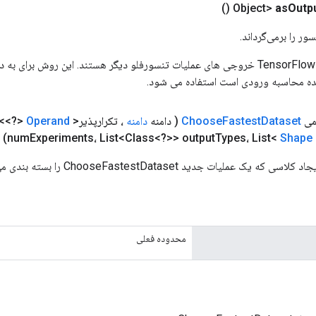
()
as
Outp
ور را برمی‌گرداند.
ورودی های عملیات TensorFlow خروجی های عملیات تنسورفلو دیگر هستند. این روش ب
ده محاسبه ورودی است استفاده می شود.
می
Dataset
Fastest
Choose
( دامنه
دامنه
، تکرارپذیر<
Operand
num
Experiments، List<Class<?>> output
Types، List<
Shape
ک عملیات جدید ChooseFastestDataset را بسته بندی می کند.
محدوده فعلی