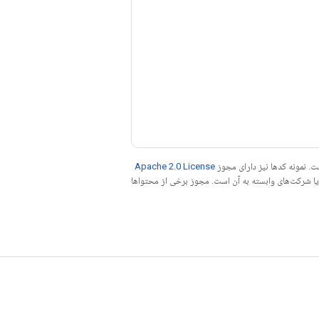
. نمونه کدها نیز دارای مجوز
Apache 2.0 License
ه کنید. جاوا علامت تجاری ثبت‌شده Oracle و/یا شرکت‌های وابسته به آن است. مجوز برخی از محتواها