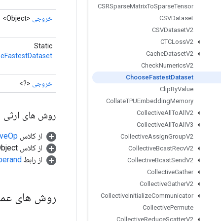
CSRSparse
Matrix
To
Sparse
Tensor
خروجی
<Object>
CSVDataset
CSVDataset
V2
CTCLoss
V2
Static
Cache
Dataset
V2
eFastestDataset
Check
Numerics
V2
Choose
Fastest
Dataset
خروجی
<?>
Clip
By
Value
Collate
TPUEmbedding
Memory
روش های ارثی
Collective
All
To
All
V2
Collective
All
To
All
V3
از کلاس
tiveOp
Collective
Assign
Group
V2
از کلاس java.lang.Object
Collective
Bcast
Recv
V2
از رابط
perand
Collective
Bcast
Send
V2
Collective
Gather
Collective
Gather
V2
روش های عم
Collective
Initialize
Communicator
Collective
Permute
Collective
Reduce
Scatter
V2