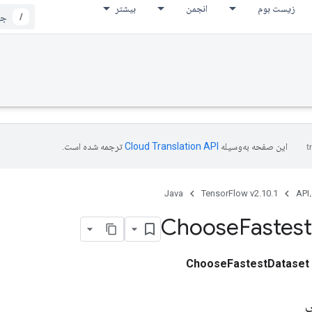
زیست بوم
انجمن
بیشتر
/
این صفحه به‌وسیله
ترجمه شده است.
Java
TensorFlow v2.10.1
API،
Choose
Fastest
ChooseFastestDataset
ی