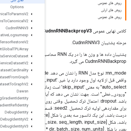
Options
Cudnn
RNNCanonical
To
Params
V2
Cudnn
RNNParams
To
Canonical
V2
Cudnn
RNNV3
C
Cumulative
Logsumexp
DTensor
Restore
V2
DTensor
Set
Global
TPUArray
پشتیبان داده ها و وزن ها را در یک RNN محاسبه کنید. یک ورودی اضافی "sequence_lengths" نسبت به
Data
Service
Dataset
Data
Service
Dataset
V2
Dataset
Cardinality
rnn_mode: نوع مدل RNN را نشان می دهد. input_mode: نشان می دهد که آیا پیش بینی خطی بین ورودی و محاسبات
Dataset
From
Graph
واقعی قبل از لایه اول وجود دارد یا خیر. 'skip_input' تنها زمانی مجاز است که input_size == num_units;
Dataset
To
Graph
V2
'auto_select' به معنی 'skip_input' است زمانی که input_size == num_units; در غیر این صورت، به معنای
Dawsn
ک مدل دو جهته استفاده خواهد شد یا خیر. باید "یک جهته" یا "دو جهته"
Debug
Gradient
Identity
باشد. dropout: احتمال ترک تحصیل. وقتی روی 0 تنظیم شود، انصراف غیرفعال می شود. seed: اولین قسمت از یک دانه
Debug
Gradient
Ref
Identity
برای مقداردهی اولیه ترک تحصیل. seed2: قسمت دوم یک دانه برای مقداردهی اولیه ترک تحصیل. ورودی: اگر time_major
Debug
Identity
درست باشد، این یک تانسور سه بعدی با شکل [seq_length، batch_size، input_size] است. اگر time_major نادرست
Debug
Identity
V2
باشد، شکل [batch_size، seq_length، input_size] است. input_h: اگر time_major درست باشد، این یک تانسور سه
Debug
Identity
V3
بعدی با شکل [num_layer * dir، batch_size، num_units] است. اگر time_major نادرست باشد، شکل [batch_size,