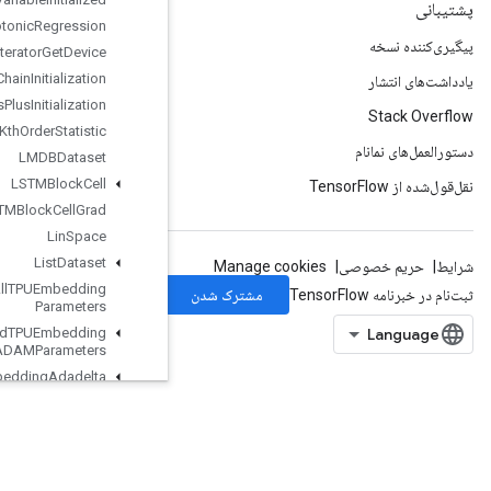
Isotonic
Regression
Iterator
Get
Device
KMC2Chain
Initialization
Kmeans
Plus
Plus
Initialization
Kth
Order
Statistic
LMDBDataset
LSTMBlock
Cell
LSTMBlock
Cell
Grad
Lin
Space
List
Dataset
Load
All
TPUEmbedding
Parameters
Load
TPUEmbedding
ADAMParameters
Load
TPUEmbedding
Adadelta
Parameters
Load
TPUEmbedding
Adagrad
Momentum
Parameters
Load
TPUEmbedding
Adagrad
Parameters