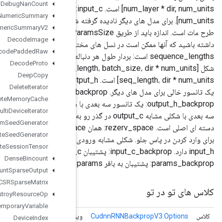
Debug
Nan
Count
num_layer * dir, num_units] است. input_c: برای LSTM، یک تانسور سه بعدی با شکل [num_layer * dir, batch,
Debug
Numeric
Summary
num_units]. برای مدل های دیگر نادیده گرفته شده است. پارامترها: یک تانسور 1 بعدی که حاوی وزن ها و بایاس ها در یک
Debug
Numeric
Summary
V2
طرح مات است. اندازه باید از طریق CudnnRNNParamsSize ایجاد شود و به طور جداگانه مقداردهی اولیه شود. توجه
Decode
Image
 سازگار نباشند. بنابراین ایده خوبی برای ذخیره و بازیابی
Decode
Padded
Raw
sequence_lengths است: بردار طول هر دنباله ورودی. خروجی: اگر time_major درست باشد، این یک تانسور سه بعدی با
Decode
Proto
شکل [seq_length، batch_size، dir * num_units] است. اگر time_major نادرست باشد، شکل [batch_size،
Deep
Copy
seq_length، dir * num_units] است. output_h: همان شکل input_h دارد. output_c: همان شکل input_c برای LSTM.
Delete
Iterator
یک تانسور خالی برای مدل های دیگر. output_backprop: یک تانسور سه بعدی با همان شکل خروجی در گذر رو به جلو.
Delete
Memory
Cache
output_h_backprop: یک تانسور سه بعدی با همان شکل output_h در گذر رو به جلو. output_c_backprop: یک تانسور
Delete
Multi
Device
Iterator
سه بعدی با شکلی مشابه output_c در گذر رو به جلو. time_major: نشان می دهد که فرمت ورودی/خروجی زمان اصلی یا
Delete
Random
Seed
Generator
دسته ای اصلی است. rezerv_space: همان reserve_space تولید شده در عملیات فوروارد. input_backprop: پشتیبان
Delete
Seed
Generator
برای وارد کردن در پاس جلو. شکلی مشابه ورودی دارد. input_h_backprop: پشتیبان به input_h در پاس جلو. شکلی مشابه
Delete
Session
Tensor
input_h دارد. input_c_backprop: پشتیبان input_c در پاس رو به جلو. شکلی مشابه input_c دارد.
Dense
Bincount
Dense
Count
Sparse
Output
Dense
To
CSRSparse
Matrix
Destroy
Resource
Op
Destroy
Temporary
Variable
Cudnn
RNNBackprop
V3
ژگی های اختیاری برای
Device
Index