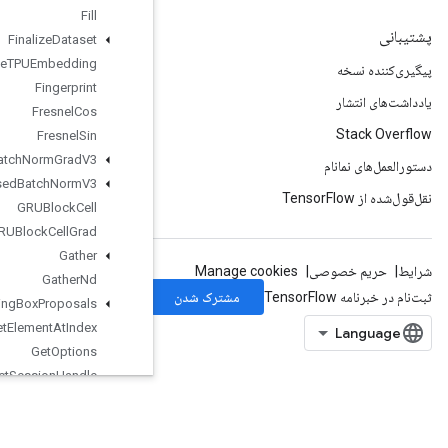
Fill
Finalize
Dataset
Finalize
TPUEmbedding
Fingerprint
Fresnel
Cos
Fresnel
Sin
Fused
Batch
Norm
Grad
V3
Fused
Batch
Norm
V3
GRUBlock
Cell
GRUBlock
Cell
Grad
Gather
Gather
Nd
Generate
Bounding
Box
Proposals
Get
Element
At
Index
Get
Options
Get
Session
Handle
Get
Session
Tensor
Gradients
Guarantee
Const