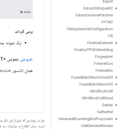
Expint
Extract
Glimpse
V2
داده ها
Extract
Volume
Patches
FFTND
File
System
Set
Configuration
برمی گرداند
Fill
یک نمونه جدید ا
Finalize
Dataset
Finalize
TPUEmbedding
Fingerprint
خروجی
عمومی <T>
Fresnel
Cos
همان تانسور «داده».
Fresnel
Sin
Fused
Batch
Norm
Grad
V3
Fused
Batch
Norm
V3
GRUBlock
Cell
GRUBlock
Cell
Grad
Gather
Gather
Nd
Generate
Bounding
Box
Proposals
جز در مواردی که غیراز این ذکر
Get
Element
At
Index
است. برای اطلاع از جزئیات، به
خطم