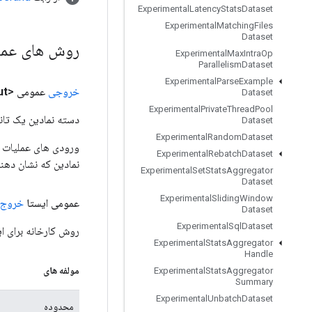
Experimental
Latency
Stats
Dataset
Experimental
Matching
Files
Dataset
روش های عم
Experimental
Max
Intra
Op
Parallelism
Dataset
Experimental
Parse
Example
خروجی
عمومی <T>
ut
Dataset
Experimental
Private
Thread
Pool
دسته نمادین یک تانس
Dataset
Experimental
Random
Dataset
Experimental
Rebatch
Dataset
نمادین که نشان دهن
Experimental
Set
Stats
Aggregator
Dataset
Experimental
Sliding
Window
عمومی ایستا
خروج ا
Dataset
Experimental
Sql
Dataset
روش کارخانه برای ایجاد کلاسی که
Experimental
Stats
Aggregator
Handle
مولفه های
Experimental
Stats
Aggregator
Summary
Experimental
Unbatch
Dataset
محدوده