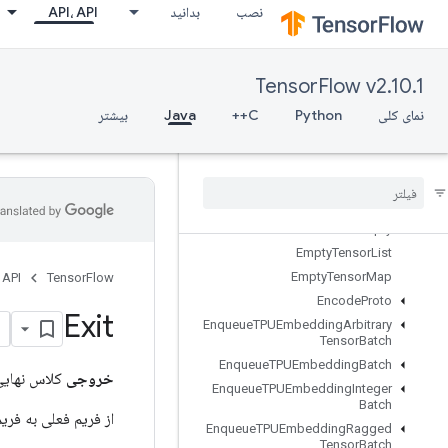
نصب
بدانید
API، API
DummyMemoryCache
DummySeedGenerator
DynamicEnqueueTPUEmbeddingArbitraryTensorBatch
TensorFlow v2.10.1
DynamicEnqueueTPUEmbeddingRaggedTensorBatch
DynamicPartition
نمای کلی
Python
C++
Java
بیشتر
DynamicStitch
Edit
Distance
Eig
Einsum
Empty
Empty
Tensor
List
Empty
Tensor
Map
 API
TensorFlow
Encode
Proto
Exit
Enqueue
TPUEmbedding
Arbitrary
Tensor
Batch
Enqueue
TPUEmbedding
Batch
خروجی
کلاس نهای
Enqueue
TPUEmbedding
Integer
Batch
از فریم فعلی به فر
Enqueue
TPUEmbedding
Ragged
Tensor
Batch