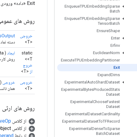
Exit «داده» ورودی خود را در اختیار قاب والد قرار می دهد.
Enqueue
TPUEmbedding
Sparse
Batch
Enqueue
TPUEmbedding
Sparse
روش های عموم
Tensor
Batch
Ensure
Shape
خروجی
sOutput
Enter
<T>
دسته نمادی
Erfinv
static
ایجاد
(
a)
Euclidean
Norm
<T>
روش کارخانه برای
Execute
TPUEmbedding
Partitioner
خروج
Exit
از
<T>
Expand
Dims
خروجی
خروجی
()
Experimental
Auto
Shard
Dataset
<T>
همان تانسو
Experimental
Bytes
Produced
Stats
Dataset
Experimental
Choose
Fastest
روش های ارثی
Dataset
Experimental
Dataset
Cardinality
از کلاس
tiveOp
Experimental
Dataset
To
TFRecord
از کلاس java.lang.Object
Experimental
Dense
To
Sparse
Batch
Dataset
از رابط
perand