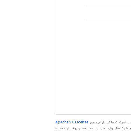
. نمونه کدها نیز دارای مجوز
Apache 2.0 License
ه کنید. جاوا علامت تجاری ثبت‌شده Oracle و/یا شرکت‌های وابسته به آن است. مجوز برخی از محتواها