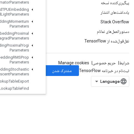
Estimator
Parameters
Load
TPUEmbedding
MDLAdagrad
Light
Parameters
Load
TPUEmbedding
Momentum
Parameters
Load
TPUEmbedding
Proximal
Adagrad
Parameters
Load
TPUEmbedding
Proximal
Yogi
Parameters
Load
TPUEmbedding
RMSProp
Parameters
Load
TPUEmbedding
Stochastic
Gradient
Descent
Parameters
Lookup
Table
Export
Lookup
Table
Find
Lookup
Table
Import
Lookup
Table
Insert
Lookup
Table
Remove
Lookup
Table
Size
Loop
Cond
Lower
Bound