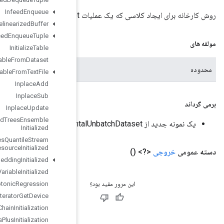
Infeed
Enqueue
Infeed
Enqueue
Prelinearized
Buffer
Infeed
Enqueue
Tuple
Initialize
Table
Initialize
Table
From
Dataset
محدوده فعلی
Initialize
Table
From
Text
File
Inplace
Add
Inplace
Sub
Inplace
Update
Is
Boosted
Trees
Ensemble
Initialized
Is
Boosted
Trees
Quantile
Stream
Resource
Initialized
Is
TPUEmbedding
Initialized
Is
Variable
Initialized
Isotonic
Regression
Iterator
Get
Device
KMC2Chain
Initialization
Kmeans
Plus
Plus
Initialization