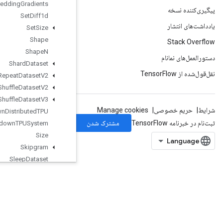
Send
TPUEmbedding
Gradients
Set
Diff1d
Set
Size
Shape
Shape
N
Shard
Dataset
Shuffle
And
Repeat
Dataset
V2
Shuffle
Dataset
V2
Shuffle
Dataset
V3
Shutdown
Distributed
TPU
Shutdown
TPUSystem
Size
Skipgram
Sleep
Dataset
Slice
Sliding
Window
Dataset
Snapshot
Snapshot
Chunk
Dataset
Snapshot
Dataset