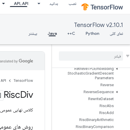
نصب
بدانید
API، API
RetrieveTPUEmbeddingCenteredRMSPropParameters
RetrieveTPUEmbeddingFTRLParameters
RetrieveTPUEmbeddingFrequencyEstimatorParameters
TensorFlow v2.10.1
RetrieveTPUEmbeddingMDLAdagradLightParameters
RetrieveTPUEmbeddingMomentumParameters
نمای کلی
Python
C++
Java
بیشتر
RetrieveTPUEmbeddingProximalAdagradParameters
Retrieve
TPUEmbedding
Proximal
Yogi
Parameters
Retrieve
TPUEmbedding
RMSProp
Parameters
Retrieve
TPUEmbedding
Stochastic
Gradient
Descent
Parameters
 API
TensorFlow
Reverse
Risc
Div
Reverse
Sequence
Rewrite
Dataset
Risc
Abs
کلاس نهایی عمومی
Risc
Add
Risc
Binary
Arithmetic
روش های عموم
Risc
Binary
Comparison