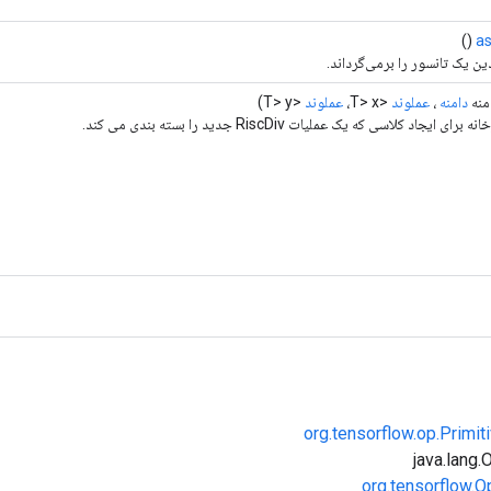
()
a
ین یک تانسور را برمی‌گرداند.
منه
دامنه
،
عملوند
<T> x،
عملوند
<T> y)
ی ایجاد کلاسی که یک عملیات RiscDiv جدید را بسته بندی می کند.
org.tensorflow.op.Primi
org.tensorflow.O