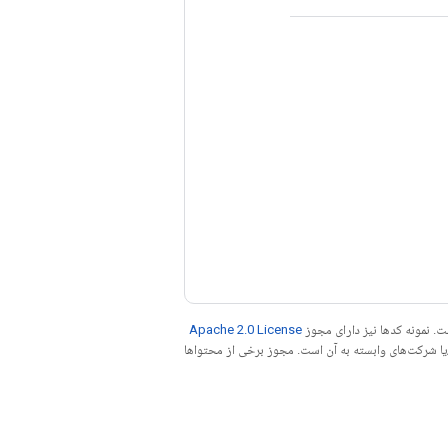
. نمونه کدها نیز دارای مجوز
Apache 2.0 License
ه کنید. جاوا علامت تجاری ثبت‌شده Oracle و/یا شرکت‌های وابسته به آن است. مجوز برخی از محتواها