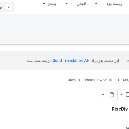
زیست بوم
انجمن
بیشتر
/
این صفحه به‌وسیله
ترجمه شده است.
Java
TensorFlow v2.10.1
API،
RiscDiv
ی