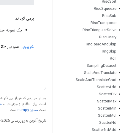
Risc
Sort
Risc
Squeeze
Risc
Sub
برمی گرداند
Risc
Transpose
یک نمونه جدید از 
Risc
Triangular
Solve
Risc
Unary
Rng
Read
And
Skip
خروجی
عمومی <T>
z
Rng
Skip
Roll
Sampling
Dataset
Scale
And
Translate
Scale
And
Translate
Grad
Scatter
Add
Scatter
Div
جز در مواردی که غیراز این ذکر
Scatter
Max
است. برای اطلاع از جزئیات، به
خطم
Scatter
Min
تحت
مجوز numpy‏
است.
Scatter
Mul
تاریخ آخرین به‌روزرسانی 2025-07-26 به‌وقت ساعت هماهنگ جهانی.
Scatter
Nd
Scatter
Nd
Add