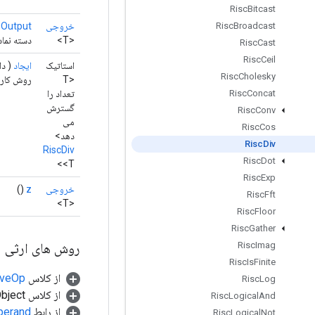
Risc
Bitcast
خروجی
sOutput
Risc
Broadcast
<T>
دسته نماد
Risc
Cast
Risc
Ceil
استاتیک
ایجاد
( دا
Risc
Cholesky
<T
روش کارخانه برا
تعداد را
Risc
Concat
گسترش
Risc
Conv
می
Risc
Cos
دهد>
Risc
Div
RiscDiv
Risc
Dot
<T>
Risc
Exp
خروجی
z
()
Risc
Fft
<T>
Risc
Floor
Risc
Gather
روش های ارثی
Risc
Imag
Risc
Is
Finite
از کلاس
tiveOp
Risc
Log
از کلاس java.lang.Object
Risc
Logical
And
از رابط
perand
Risc
Logical
Not