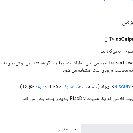
ومی
()
as
Outp
ور را برمی‌گرداند.
ورودی های عملیات TensorFlow خروجی های عملیات تنسورفلو دیگر هستند. این روش ب
ده محاسبه ورودی است استفاده می شود.
<
Div
Risc
ایجاد
( دامنه
دامنه
،
عملوند
<T> x،
عملوند
<T> y)
یک عملیات RiscDiv جدید را بسته بندی می کند.
محدوده فعلی