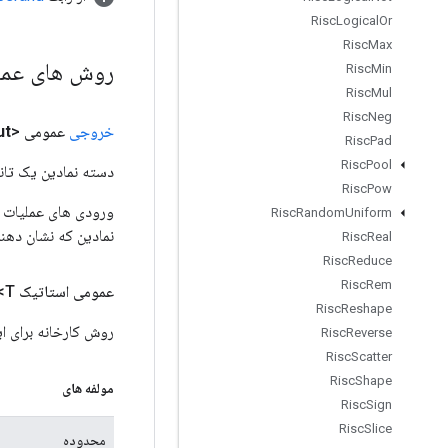
Risc
Logical
Or
Risc
Max
روش های عم
Risc
Min
Risc
Mul
Risc
Neg
خروجی
عمومی <T>
ut
Risc
Pad
Risc
Pool
دسته نمادین یک تانس
Risc
Pow
Risc
Random
Uniform
نمادین که نشان دهن
Risc
Real
Risc
Reduce
Risc
Rem
عمومی استاتیک
T>
Risc
Reshape
روش کارخانه برای ایجاد کلاسی که 
Risc
Reverse
Risc
Scatter
Risc
Shape
مولفه های
Risc
Sign
Risc
Slice
محدوده