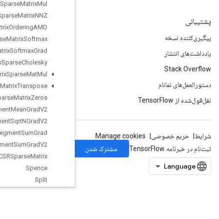
Sparse
Matrix
Mul
Sparse
Matrix
NNZ
Sparse
Matrix
Ordering
AMD
Sparse
Matrix
Softmax
Sparse
Matrix
Softmax
Grad
Sparse
Matrix
Sparse
Cholesky
Sparse
Matrix
Sparse
Mat
Mul
Sparse
Matrix
Transpose
Sparse
Matrix
Zeros
Sparse
Segment
Mean
Grad
V2
Sparse
Segment
Sqrt
NGrad
V2
Sparse
Segment
Sum
Grad
Sparse
Segment
Sum
Grad
V2
Sparse
Tensor
To
CSRSparse
Matrix
Spence
Split
Split
Dedup
Data
SplitV
Squeeze