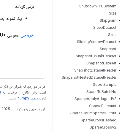
Shutdown
TPUSystem
برمی گرداند
Size
یک نمونه جدید از l
Skipgram
Sleep
Dataset
خروجی
عمومی <U>
Slice
Sliding
Window
Dataset
Snapshot
Snapshot
Chunk
Dataset
Snapshot
Dataset
Snapshot
Dataset
Reader
Snapshot
Nested
Dataset
Reader
Sobol
Sample
جز در مواردی که غیراز این ذکر
Space
To
Batch
Nd
است. برای اطلاع از جزئیات، به
خطم
تحت
مجوز numpy‏
است.
Sparse
Apply
Adagrad
V2
Sparse
Bincount
تاریخ آخرین به‌روزرسانی 2025-07-25 به‌وقت ساعت هماهنگ جهانی.
Sparse
Count
Sparse
Output
Sparse
Cross
Hashed
Sparse
Cross
V2