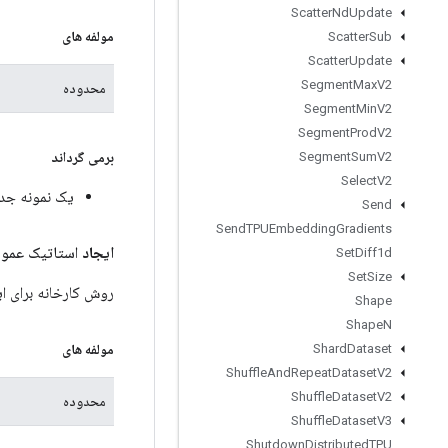
Scatter
Nd
Update
مولفه های
Scatter
Sub
Scatter
Update
Segment
Max
V2
محدوده
Segment
Min
V2
Segment
Prod
V2
برمی گرداند
Segment
Sum
V2
Select
V2
یک نمونه جدید از l
Send
Send
TPUEmbedding
Gradients
ایجاد
استاتیک عمو
Set
Diff1d
Set
Size
روش کارخانه برای ایجاد کلاسی که یک عملیات Real
Shape
Shape
N
مولفه های
Shard
Dataset
Shuffle
And
Repeat
Dataset
V2
Shuffle
Dataset
V2
محدوده
Shuffle
Dataset
V3
Shutdown
Distributed
TPU