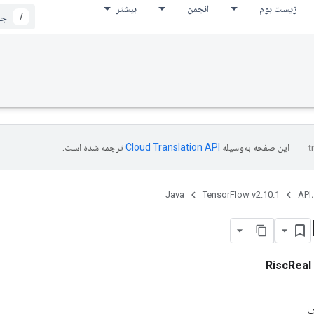
زیست بوم
انجمن
بیشتر
/
این صفحه به‌وسیله
ترجمه شده است.
Java
TensorFlow v2.10.1
API،
RiscReal
ی