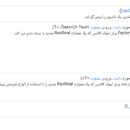
()
asO
ادین یک تانسور را برمی‌گرداند.
وزه
دامنه
، ورودی
عملوند
<T>، Class<U> Tout)
وزه
دامنه
، ورودی
عملوند
<T>)
ایجاد کلاسی که یک عملیات RiscReal جدید را با استفاده از انواع خروجی پیش فرض بسته بندی می کند.
()