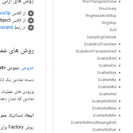
روش های ارثی
Risc
Triangular
Solve
Risc
Unary
از کلاس
tiveOp
Rng
Read
And
Skip
از کلاس java.lang.Object
Rng
Skip
از رابط
perand
Roll
Sampling
Dataset
Scale
And
Translate
روش های عم
Scale
And
Translate
Grad
Scatter
Add
Scatter
Div
خروجی
عمومی <U>
ut
Scatter
Max
دسته نمادین یک تانس
Scatter
Min
Scatter
Mul
Scatter
Nd
نمادین که نشان دهن
Scatter
Nd
Add
Scatter
Nd
Max
ایجاد
استاتیک عمو
Scatter
Nd
Min
Scatter
Nd
Non
Aliasing
Add
روش Factory برای ایجاد کلاسی که یک عملیات RiscReal جدید را بسته بندی می کند.
Scatter
Nd
Sub