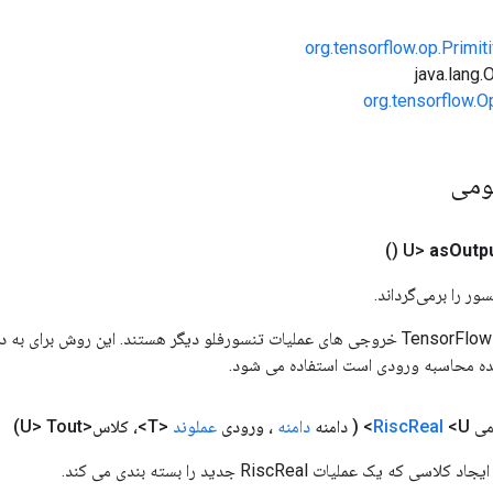
org.tensorflow.op.Primi
org.tensorflow.O
ومی
()
as
Outp
ور را برمی‌گرداند.
ورودی های عملیات TensorFlow خروجی های عملیات تنسورفلو دیگر هستند. این روش ب
ده محاسبه ورودی است استفاده می شود.
می
<U>
Real
Risc
( دامنه
دامنه
، ورودی
عملوند
<T>، کلاس<U> Tout)