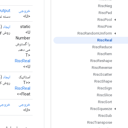
Risc
Neg
خروجی
utput
Risc
Pad
<U>
دسته نم
Risc
Pool
static
ایجاد
(ح
Risc
Pow
<U
روش Factory برای ایجاد کلاسی که یک عملیات RiscReal جدید را بسته بندی می کند.
Risc
Random
Uniform
Number
Risc
Real
را گسترش
Risc
Reduce
می دهد،
Risc
Rem
T>
RiscReal
Risc
Reshape
<U>
Risc
Reverse
Risc
Scatter
استاتیک
ایجاد
(ح
Risc
Shape
<T>
روش کارخانه برای 
RiscReal
Risc
Sign
<Float>
Risc
Slice
Risc
Sort
خروجی
خروجی
Risc
Squeeze
<U>
Risc
Sub
Risc
Transpose