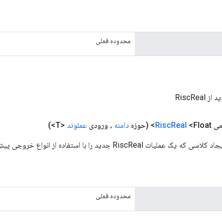
محدوده فعلی
RiscRea
می
<Float>
Real
Risc
(حوزه
دامنه
، ورودی
عملوند
<T>)
Risc جدید را با استفاده از انواع خروجی پیش فرض بسته بندی می کند.
محدوده فعلی