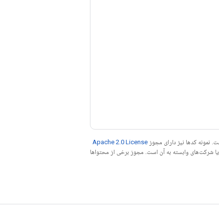
. نمونه کدها نیز دارای مجوز
Apache 2.0 License
ه کنید. جاوا علامت تجاری ثبت‌شده Oracle و/یا شرکت‌های وابسته به آن است. مجوز برخی از محتواها