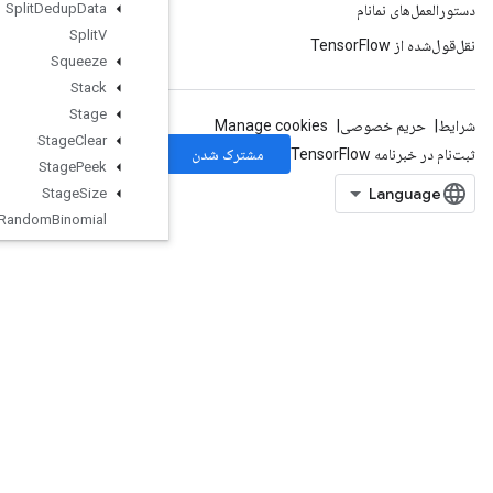
Split
Dedup
Data
Split
V
Squeeze
Stack
Stage
Stage
Clear
Stage
Peek
Stage
Size
Stateful
Random
Binomial
Stateful
Standard
Normal
StatefulStandardNormalV2
StatefulTruncatedNormal
StatefulUniform
StatefulUniformFullInt
StatefulUniformInt
StatelessParameterizedTruncated
Normal
StatelessRandomBinomial
StatelessRandomGammaV2