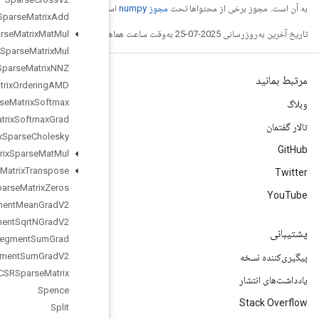
ست.
Sparse
Matrix
Add
Sparse
Matrix
Mat
Mul
Sparse
Matrix
Mul
Sparse
Matrix
NNZ
Sparse
Matrix
Ordering
AMD
Sparse
Matrix
Softmax
Sparse
Matrix
Softmax
Grad
Sparse
Matrix
Sparse
Cholesky
Sparse
Matrix
Sparse
Mat
Mul
Sparse
Matrix
Transpose
Sparse
Matrix
Zeros
Sparse
Segment
Mean
Grad
V2
Sparse
Segment
Sqrt
NGrad
V2
Sparse
Segment
Sum
Grad
Sparse
Segment
Sum
Grad
V2
Sparse
Tensor
To
CSRSparse
Matrix
Spence
Split